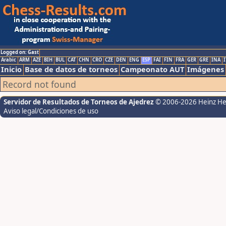
Logged on: Gast
Arabic
ARM
AZE
BIH
BUL
CAT
CHN
CRO
CZE
DEN
ENG
ESP
FAI
FIN
FRA
GER
GRE
INA
I
Inicio
Base de datos de torneos
Campeonato AUT
Imágenes
Record not found
Servidor de Resultados de Torneos de Ajedrez
© 2006-2026 Heinz H
Aviso legal/Condiciones de uso