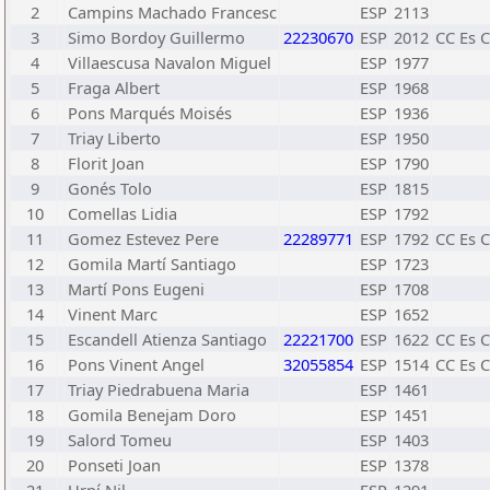
2
Campins Machado Francesc
ESP
2113
3
Simo Bordoy Guillermo
22230670
ESP
2012
CC Es C
4
Villaescusa Navalon Miguel
ESP
1977
5
Fraga Albert
ESP
1968
6
Pons Marqués Moisés
ESP
1936
7
Triay Liberto
ESP
1950
8
Florit Joan
ESP
1790
9
Gonés Tolo
ESP
1815
10
Comellas Lidia
ESP
1792
11
Gomez Estevez Pere
22289771
ESP
1792
CC Es C
12
Gomila Martí Santiago
ESP
1723
13
Martí Pons Eugeni
ESP
1708
14
Vinent Marc
ESP
1652
15
Escandell Atienza Santiago
22221700
ESP
1622
CC Es C
16
Pons Vinent Angel
32055854
ESP
1514
CC Es C
17
Triay Piedrabuena Maria
ESP
1461
18
Gomila Benejam Doro
ESP
1451
19
Salord Tomeu
ESP
1403
20
Ponseti Joan
ESP
1378