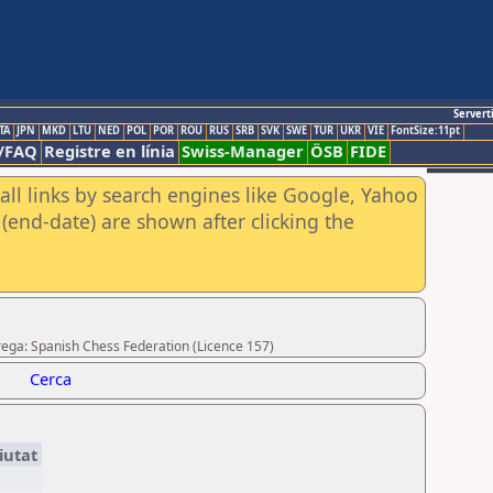
Servert
TA
JPN
MKD
LTU
NED
POL
POR
ROU
RUS
SRB
SVK
SWE
TUR
UKR
VIE
FontSize:11pt
/FAQ
Registre en línia
Swiss-Manager
ÖSB
FIDE
all links by search engines like Google, Yahoo
(end-date) are shown after clicking the
ega: Spanish Chess Federation (Licence 157)
Cerca
iutat