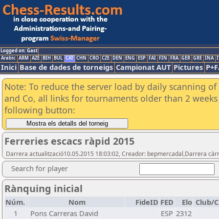
Logged on: Gast
Arabic
ARM
AZE
BIH
BUL
CAT
CHN
CRO
CZE
DEN
ENG
ESP
FAI
FIN
FRA
GER
GRE
INA
I
Inici
Base de dades de torneigs
Campionat AUT
Pictures
P+F
Note: To reduce the server load by daily scanning of 
and Co, all links for tournaments older than 2 weeks 
following button:
Ferreries escacs ràpid 2015
Darrera actualització10.05.2015 18:03:02, Creador: bepmercadal,Darrera càrr
Search for player
Rànquing inicial
Núm.
Nom
FideID
FED
Elo
Club/C
1
Pons Carreras David
ESP
2312