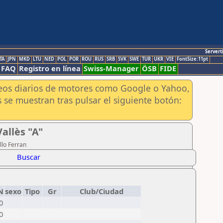
Servert
TA
JPN
MKD
LTU
NED
POL
POR
ROU
RUS
SRB
SVK
SWE
TUR
UKR
VIE
FontSize:11pt
FAQ
Registro en línea
Swiss-Manager
ÖSB
FIDE
aneos diarios de motores como Google o Yahoo,
 se muestran tras pulsar el siguiente botón:
allès "A"
llo Ferran
Buscar
N
sexo
Tipo
Gr
Club/Ciudad
0
0