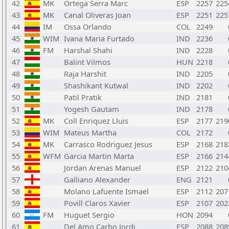
42
MK
Ortega Serra Marc
ESP
2257
225
43
MK
Canal Oliveras Joan
ESP
2251
225
44
IM
Ossa Orlando
COL
2249
45
WIM
Ivana Maria Furtado
IND
2236
46
FM
Harshal Shahi
IND
2228
47
Balint Vilmos
HUN
2218
48
Raja Harshit
IND
2205
49
Shashikant Kutwal
IND
2202
50
Patil Pratik
IND
2181
51
Yogesh Gautam
IND
2178
52
MK
Coll Enriquez Lluis
ESP
2177
219
53
WIM
Mateus Martha
COL
2172
54
MK
Carrasco Rodriguez Jesus
ESP
2168
218
55
WFM
Garcia Martin Marta
ESP
2166
214
56
Jordan Arenas Manuel
ESP
2122
210
57
Galliano Alexander
ENG
2121
58
Molano Lafuente Ismael
ESP
2112
207
59
Povill Claros Xavier
ESP
2107
202
60
FM
Huguet Sergio
HON
2094
61
Del Amo Carbo Jordi
ESP
2088
208