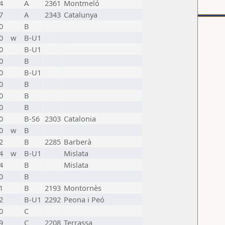
4
A
2361
Montmeló
7
A
2343
Catalunya
0
B
0
w
B-U1
0
B-U1
0
B
0
B-U1
0
B
0
B
0
B
0
B-S6
2303
Catalonia
0
w
B
2
B
2285
Barberà
4
w
B-U1
Mislata
4
B
Mislata
0
B
1
B
2193
Montornès
2
B-U1
2292
Peona i Peó
0
C
9
C
2208
Terrassa