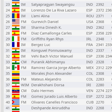
23
IM
Satyapragyan Swayangsu
IND
2392
24
IM
Lorenzo De La Riva Lazaro
ESP
2372
236
25
IM
L'ami Alina
ROU
2371
26
FM
Gurevich Daniel
USA
2368
27
IM
Sharma Dinesh K.
IND
2362
28
FM
Diaz Camallonga Carles
ESP
2358
229
29
FM
Griffiths Ryan Rhys
IRL
2348
30
IM
Bergez Luc
FRA
2341
233
31
IM
Konguvel Ponnuswamy
IND
2337
32
IM
Vehi Bach Victor Manuel
ESP
2336
234
33
CM
Puranik Abhimanyu
IND
2328
34
FM
Ramirez Garcia Jorge Alberto
MEX
2312
229
35
Morales Jhon Alexander
COL
2308
36
FM
Mateus Alejandro
COL
2283
37
WIM
Derakhshani Dorsa
IRI
2280
38
CM
Dalo Hermes
VEN
2274
227
39
FM
Gomez Jurado Luis Alberto
ESP
2272
226
40
FM
Olivares Canelles Francisco
CUB
2270
41
Deshpande Aniruddha
IND
2268