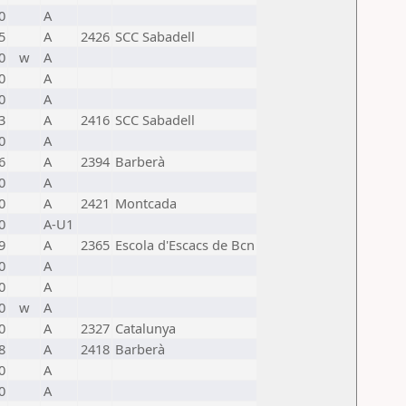
0
A
5
A
2426
SCC Sabadell
0
w
A
0
A
0
A
3
A
2416
SCC Sabadell
0
A
6
A
2394
Barberà
0
A
0
A
2421
Montcada
0
A-U1
9
A
2365
Escola d'Escacs de Bcn
0
A
0
A
0
w
A
0
A
2327
Catalunya
8
A
2418
Barberà
0
A
0
A