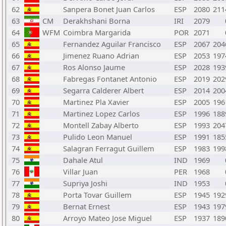
62
Sanpera Bonet Juan Carlos
ESP
2080
211
63
CM
Derakhshani Borna
IRI
2079
64
WFM
Coimbra Margarida
POR
2071
65
Fernandez Aguilar Francisco
ESP
2067
204
66
Jimenez Ruano Adrian
ESP
2053
197
67
Ros Alonso Jaume
ESP
2028
193
68
Fabregas Fontanet Antonio
ESP
2019
202
69
Segarra Calderer Albert
ESP
2014
200
70
Martinez Pla Xavier
ESP
2005
196
71
Martinez Lopez Carlos
ESP
1996
188
72
Montell Zabay Alberto
ESP
1993
204
73
Pulido Leon Manuel
ESP
1991
185
74
Salagran Ferragut Guillem
ESP
1983
199
75
Dahale Atul
IND
1969
76
Villar Juan
PER
1968
77
Supriya Joshi
IND
1953
78
Porta Tovar Guillem
ESP
1945
192
79
Bernat Ernest
ESP
1943
197
80
Arroyo Mateo Jose Miguel
ESP
1937
189