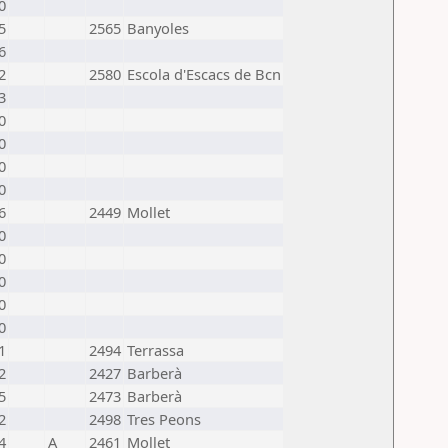
0
5
2565
Banyoles
6
2
2580
Escola d'Escacs de Bcn
3
0
0
0
0
6
2449
Mollet
0
0
0
0
0
1
2494
Terrassa
2
2427
Barberà
5
2473
Barberà
2
2498
Tres Peons
4
A
2461
Mollet