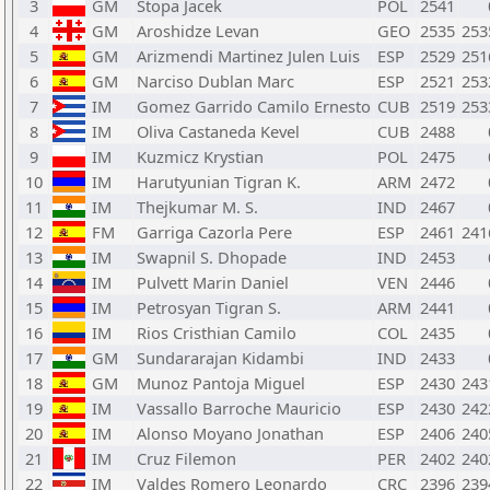
3
GM
Stopa Jacek
POL
2541
4
GM
Aroshidze Levan
GEO
2535
253
5
GM
Arizmendi Martinez Julen Luis
ESP
2529
251
6
GM
Narciso Dublan Marc
ESP
2521
253
7
IM
Gomez Garrido Camilo Ernesto
CUB
2519
253
8
IM
Oliva Castaneda Kevel
CUB
2488
9
IM
Kuzmicz Krystian
POL
2475
10
IM
Harutyunian Tigran K.
ARM
2472
11
IM
Thejkumar M. S.
IND
2467
12
FM
Garriga Cazorla Pere
ESP
2461
241
13
IM
Swapnil S. Dhopade
IND
2453
14
IM
Pulvett Marin Daniel
VEN
2446
15
IM
Petrosyan Tigran S.
ARM
2441
16
IM
Rios Cristhian Camilo
COL
2435
17
GM
Sundararajan Kidambi
IND
2433
18
GM
Munoz Pantoja Miguel
ESP
2430
243
19
IM
Vassallo Barroche Mauricio
ESP
2430
242
20
IM
Alonso Moyano Jonathan
ESP
2406
240
21
IM
Cruz Filemon
PER
2402
240
22
IM
Valdes Romero Leonardo
CRC
2396
239