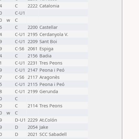
4
C
2222
Catalonia
0
C-U1
0
w
C
6
C
2200
Castellar
4
C-U1
2195
Cerdanyola V.
9
C-U1
2209
Sant Boi
9
C-S6
2061
Espiga
4
C
2156
Badia
1
C-U1
2231
Tres Peons
9
C-U1
2147
Peona i Peó
7
C-S6
2117
Aragonès
5
C-U1
2115
Peona i Peó
8
C-U1
2199
Gerunda
0
C
0
C
2114
Tres Peons
0
w
C
9
D-U1
2229
At.Colón
9
D
2054
Jake
0
D
2021
SCC Sabadell