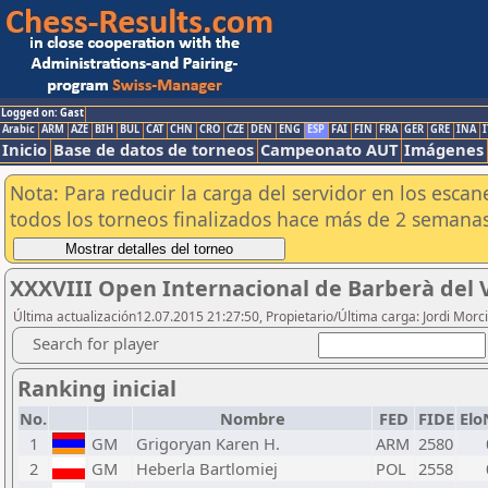
Logged on: Gast
Arabic
ARM
AZE
BIH
BUL
CAT
CHN
CRO
CZE
DEN
ENG
ESP
FAI
FIN
FRA
GER
GRE
INA
I
Inicio
Base de datos de torneos
Campeonato AUT
Imágenes
Nota: Para reducir la carga del servidor en los esc
todos los torneos finalizados hace más de 2 semanas
XXXVIII Open Internacional de Barberà del V
Última actualización12.07.2015 21:27:50, Propietario/Última carga: Jordi Morci
Search for player
Ranking inicial
No.
Nombre
FED
FIDE
Elo
1
GM
Grigoryan Karen H.
ARM
2580
2
GM
Heberla Bartlomiej
POL
2558