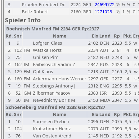
3
Pruefer Friedbert Dr.
2224
GER
24699772
½
½
½
0
4
Beltz Robert
2160
GER
1271028
½
1
½
0
Spieler Info
Boehnisch Manfred FM 2284 GER Rp:2327
Rd.
Snr
Name
Elo
Land
Rp
Pkt.
Er
1
9
Lofgren Claes
2102
DEN
2323
5,5
w 
2
102
FM
Watzka Horst
2234
AUT
2181
4
s 
3
75
Ghijsen Pim
2182
NED
2248
5
w 
4
162
IM
Faibisovich Vadim Z
2347
RUS
2428
6
s 
5
129
FM
Opl Klaus
2213
AUT
2169
2,5
w 
6
160
FM
Ackermann Hans Werner
2297
GER
2227
4
s 
7
19
FM
Stebbings Anthony J
2312
ENG
2295
5,5
w 
8
52
GM
Zilberman Yaacov
2383
ISR
2393
5,5
s 
9
60
IM
Nevednichy Boris M
2153
MDA
2347
5,5
w 
Schoeneberg Manfred FM 2238 GER Rp:2187
Rd.
Snr
Name
Elo
Land
Rp
Pkt.
Er
1
10
Sorensen Preben
2096
DEN
2075
3,5
s 
2
104
Kratschmer Heinz
2079
AUT
2090
3,5
w 
3
76
Van Oosten Arend
2145
NED
2192
3,5
s 