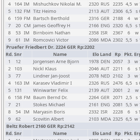
4
164
IM
Mishuchkov Nikolai M.
2320
RUS
2235
4,5
w 
5
132
FM
Titz Heimo
2113
AUT
2306
6,5
s 
6
159
FM
Bartsch Berthold
2316
GER
2188
4
w 
7
20
CM
James Geoffrey H
2166
ENG
2320
6,5
s 
8
53
IM
Birnboim Nathan
2358
ISR
2367
6
w 
9
61
IM
Romcovici Victor
2086
MDA
2302
5,5
s 
Pruefer Friedbert Dr. 2224 GER Rp:2202
Rd.
Snr
Name
Elo
Land
Rp
Pkt.
Er
1
12
Jorgensen Arne Bjorn
1978
DEN
2057
3
w 
2
103
Nickl Klaus
2046
AUT
2211
6
s 
3
77
Lindner Jan-Joost
2078
NED
2102
3
w 
4
163
IM
Karasev Vladimir I
2326
RUS
2476
6,5
s 
5
131
Winiwarter Felix
2139
AUT
2001
2
w 
6
158
FM
Baum Bernd Dr.
2264
GER
2071
2,5
s 
7
21
Stokes Michael
2161
ENG
2081
5,5
w 
8
54
IM
Maryasin Boris
2332
ISR
2228
6
s 
9
62
Scovitin Albert
2103
MDA
2325
6,5
w 
Beltz Robert 2160 GER Rp:2142
Rd.
Snr
Name
Elo
Land
Rp
Pkt.
Er