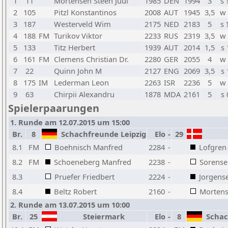
1
11
Mortensen Steen Juul
1985
DEN
1994
3
s 
2
105
Pitzl Konstantinos
2008
AUT
1945
3,5
w 
3
187
Westerveld Wim
2175
NED
2183
5
s 
4
188
FM
Turikov Viktor
2233
RUS
2319
3,5
w 
5
133
Titz Herbert
1939
AUT
2014
1,5
s 
6
161
FM
Clemens Christian Dr.
2280
GER
2055
4
w 
7
22
Quinn John M
2127
ENG
2069
3,5
s 
8
175
IM
Lederman Leon
2263
ISR
2236
5
w 
9
63
Chirpii Alexandru
1878
MDA
2161
5
s 
Spielerpaarungen
1. Runde am 12.07.2015 um 15:00
Br.
8
Schachfreunde Leipzig
Elo
-
29
8.1
FM
Boehnisch Manfred
2284
-
Lofgren
8.2
FM
Schoeneberg Manfred
2238
-
Sorense
8.3
Pruefer Friedbert
2224
-
Jorgens
8.4
Beltz Robert
2160
-
Mortens
2. Runde am 13.07.2015 um 10:00
Br.
25
Steiermark
Elo
-
8
Schach