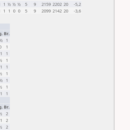
1
1
½
½
½
5
9
2159
2202
20
-5,2
1
1
1
0
0
5
9
2099
2142
20
-3,6
g.
Br.
½
1
0
1
1
1
½
1
1
1
½
1
½
1
½
1
1
1
g.
Br.
½
2
1
2
½
2