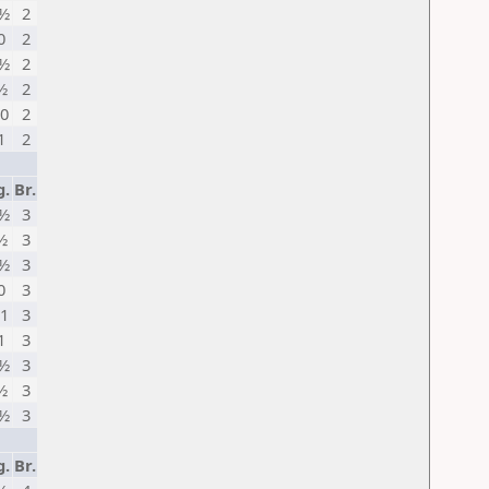
½
2
0
2
½
2
½
2
0
2
1
2
g.
Br.
½
3
½
3
½
3
0
3
1
3
1
3
½
3
½
3
½
3
g.
Br.