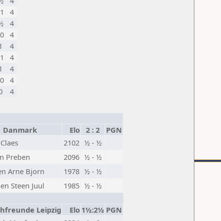
½
4
1
4
½
4
0
4
1
4
1
4
1
4
0
4
0
4
Danmark
Elo
2 : 2
PGN
 Claes
2102
½ - ½
n Preben
2096
½ - ½
en Arne Bjorn
1978
½ - ½
en Steen Juul
1985
½ - ½
freunde Leipzig
Elo
1½:2½
PGN