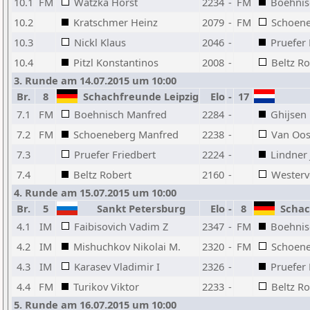
10.1
FM
Watzka Horst
2234
-
FM
Boehnis
10.2
Kratschmer Heinz
2079
-
FM
Schoene
10.3
Nickl Klaus
2046
-
Pruefer 
10.4
Pitzl Konstantinos
2008
-
Beltz Ro
3. Runde am 14.07.2015 um 10:00
Br.
8
Schachfreunde Leipzig
Elo
-
17
7.1
FM
Boehnisch Manfred
2284
-
Ghijsen
7.2
FM
Schoeneberg Manfred
2238
-
Van Oos
7.3
Pruefer Friedbert
2224
-
Lindner 
7.4
Beltz Robert
2160
-
Westerv
4. Runde am 15.07.2015 um 10:00
Br.
5
Sankt Petersburg
Elo
-
8
Schach
4.1
IM
Faibisovich Vadim Z
2347
-
FM
Boehnis
4.2
IM
Mishuchkov Nikolai M.
2320
-
FM
Schoene
4.3
IM
Karasev Vladimir I
2326
-
Pruefer 
4.4
FM
Turikov Viktor
2233
-
Beltz Ro
5. Runde am 16.07.2015 um 10:00