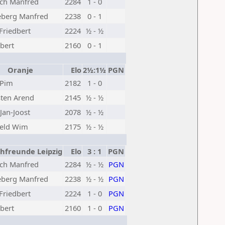
ch Manfred
2284
1 - 0
berg Manfred
2238
0 - 1
Friedbert
2224
½ - ½
bert
2160
0 - 1
Oranje
Elo
2½:1½
PGN
 Pim
2182
1 - 0
ten Arend
2145
½ - ½
Jan-Joost
2078
½ - ½
eld Wim
2175
½ - ½
freunde Leipzig
Elo
3 : 1
PGN
ch Manfred
2284
½ - ½
PGN
berg Manfred
2238
½ - ½
PGN
Friedbert
2224
1 - 0
PGN
bert
2160
1 - 0
PGN