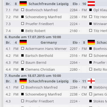
Br.
8
Schachfreunde Leipzig
Elo
-
16
7.1
FM
Boehnisch Manfred
2284
-
FM
Opl Kla
7.2
FM
Schoeneberg Manfred
2238
-
FM
Titz He
7.3
Pruefer Friedbert
2224
-
Winiwart
7.4
Beltz Robert
2160
-
Titz Her
6. Runde am 17.07.2015 um 10:00
Br.
4
Germany
Elo
-
8
Schach
4.1
FM
Ackermann Hans Werner
2297
-
FM
Boehnis
4.2
FM
Bartsch Berthold
2316
-
FM
Schoene
4.3
FM
Baum Bernd
2264
-
Pruefer 
4.4
FM
Clemens Christian
2280
-
Beltz Ro
7. Runde am 18.07.2015 um 10:00
Br.
8
Schachfreunde Leipzig
Elo
-
11
4.1
FM
Boehnisch Manfred
2284
-
FM
Stebbin
4.2
FM
Schoeneberg Manfred
2238
-
CM
James G
4.3
Pruefer Friedbert
2224
-
Stokes 