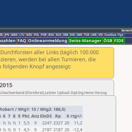
Servert
TA
JPN
MKD
LTU
NED
POL
POR
ROU
RUS
SRB
SVK
SWE
TUR
UKR
VIE
FontSize:11pt
ozahlen
FAQ
Onlineanmeldung
Swiss-Manager
ÖSB
FIDE
urchforsten aller Links (täglich 100.000
ieren, werden bei allen Turnieren, die
ch folgenden Knopf angezeigt:
2015
 Schachverband (Eloreferat),Letzter Upload: Dipl.Ing.Heinz Herzog
obert / Wtg1: 13 / Wtg2: 186,5)
5
6
7
8
9
Pkt.
Anz
EloDS
Rp
K
rtg+/-
1
½
½
½
1
5,5
9
2247
2327
20
11,2
0
½
½
0
1
4,5
9
2187
2187
20
-12,4