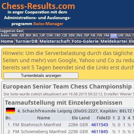
Logged on: Gast
Arabic
ARM
AZE
BIH
BUL
CAT
CHN
CRO
CZE
DEN
ENG
ESP
FAI
FIN
FRA
GER
GRE
INA
I
Home
TurnierDB
Meisterschaft
Foto-Galerie
Meldekartei
El
Hinweis: Um die Serverbelastung durch das tägliche D
Seiten und mehr) von Google, Yahoo und Co zu reduz
bereits seit 5 Tagen beendet sind die Links erst dur
European Senior Team Chess Championship 
Die Seite wurde zuletzt aktualisiert am 16.08.2015 09:32:12, Ersteller: Wiener
Teamaufstellung mit Einzelergebnissen
4. Schachfreunde Leipzig (EloDS:2227, Kapitän: BELTZ R
Br.
Name
Elo
Land
FideID
1
2
3
4
1
FM
Boehnisch Manfred
2284
GER
4611543
½
0
1
½
2
FM
Schoeneberg Manfred
2238
GER
4611845
½
1
½
½