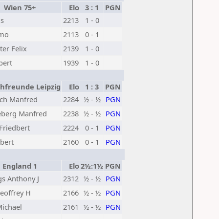
Wien 75+
Elo
3 : 1
PGN
us
2213
1 - 0
imo
2113
0 - 1
er Felix
2139
1 - 0
bert
1939
1 - 0
freunde Leipzig
Elo
1 : 3
PGN
ch Manfred
2284
½ - ½
PGN
berg Manfred
2238
½ - ½
PGN
Friedbert
2224
0 - 1
PGN
bert
2160
0 - 1
PGN
England 1
Elo
2½:1½
PGN
gs Anthony J
2312
½ - ½
PGN
eoffrey H
2166
½ - ½
PGN
Michael
2161
½ - ½
PGN