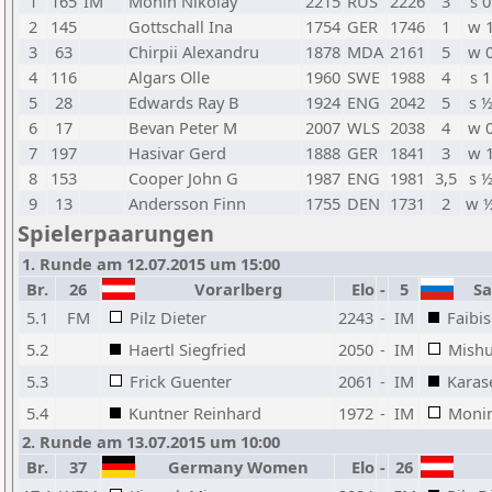
1
165
IM
Monin Nikolay
2215
RUS
2226
3
s 0
2
145
Gottschall Ina
1754
GER
1746
1
w 
3
63
Chirpii Alexandru
1878
MDA
2161
5
w 
4
116
Algars Olle
1960
SWE
1988
4
s 1
5
28
Edwards Ray B
1924
ENG
2042
5
s 
6
17
Bevan Peter M
2007
WLS
2038
4
w 
7
197
Hasivar Gerd
1888
GER
1841
3
w 
8
153
Cooper John G
1987
ENG
1981
3,5
s 
9
13
Andersson Finn
1755
DEN
1731
2
w 
Spielerpaarungen
1. Runde am 12.07.2015 um 15:00
Br.
26
Vorarlberg
Elo
-
5
San
5.1
FM
Pilz Dieter
2243
-
IM
Faibi
5.2
Haertl Siegfried
2050
-
IM
Mishu
5.3
Frick Guenter
2061
-
IM
Karas
5.4
Kuntner Reinhard
1972
-
IM
Monin
2. Runde am 13.07.2015 um 10:00
Br.
37
Germany Women
Elo
-
26