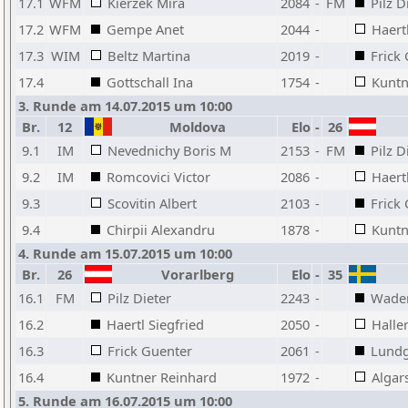
17.1
WFM
Kierzek Mira
2084
-
FM
Pilz D
17.2
WFM
Gempe Anet
2044
-
Haert
17.3
WIM
Beltz Martina
2019
-
Frick
17.4
Gottschall Ina
1754
-
Kuntn
3. Runde am 14.07.2015 um 10:00
Br.
12
Moldova
Elo
-
26
9.1
IM
Nevednichy Boris M
2153
-
FM
Pilz D
9.2
IM
Romcovici Victor
2086
-
Haert
9.3
Scovitin Albert
2103
-
Frick
9.4
Chirpii Alexandru
1878
-
Kuntn
4. Runde am 15.07.2015 um 10:00
Br.
26
Vorarlberg
Elo
-
35
16.1
FM
Pilz Dieter
2243
-
Wade
16.2
Haertl Siegfried
2050
-
Halle
16.3
Frick Guenter
2061
-
Lundg
16.4
Kuntner Reinhard
1972
-
Algar
5. Runde am 16.07.2015 um 10:00