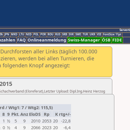
Servert
TA
JPN
MKD
LTU
NED
POL
POR
ROU
RUS
SRB
SVK
SWE
TUR
UKR
VIE
FontSize:11pt
ozahlen
FAQ
Onlineanmeldung
Swiss-Manager
ÖSB
FIDE
urchforsten aller Links (täglich 100.000
ieren, werden bei allen Turnieren, die
ch folgenden Knopf angezeigt:
2015
 Schachverband (Eloreferat),Letzter Upload: Dipl.Ing.Heinz Herzog
 / Wtg1: 7 / Wtg2: 115,5)
8
9
Pkt.
Anz
EloDS
Rp
K
rtg+/-
1
½
5
9
2010
2053
20
-22,8
½
0
½
4
9
2066
2023
20
-6,4