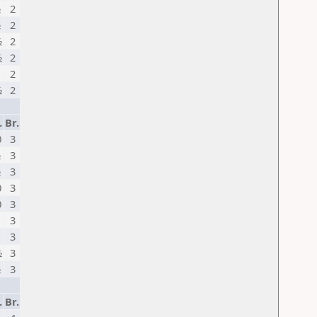
½
2
½
2
½
2
½
2
2
½
2
.
Br.
0
3
½
3
½
3
0
3
0
3
3
3
½
3
½
3
.
Br.