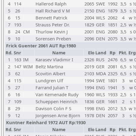
4
114
Hallerod Ralph
2065
SWE
1992
3,5
s 
5
26
Hall Richard V M
2150
ENG
1879
3,5
s 
6
15
Bennett Patrick
2004
WLS
2062
4
w 
7
193
Strauss Peter Dr.
1829
GER
1851
2,5
w 
8
24
CM
Thurlow Kevin J
2001
ENG
2080
3,5
s 0
9
10
Sorensen Preben
2096
DEN
2075
3,5
w 
Frick Guenter 2061 AUT Rp:1980
Rd.
Snr
Name
Elo
Land
Rp
Pkt.
Erg
1
163
IM
Karasev Vladimir I
2326
RUS
2476
6,5
w 
2
147
WIM
Beltz Martina
2019
GER
2081
6,5
s 
3
62
Scovitin Albert
2103
MDA
2325
6,5
s 
4
115
Lundgren Ulf
1994
SWE
1801
3
w 
5
27
Farrand Julian T
1994
ENG
1941
5
w 
6
16
Van Kemenade Rudy
1960
WLS
1933
2,5
s 1
7
109
Schueppen Heinrich
1836
GER
1661
2
s 1
8
29
Davison Colin F S
1998
ENG
2012
3,5
w 
9
12
Jorgensen Arne Bjorn
1978
DEN
2057
3
s 
Kuntner Reinhard 1972 AUT Rp:1930
Rd.
Snr
Name
Elo
Land
Rp
Pkt.
Erg