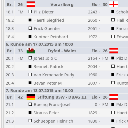
Br.
26
Vorarlberg
Elo
-
30
18.1
FM
Pilz Dieter
2243
-
Schol
18.2
Haertl Siegfried
2050
-
Hall 
18.3
Frick Guenter
2061
-
Farran
18.4
Kuntner Reinhard
1972
-
Edwar
6. Runde am 17.07.2015 um 10:00
Br.
33
Dyfed - Wales
Elo
-
26
20.1
FM
Jones Iolo C
2164
-
FM
Pilz D
20.2
Bennett Patrick
2004
-
Haert
20.3
Van Kemenade Rudy
1960
-
Frick
20.4
Bevan Peter M
2007
-
Kuntn
7. Runde am 18.07.2015 um 10:00
Br.
42
Stiftung BSW - DBAG III
Elo
-
26
21.1
Boeing Franz-Josef
0
-
FM
Pilz D
21.2
Strauss Peter
1829
-
Haert
21.3
Schueppen Heinrich
1836
-
Frick