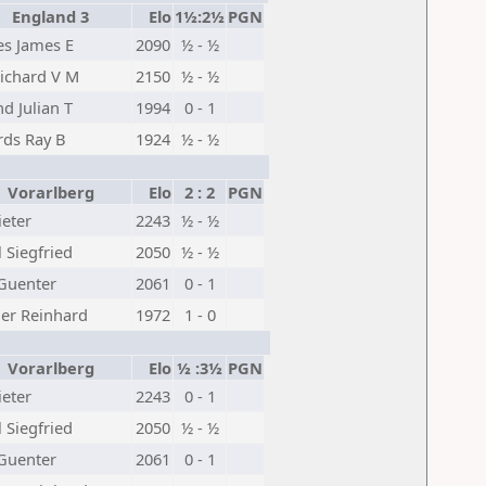
England 3
Elo
1½:2½
PGN
es James E
2090
½ - ½
Richard V M
2150
½ - ½
d Julian T
1994
0 - 1
ds Ray B
1924
½ - ½
Vorarlberg
Elo
2 : 2
PGN
ieter
2243
½ - ½
l Siegfried
2050
½ - ½
 Guenter
2061
0 - 1
er Reinhard
1972
1 - 0
Vorarlberg
Elo
½ :3½
PGN
ieter
2243
0 - 1
l Siegfried
2050
½ - ½
 Guenter
2061
0 - 1