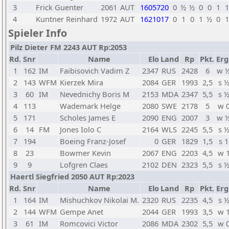
3
Frick Guenter
2061
AUT
1605720
0
½
½
0
0
1
1
4
Kuntner Reinhard
1972
AUT
1621017
0
1
0
1
½
0
1
Spieler Info
Pilz Dieter FM 2243 AUT Rp:2053
Rd.
Snr
Name
Elo
Land
Rp
Pkt.
Erg
1
162
IM
Faibisovich Vadim Z
2347
RUS
2428
6
w 
2
143
WFM
Kierzek Mira
2084
GER
1993
2,5
s 
3
60
IM
Nevednichy Boris M
2153
MDA
2347
5,5
s 
4
113
Wademark Helge
2080
SWE
2178
5
w 
5
171
Scholes James E
2090
ENG
2007
3
w 
6
14
FM
Jones Iolo C
2164
WLS
2245
5,5
s 
7
194
Boeing Franz-Josef
0
GER
1829
1,5
s 1
8
23
Bowmer Kevin
2067
ENG
2203
4,5
w 
9
9
Lofgren Claes
2102
DEN
2323
5,5
s 
Haertl Siegfried 2050 AUT Rp:2023
Rd.
Snr
Name
Elo
Land
Rp
Pkt.
Erg
1
164
IM
Mishuchkov Nikolai M.
2320
RUS
2235
4,5
s 
2
144
WFM
Gempe Anet
2044
GER
1993
3,5
w 
3
61
IM
Romcovici Victor
2086
MDA
2302
5,5
w 