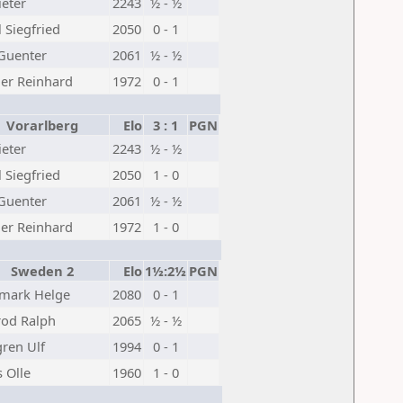
ieter
2243
½ - ½
l Siegfried
2050
0 - 1
 Guenter
2061
½ - ½
er Reinhard
1972
0 - 1
Vorarlberg
Elo
3 : 1
PGN
ieter
2243
½ - ½
l Siegfried
2050
1 - 0
 Guenter
2061
½ - ½
er Reinhard
1972
1 - 0
Sweden 2
Elo
1½:2½
PGN
mark Helge
2080
0 - 1
rod Ralph
2065
½ - ½
ren Ulf
1994
0 - 1
s Olle
1960
1 - 0