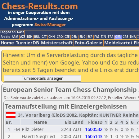
Logged on: Gast
Arabic
ARM
AZE
BIH
BUL
CAT
CHN
CRO
CZE
DEN
ENG
ESP
FAI
FIN
FRA
GER
GRE
INA
I
Home
TurnierDB
Meisterschaft
Foto-Galerie
Meldekartei
El
Hinweis: Um die Serverbelastung durch das tägliche D
Seiten und mehr) von Google, Yahoo und Co zu reduz
bereits seit 5 Tagen beendet sind die Links erst dur
European Senior Team Chess Championship 
Die Seite wurde zuletzt aktualisiert am 16.08.2015 09:32:12, Ersteller: Wiener
Teamaufstellung mit Einzelergebnissen
31. Vorarlberg (EloDS:2082, Kapitän: KUNTNER Reinhard
Br.
Name
Elo
Land
FideID
1
2
3
4
5
6
7
1
FM
Pilz Dieter
2243
AUT
1600532
½
½
½
0
½
½
1
2
Haertl Siegfried
2050
AUT
1605143
½
1
0
½
½
½