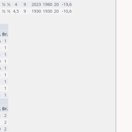
½
½
4
9
2023
1980
20
-19,6
½
½
4,5
9
1930
1930
20
-10,6
.
Br.
½
1
½
1
½
1
0
1
½
1
½
1
1
1
1
½
1
.
Br.
½
2
1
2
0
2