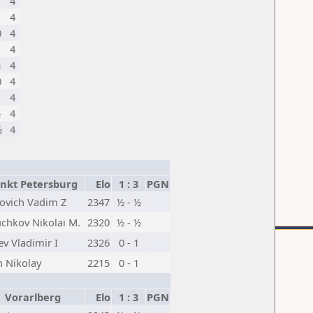
4
1
4
0
4
4
½
4
0
4
1
4
½
4
½
4
kt Petersburg
Elo
1 : 3
PGN
sovich Vadim Z
2347
½ - ½
chkov Nikolai M.
2320
½ - ½
ev Vladimir I
2326
0 - 1
 Nikolay
2215
0 - 1
Vorarlberg
Elo
1 : 3
PGN