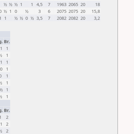
½
½
½
1
1
4,5
7
1963
2065
20
18
0
½
1
0
½
3
6
2075
2075
20
15,8
1
1
½
½
0
½
3,5
7
2082
2082
20
3,2
g.
Br.
1
1
½
1
1
1
0
1
0
1
½
1
½
1
½
1
g.
Br.
1
2
1
2
½
2