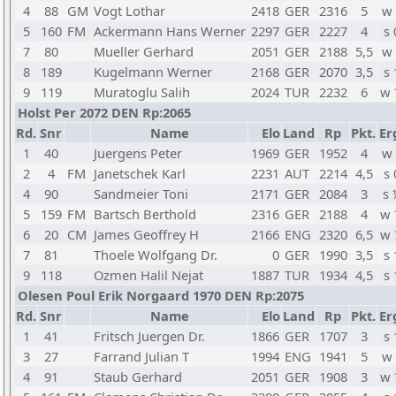
4
88
GM
Vogt Lothar
2418
GER
2316
5
w 
5
160
FM
Ackermann Hans Werner
2297
GER
2227
4
s 
7
80
Mueller Gerhard
2051
GER
2188
5,5
w 
8
189
Kugelmann Werner
2168
GER
2070
3,5
s 
9
119
Muratoglu Salih
2024
TUR
2232
6
w 
Holst Per 2072 DEN Rp:2065
Rd.
Snr
Name
Elo
Land
Rp
Pkt.
Er
1
40
Juergens Peter
1969
GER
1952
4
w 
2
4
FM
Janetschek Karl
2231
AUT
2214
4,5
s 
4
90
Sandmeier Toni
2171
GER
2084
3
s 
5
159
FM
Bartsch Berthold
2316
GER
2188
4
w 
6
20
CM
James Geoffrey H
2166
ENG
2320
6,5
w 
7
81
Thoele Wolfgang Dr.
0
GER
1990
3,5
s 
9
118
Ozmen Halil Nejat
1887
TUR
1934
4,5
s 
Olesen Poul Erik Norgaard 1970 DEN Rp:2075
Rd.
Snr
Name
Elo
Land
Rp
Pkt.
Er
1
41
Fritsch Juergen Dr.
1866
GER
1707
3
s 
3
27
Farrand Julian T
1994
ENG
1941
5
w 
4
91
Staub Gerhard
2051
GER
1908
3
w 