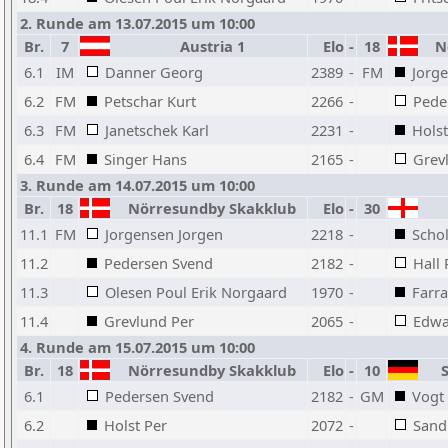
2. Runde am 13.07.2015 um 10:00
Br.
7
Austria 1
Elo
-
18
Nö
6.1
IM
Danner Georg
2389
-
FM
Jorg
6.2
FM
Petschar Kurt
2266
-
Pede
6.3
FM
Janetschek Karl
2231
-
Holst
6.4
FM
Singer Hans
2165
-
Grev
3. Runde am 14.07.2015 um 10:00
Br.
18
Nörresundby Skakklub
Elo
-
30
11.1
FM
Jorgensen Jorgen
2218
-
Scho
11.2
Pedersen Svend
2182
-
Hall
11.3
Olesen Poul Erik Norgaard
1970
-
Farra
11.4
Grevlund Per
2065
-
Edwa
4. Runde am 15.07.2015 um 10:00
Br.
18
Nörresundby Skakklub
Elo
-
10
S
6.1
Pedersen Svend
2182
-
GM
Vogt
6.2
Holst Per
2072
-
Sand