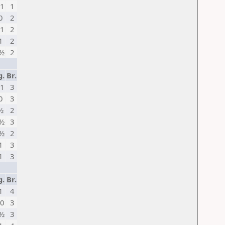
1
1
0
2
1
2
1
2
½
2
g.
Br.
1
3
0
3
½
2
½
3
½
2
1
3
1
3
g.
Br.
1
4
0
3
½
3