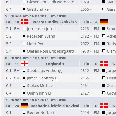
6.3
Olesen Poul Erik Norgaard
1970
-
Stau
6.4
Grevlund Per
2065
-
Gass
5. Runde am 16.07.2015 um 10:00
Br.
18
Nörresundby Skakklub
Elo
-
4
5.1
FM
Jorgensen Jorgen
2218
-
FM
Schm
5.2
Pedersen Svend
2182
-
FM
Acke
5.3
Holst Per
2072
-
FM
Bart
5.4
Olesen Poul Erik Norgaard
1970
-
FM
Clem
6. Runde am 17.07.2015 um 10:00
Br.
11
England 1
Elo
-
18
Nö
6.1
FM
Stebbings Anthony J
2312
-
FM
Jorg
6.2
CM
James Geoffrey H
2166
-
Holst
6.3
Stokes Michael
2161
-
Oles
6.4
Quinn John M
2127
-
Grev
7. Runde am 18.07.2015 um 10:00
Br.
24
Rochade Bielefeld Revival
Elo
-
18
Nö
9.1
Becker Norbert
2114
-
FM
Jorg