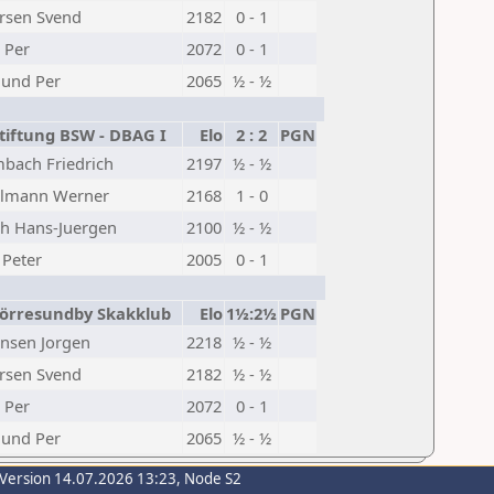
rsen Svend
2182
0 - 1
 Per
2072
0 - 1
lund Per
2065
½ - ½
iftung BSW - DBAG I
Elo
2 : 2
PGN
bach Friedrich
2197
½ - ½
lmann Werner
2168
1 - 0
ch Hans-Juergen
2100
½ - ½
 Peter
2005
0 - 1
rresundby Skakklub
Elo
1½:2½
PGN
ensen Jorgen
2218
½ - ½
rsen Svend
2182
½ - ½
 Per
2072
0 - 1
lund Per
2065
½ - ½
-Version 14.07.2026 13:23, Node S2