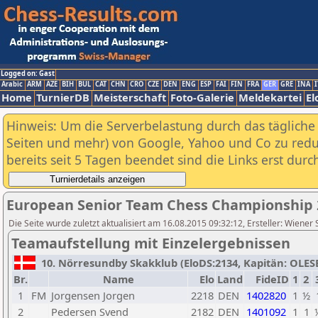
Logged on: Gast
Arabic
ARM
AZE
BIH
BUL
CAT
CHN
CRO
CZE
DEN
ENG
ESP
FAI
FIN
FRA
GER
GRE
INA
I
Home
TurnierDB
Meisterschaft
Foto-Galerie
Meldekartei
El
Hinweis: Um die Serverbelastung durch das tägliche D
Seiten und mehr) von Google, Yahoo und Co zu reduz
bereits seit 5 Tagen beendet sind die Links erst dur
European Senior Team Chess Championship 
Die Seite wurde zuletzt aktualisiert am 16.08.2015 09:32:12, Ersteller: Wiener
Teamaufstellung mit Einzelergebnissen
10. Nörresundby Skakklub (EloDS:2134, Kapitän: OLESEN
Br.
Name
Elo
Land
FideID
1
2
1
FM
Jorgensen Jorgen
2218
DEN
1402820
1
½
2
Pedersen Svend
2182
DEN
1401092
1
1