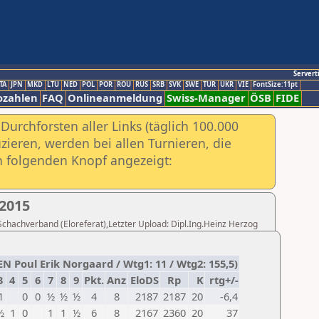
Servert
TA
JPN
MKD
LTU
NED
POL
POR
ROU
RUS
SRB
SVK
SWE
TUR
UKR
VIE
FontSize:11pt
ozahlen
FAQ
Onlineanmeldung
Swiss-Manager
ÖSB
FIDE
urchforsten aller Links (täglich 100.000
ieren, werden bei allen Turnieren, die
ch folgenden Knopf angezeigt:
2015
 Schachverband (Eloreferat),Letzter Upload: Dipl.Ing.Heinz Herzog
 Poul Erik Norgaard / Wtg1: 11 / Wtg2: 155,5)
3
4
5
6
7
8
9
Pkt.
Anz
EloDS
Rp
K
rtg+/-
1
0
0
½
½
½
4
8
2187
2187
20
-6,4
½
1
0
1
1
½
6
8
2167
2360
20
37