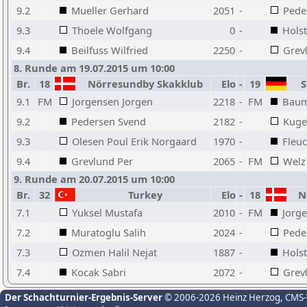
9.2
Mueller Gerhard
2051
-
Pede
9.3
Thoele Wolfgang
0
-
Holst
9.4
Beilfuss Wilfried
2250
-
Grev
8. Runde am 19.07.2015 um 10:00
Br.
18
Nörresundby Skakklub
Elo
-
19
St
9.1
FM
Jorgensen Jorgen
2218
-
FM
Baum
9.2
Pedersen Svend
2182
-
Kuge
9.3
Olesen Poul Erik Norgaard
1970
-
Fleu
9.4
Grevlund Per
2065
-
FM
Welz
9. Runde am 20.07.2015 um 10:00
Br.
32
Turkey
Elo
-
18
Nö
7.1
Yuksel Mustafa
2010
-
FM
Jorg
7.2
Muratoglu Salih
2024
-
Pede
7.3
Ozmen Halil Nejat
1887
-
Holst
7.4
Kocak Sabri
2072
-
Grev
Der Schachturnier-Ergebnis-Server
© 2006-2026 Heinz Herzog
, CMS