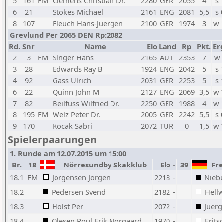
5
161
FM
Clemens Christian Dr.
2280
GER
2055
4
s 
6
21
Stokes Michael
2161
ENG
2081
5,5
s 
8
107
Fleuch Hans-Juergen
2100
GER
1974
3
w 
Grevlund Per 2065 DEN Rp:2082
Rd.
Snr
Name
Elo
Land
Rp
Pkt.
Er
2
3
FM
Singer Hans
2165
AUT
2353
7
w 
3
28
Edwards Ray B
1924
ENG
2042
5
s 
4
92
Gass Ulrich
2031
GER
2253
5
s 
6
22
Quinn John M
2127
ENG
2069
3,5
w 
7
82
Beilfuss Wilfried Dr.
2250
GER
1988
4
w 
8
195
FM
Welz Peter Dr.
2005
GER
2242
5,5
s 
9
170
Kocak Sabri
2072
TUR
0
1,5
w 
Spielerpaarungen
1. Runde am 12.07.2015 um 15:00
Br.
18
Nörresundby Skakklub
Elo
-
39
Fre
18.1
FM
Jorgensen Jorgen
2218
-
Nieb
18.2
Pedersen Svend
2182
-
Hell
18.3
Holst Per
2072
-
Juerg
18.4
Olesen Poul Erik Norgaard
1970
-
Frits