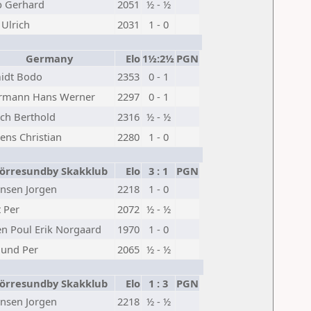
b Gerhard
2051
½ - ½
 Ulrich
2031
1 - 0
Germany
Elo
1½:2½
PGN
idt Bodo
2353
0 - 1
rmann Hans Werner
2297
0 - 1
sch Berthold
2316
½ - ½
ens Christian
2280
1 - 0
rresundby Skakklub
Elo
3 : 1
PGN
ensen Jorgen
2218
1 - 0
 Per
2072
½ - ½
en Poul Erik Norgaard
1970
1 - 0
lund Per
2065
½ - ½
rresundby Skakklub
Elo
1 : 3
PGN
ensen Jorgen
2218
½ - ½