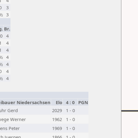
1
4
0
3
½
3
g.
Br.
0
4
1
4
1
4
½
4
½
4
0
4
½
4
ibauer Niedersachsen
Elo
4 : 0
PGN
uhr Gerd
2029
1 - 0
wege Werner
1962
1 - 0
ens Peter
1969
1 - 0
ch Juergen
1866
1 - 0