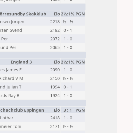
rresundby Skakklub
Elo
2½:1½
PGN
ensen Jorgen
2218
½ - ½
rsen Svend
2182
0 - 1
 Per
2072
1 - 0
lund Per
2065
1 - 0
England 3
Elo
2½:1½
PGN
les James E
2090
1 - 0
 Richard V M
2150
½ - ½
nd Julian T
1994
0 - 1
rds Ray B
1924
1 - 0
chachclub Eppingen
Elo
3 : 1
PGN
 Lothar
2418
1 - 0
meier Toni
2171
½ - ½