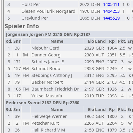
3
Holst Per
2072
DEN
1405411
1
0
4
Olesen Poul Erik Norgaard
1970
DEN
1404253
1
5
Grevlund Per
2065
DEN
1445529
0
Spieler Info
Jorgensen Jorgen FM 2218 DEN Rp:2187
Rd.
Snr
Name
Elo
Land
Rp
Pkt.
Er
1
38
Niebuhr Gerd
2029
GER
1904
2,5
w 
2
1
IM
Danner Georg
2389
AUT
2351
5,5
s 
3
171
Scholes James E
2090
ENG
2007
3
w 
5
157
FM
Schmidt Bodo
2353
GER
2249
4
w 
6
19
FM
Stebbings Anthony J
2312
ENG
2295
5,5
s 
7
79
Becker Norbert
2114
GER
2163
4,5
s 
8
106
FM
Baumbach Friedrich Dr.
2197
GER
1926
2
w 
9
117
Yuksel Mustafa
2010
TUR
2098
4
s 
Pedersen Svend 2182 DEN Rp:2360
Rd.
Snr
Name
Elo
Land
Rp
Pkt.
Er
1
39
Hellwege Werner
1962
GER
1800
2
s 
2
2
FM
Petschar Kurt
2266
AUT
2264
5
w 
3
26
Hall Richard V M
2150
ENG
1879
3,5
s 