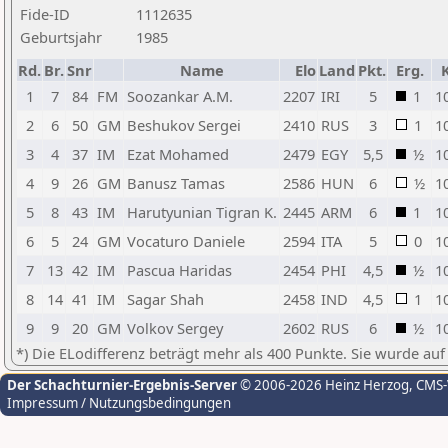
Fide-ID
1112635
Geburtsjahr
1985
Rd.
Br.
Snr
Name
Elo
Land
Pkt.
Erg.
1
7
84
FM
Soozankar A.M.
2207
IRI
5
1
1
2
6
50
GM
Beshukov Sergei
2410
RUS
3
1
1
3
4
37
IM
Ezat Mohamed
2479
EGY
5,5
½
1
4
9
26
GM
Banusz Tamas
2586
HUN
6
½
1
5
8
43
IM
Harutyunian Tigran K.
2445
ARM
6
1
1
6
5
24
GM
Vocaturo Daniele
2594
ITA
5
0
1
7
13
42
IM
Pascua Haridas
2454
PHI
4,5
½
1
8
14
41
IM
Sagar Shah
2458
IND
4,5
1
1
9
9
20
GM
Volkov Sergey
2602
RUS
6
½
1
*) Die ELodifferenz beträgt mehr als 400 Punkte. Sie wurde auf
Der Schachturnier-Ergebnis-Server
© 2006-2026 Heinz Herzog
, CMS
Impressum / Nutzungsbedingungen