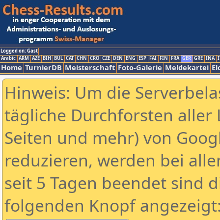
Logged on: Gast
Arabic
ARM
AZE
BIH
BUL
CAT
CHN
CRO
CZE
DEN
ENG
ESP
FAI
FIN
FRA
GER
GRE
INA
I
Home
TurnierDB
Meisterschaft
Foto-Galerie
Meldekartei
El
Hinweis: Um die Serverbela
tägliche Durchforsten aller 
Seiten und mehr) von Goog
reduzieren, werden bei alle
seit 5 Tagen beendet sind d
folgenden Knopf angezeigt