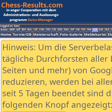
Logged on: Gast
Arabic
ARM
AZE
BIH
BUL
CAT
CHN
CRO
CZE
DEN
ENG
ESP
FAI
FIN
FRA
GER
GRE
INA
I
Home
TurnierDB
Meisterschaft
Foto-Galerie
Meldekartei
El
Hinweis: Um die Serverbela
tägliche Durchforsten aller 
Seiten und mehr) von Goog
reduzieren, werden bei alle
seit 5 Tagen beendet sind d
folgenden Knopf angezeigt