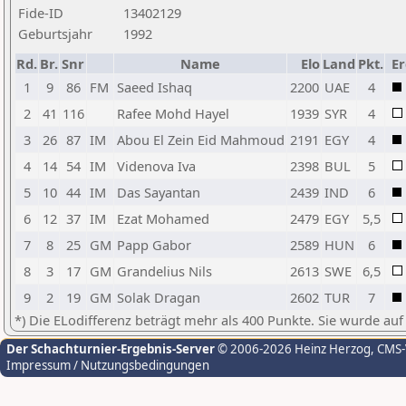
Fide-ID
13402129
Geburtsjahr
1992
Rd.
Br.
Snr
Name
Elo
Land
Pkt.
Er
1
9
86
FM
Saeed Ishaq
2200
UAE
4
2
41
116
Rafee Mohd Hayel
1939
SYR
4
3
26
87
IM
Abou El Zein Eid Mahmoud
2191
EGY
4
4
14
54
IM
Videnova Iva
2398
BUL
5
5
10
44
IM
Das Sayantan
2439
IND
6
6
12
37
IM
Ezat Mohamed
2479
EGY
5,5
7
8
25
GM
Papp Gabor
2589
HUN
6
8
3
17
GM
Grandelius Nils
2613
SWE
6,5
9
2
19
GM
Solak Dragan
2602
TUR
7
*) Die ELodifferenz beträgt mehr als 400 Punkte. Sie wurde auf
Der Schachturnier-Ergebnis-Server
© 2006-2026 Heinz Herzog
, CMS
Impressum / Nutzungsbedingungen