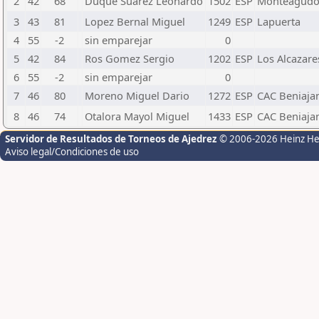
2
42
68
Duque Suarez Leonardo
1502
ESP
Monteagud
3
43
81
Lopez Bernal Miguel
1249
ESP
Lapuerta
4
55
-2
sin emparejar
0
5
42
84
Ros Gomez Sergio
1202
ESP
Los Alcazare
6
55
-2
sin emparejar
0
7
46
80
Moreno Miguel Dario
1272
ESP
CAC Beniaja
8
46
74
Otalora Mayol Miguel
1433
ESP
CAC Beniaja
Servidor de Resultados de Torneos de Ajedrez
© 2006-2026 Heinz H
Aviso legal/Condiciones de uso