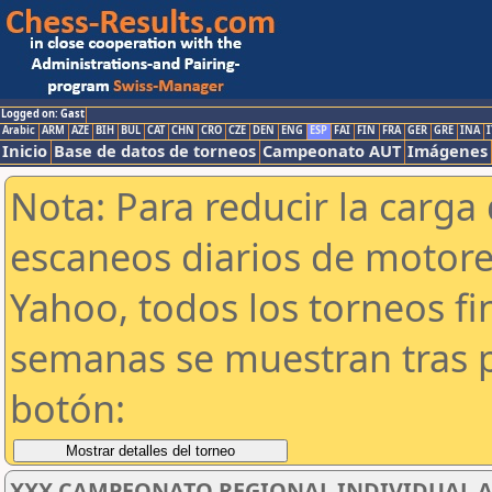
Logged on: Gast
Arabic
ARM
AZE
BIH
BUL
CAT
CHN
CRO
CZE
DEN
ENG
ESP
FAI
FIN
FRA
GER
GRE
INA
I
Inicio
Base de datos de torneos
Campeonato AUT
Imágenes
Nota: Para reducir la carga 
escaneos diarios de motor
Yahoo, todos los torneos f
semanas se muestran tras p
botón:
XXX CAMPEONATO REGIONAL INDIVIDUAL AB