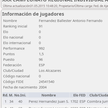
Última actualización31.05.2015 10:48:20, Propietario/Última carga: Fed. de Aj
Información de jugadores
Nombre
Fernandez Ballester Antonio Fernando
Ranking inicial
91
Elo
0
Elo nacional
0
Elo internacional
0
Performance
992
Puntos
1,5
Puesto
96
Federación
ESP
Club/Ciudad
Los Alcazares
Código nacional
0
Código FIDE
24541540
Fecha de nacimiento
2004
Rd.
M.
No.Ini.
Nombre
Elo
FED
Club/Ciud
1
34
40
Perez Hernandez Juan S.
1702
ESP
Coimbra Jum