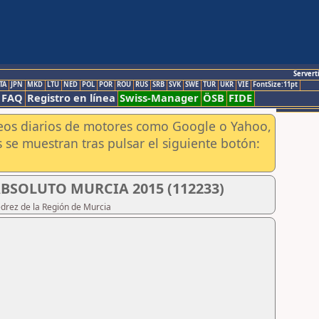
Servert
TA
JPN
MKD
LTU
NED
POL
POR
ROU
RUS
SRB
SVK
SWE
TUR
UKR
VIE
FontSize:11pt
FAQ
Registro en línea
Swiss-Manager
ÖSB
FIDE
aneos diarios de motores como Google o Yahoo,
 se muestran tras pulsar el siguiente botón:
SOLUTO MURCIA 2015 (112233)
edrez de la Región de Murcia