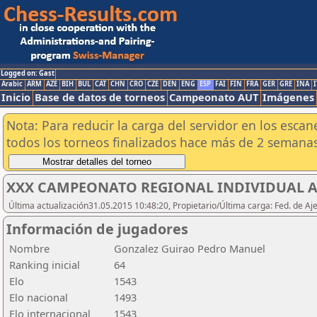
Logged on: Gast
Arabic
ARM
AZE
BIH
BUL
CAT
CHN
CRO
CZE
DEN
ENG
ESP
FAI
FIN
FRA
GER
GRE
INA
I
Inicio
Base de datos de torneos
Campeonato AUT
Imágenes
Nota: Para reducir la carga del servidor en los esc
todos los torneos finalizados hace más de 2 semanas
XXX CAMPEONATO REGIONAL INDIVIDUAL AB
Última actualización31.05.2015 10:48:20, Propietario/Última carga: Fed. de Aj
Información de jugadores
Nombre
Gonzalez Guirao Pedro Manuel
Ranking inicial
64
Elo
1543
Elo nacional
1493
Elo internacional
1543