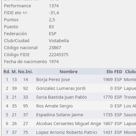
Performance
1374
FIDE elo +/-
-31,4
Puntos
2,5
Puesto
83
Federación
ESP
Club/Ciudad
Vistabella
Código nacional
23867
Código FIDE
22245375
Fecha de nacimiento
1974
Rd.
M.
No.Ini.
Nombre
Elo
FED
Club
1
13
14
Borja Perez Jose
1969
ESP
Mont
2
39
92
Gonzalez Lumeras Jordi
0
ESP
Lapue
3
21
33
Soria Bastida Juan Pablo
1770
ESP
Trove
4
35
95
Ros Amate Sergio
0
ESP
Los A
5
21
37
Espadina Solano Jaime
1735
ESP
Sauce
6
26
27
Alcobas Cervantes Miguel Ange
1867
ESP
Lapue
7
37
75
Lopez Arroniz Roberto Patrici
1431
ESP
Mont