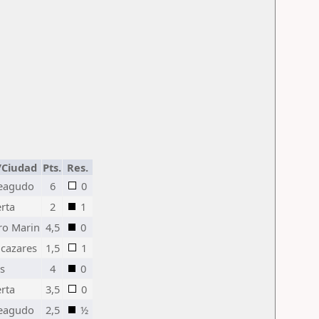
/Ciudad
Pts.
Res.
eagudo
6
0
rta
2
1
ro Marin
4,5
0
lcazares
1,5
1
s
4
0
rta
3,5
0
eagudo
2,5
½