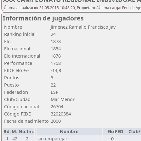
Última actualización31.05.2015 10:48:20, Propietario/Última carga: Fed. de Aj
Información de jugadores
Nombre
Jimenez Ramallo Francisco Jav
Ranking inicial
24
Elo
1878
Elo nacional
1854
Elo internacional
1878
Performance
1758
FIDE elo +/-
-14,8
Puntos
5
Puesto
22
Federación
ESP
Club/Ciudad
Mar Menor
Código nacional
26704
Código FIDE
32020384
Fecha de nacimiento
2000
Rd.
M.
No.Ini.
Nombre
Elo
FED
Club
1
42
-2
sin emparejar
0