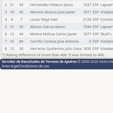
2
21
54
Hernandez Velasco Jesus
1637
ESP
Lapuer
3
10
45
Moreno Alcaraz Jose Javier
1671
ESP
Vistabe
4
4
7
Lucas Vega Ivan
2128
ESP
Coimbr
5
15
53
Alonso Garcia Aaron
1644
ESP
Lapuer
6
13
44
Molina Molina Carlos Javier
1677
ESP
Skull´s
7
16
89
Carrillo Conesa Jose Antonio
0
ESP
Vistabe
8
12
30
Herreros Guillermo Julio Cesa
1835
ESP
Vistabe
*) Rating difference of more than 400. It was limited to 400.
Servidor de Resultados de Torneos de Ajedrez
© 2006-2026 Heinz H
Aviso legal/Condiciones de uso