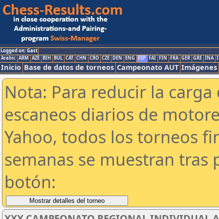
Logged on: Gast
Arabic
ARM
AZE
BIH
BUL
CAT
CHN
CRO
CZE
DEN
ENG
ESP
FAI
FIN
FRA
GER
GRE
INA
I
Inicio
Base de datos de torneos
Campeonato AUT
Imágenes
Nota: Para reducir la carga 
escaneos diarios de motor
Yahoo, todos los torneos f
semanas se muestran tras p
botón:
XXX CAMPEONATO REGIONAL INDIVIDUAL AB