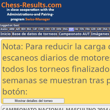
Logged on: Gast
Arabic
ARM
AZE
BIH
BUL
CAT
CHN
CRO
CZE
DEN
ENG
ESP
FAI
FIN
FRA
GER
GRE
INA
I
Inicio
Base de datos de torneos
Campeonato AUT
Imágenes
Nota: Para reducir la carga 
escaneos diarios de motor
todos los torneos finalizad
semanas se muestran tras p
botón:
CAMPEONATO NACIONAL MASCULINO 2014 