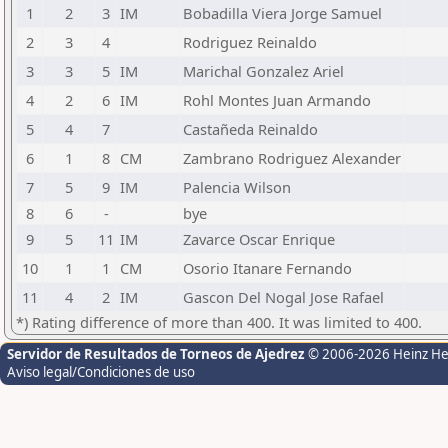
1
2
3
IM
Bobadilla Viera Jorge Samuel
2
3
4
Rodriguez Reinaldo
3
3
5
IM
Marichal Gonzalez Ariel
4
2
6
IM
Rohl Montes Juan Armando
5
4
7
Castañeda Reinaldo
6
1
8
CM
Zambrano Rodriguez Alexander
7
5
9
IM
Palencia Wilson
8
6
-
bye
9
5
11
IM
Zavarce Oscar Enrique
10
1
1
CM
Osorio Itanare Fernando
11
4
2
IM
Gascon Del Nogal Jose Rafael
*) Rating difference of more than 400. It was limited to 400.
Servidor de Resultados de Torneos de Ajedrez
© 2006-2026 Heinz H
Aviso legal/Condiciones de uso