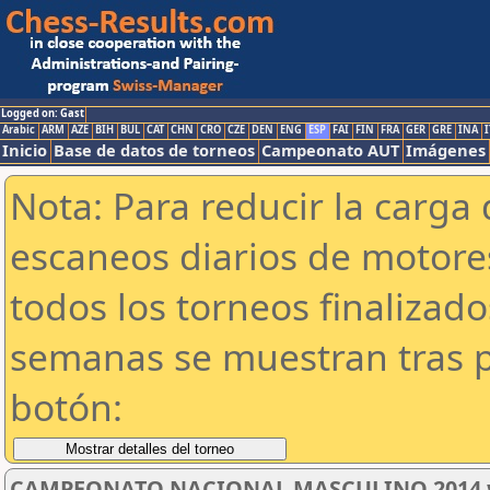
Logged on: Gast
Arabic
ARM
AZE
BIH
BUL
CAT
CHN
CRO
CZE
DEN
ENG
ESP
FAI
FIN
FRA
GER
GRE
INA
I
Inicio
Base de datos de torneos
Campeonato AUT
Imágenes
Nota: Para reducir la carga 
escaneos diarios de motor
todos los torneos finalizad
semanas se muestran tras p
botón:
CAMPEONATO NACIONAL MASCULINO 2014 