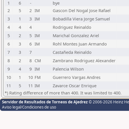
1
6
-
bye
2
5
2
IM
Gascon Del Nogal Jose Rafael
3
1
3
IM
Bobadilla Viera Jorge Samuel
4
4
4
Rodriguez Reinaldo
5
2
5
IM
Marichal Gonzalez Ariel
6
3
6
IM
Rohl Montes Juan Armando
7
3
7
Castañeda Reinaldo
8
2
8
CM
Zambrano Rodriguez Alexander
9
4
9
IM
Palencia Wilson
10
1
10
FM
Guerrero Vargas Andres
11
5
11
IM
Zavarce Oscar Enrique
*) Rating difference of more than 400. It was limited to 400.
Servidor de Resultados de Torneos de Ajedrez
© 2006-2026 Heinz H
Aviso legal/Condiciones de uso