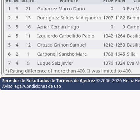
Rd.
M.
No.Ini.
Nombre
FIDE
EloN
Cl
1
6
21
Gutierrez Marco Dario
0
0
Eva M
2
6
13
Rodriguez Soldevila Alejandro
1207
1182
Benim
3
5
16
Aznar Cerdan Hugo
0
0
Camp 
4
5
11
Izquierdo Carbellido Pablo
1342
1264
Basili
5
4
12
Orozco Grinon Samuel
1212
1253
Basili
6
2
1
Carbonell Sancho Marc
1788
1645
Silla
7
4
9
Luque Saiz Javier
1376
1324
Eva M
*) Rating difference of more than 400. It was limited to 400.
Servidor de Resultados de Torneos de Ajedrez
© 2006-2026 Heinz H
Aviso legal/Condiciones de uso