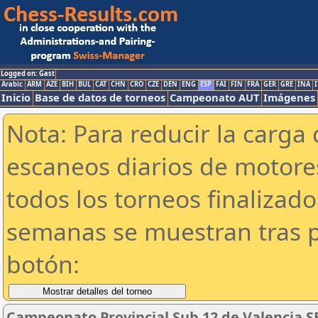
Logged on: Gast
Arabic
ARM
AZE
BIH
BUL
CAT
CHN
CRO
CZE
DEN
ENG
ESP
FAI
FIN
FRA
GER
GRE
INA
I
Inicio
Base de datos de torneos
Campeonato AUT
Imágenes
Nota: Para reducir la carga 
escaneos diarios de motor
todos los torneos finalizad
semanas se muestran tras p
botón:
Campeonato Provincial Sub 12 de Valencia S