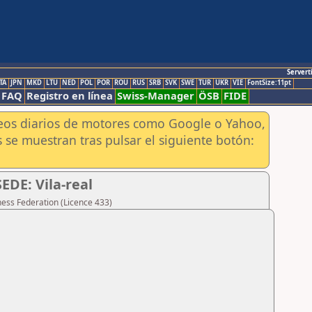
Servert
TA
JPN
MKD
LTU
NED
POL
POR
ROU
RUS
SRB
SVK
SWE
TUR
UKR
VIE
FontSize:11pt
FAQ
Registro en línea
Swiss-Manager
ÖSB
FIDE
aneos diarios de motores como Google o Yahoo,
 se muestran tras pulsar el siguiente botón:
EDE: Vila-real
hess Federation (Licence 433)