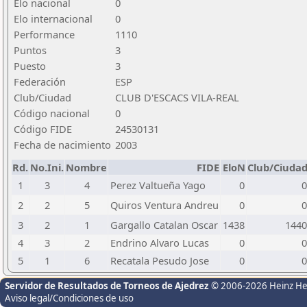
Elo nacional
0
Elo internacional
0
Performance
1110
Puntos
3
Puesto
3
Federación
ESP
Club/Ciudad
CLUB D'ESCACS VILA-REAL
Código nacional
0
Código FIDE
24530131
Fecha de nacimiento
2003
Rd.
No.Ini.
Nombre
FIDE
EloN
Club/Ciuda
1
3
4
Perez Valtueña Yago
0
0
2
2
5
Quiros Ventura Andreu
0
0
3
2
1
Gargallo Catalan Oscar
1438
1440
4
3
2
Endrino Alvaro Lucas
0
0
5
1
6
Recatala Pesudo Jose
0
0
Servidor de Resultados de Torneos de Ajedrez
© 2006-2026 Heinz H
Aviso legal/Condiciones de uso