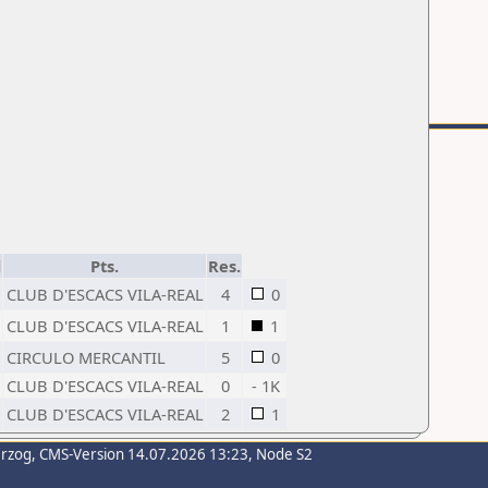
d
Pts.
Res.
CLUB D'ESCACS VILA-REAL
4
0
CLUB D'ESCACS VILA-REAL
1
1
CIRCULO MERCANTIL
5
0
CLUB D'ESCACS VILA-REAL
0
- 1K
CLUB D'ESCACS VILA-REAL
2
1
erzog
, CMS-Version 14.07.2026 13:23, Node S2