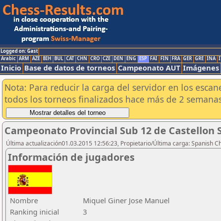
Logged on: Gast
Arabic
ARM
AZE
BIH
BUL
CAT
CHN
CRO
CZE
DEN
ENG
ESP
FAI
FIN
FRA
GER
GRE
INA
I
Inicio
Base de datos de torneos
Campeonato AUT
Imágenes
Nota: Para reducir la carga del servidor en los esc
todos los torneos finalizados hace más de 2 semanas
Campeonato Provincial Sub 12 de Castellon S
Última actualización01.03.2015 12:56:23, Propietario/Última carga: Spanish C
Información de jugadores
Nombre
Miquel Giner Jose Manuel
Ranking inicial
3