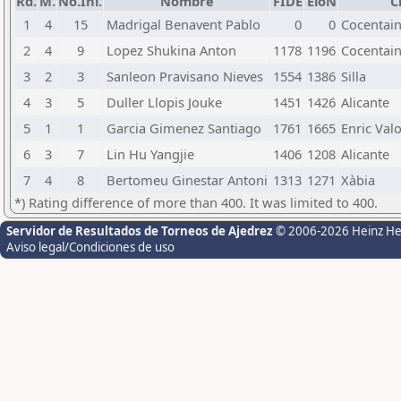
Rd.
M.
No.Ini.
Nombre
FIDE
EloN
C
1
4
15
Madrigal Benavent Pablo
0
0
Cocentai
2
4
9
Lopez Shukina Anton
1178
1196
Cocentai
3
2
3
Sanleon Pravisano Nieves
1554
1386
Silla
4
3
5
Duller Llopis Jouke
1451
1426
Alicante
5
1
1
Garcia Gimenez Santiago
1761
1665
Enric Val
6
3
7
Lin Hu Yangjie
1406
1208
Alicante
7
4
8
Bertomeu Ginestar Antoni
1313
1271
Xàbia
*) Rating difference of more than 400. It was limited to 400.
Servidor de Resultados de Torneos de Ajedrez
© 2006-2026 Heinz H
Aviso legal/Condiciones de uso