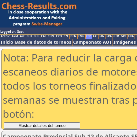
Logged on: Gast
Arabic
ARM
AZE
BIH
BUL
CAT
CHN
CRO
CZE
DEN
ENG
ESP
FAI
FIN
FRA
GER
GRE
INA
I
Inicio
Base de datos de torneos
Campeonato AUT
Imágenes
Nota: Para reducir la carga 
escaneos diarios de motor
todos los torneos finalizad
semanas se muestran tras p
botón:
Campeonato Provincial Sub 12 de Alicante S