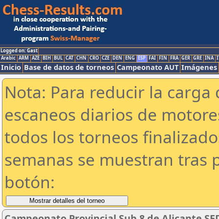
Logged on: Gast
Arabic
ARM
AZE
BIH
BUL
CAT
CHN
CRO
CZE
DEN
ENG
ESP
FAI
FIN
FRA
GER
GRE
INA
I
Inicio
Base de datos de torneos
Campeonato AUT
Imágenes
Nota: Para reducir la carga 
escaneos diarios de motor
todos los torneos finalizad
semanas se muestran tras p
botón:
Campeonato Provincial Sub 8 de Alicante SE