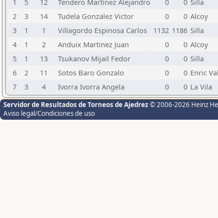
1
5
12
Tendero Martínez Alejandro
0
0
Silla
2
3
14
Tudela Gonzalez Victor
0
0
Alcoy
3
1
1
Villagordo Espinosa Carlos
1132
1186
Silla
4
1
2
Anduix Martinez Juan
0
0
Alcoy
5
1
13
Tsukanov Mijail Fedor
0
0
Silla
6
2
11
Sotos Baro Gonzalo
0
0
Enric Va
7
3
4
Ivorra Ivorra Angela
0
0
La Vila
Servidor de Resultados de Torneos de Ajedrez
© 2006-2026 Heinz H
Aviso legal/Condiciones de uso