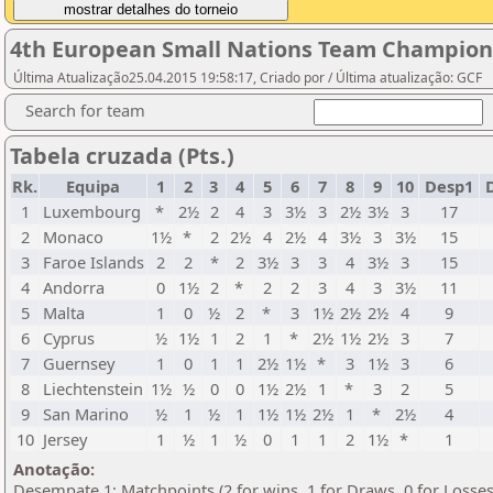
4th European Small Nations Team Champion
Última Atualização25.04.2015 19:58:17, Criado por / Última atualização: GCF
Search for team
Tabela cruzada (Pts.)
Rk.
Equipa
1
2
3
4
5
6
7
8
9
10
Desp1
D
1
Luxembourg
*
2½
2
4
3
3½
3
2½
3½
3
17
2
Monaco
1½
*
2
2½
4
2½
4
3½
3
3½
15
3
Faroe Islands
2
2
*
2
3½
3
3
4
3½
3
15
4
Andorra
0
1½
2
*
2
2
3
4
3
3½
11
5
Malta
1
0
½
2
*
3
1½
2½
2½
4
9
6
Cyprus
½
1½
1
2
1
*
2½
1½
2½
3
7
7
Guernsey
1
0
1
1
2½
1½
*
3
1½
3
6
8
Liechtenstein
1½
½
0
0
1½
2½
1
*
3
2
5
9
San Marino
½
1
½
1
1½
1½
2½
1
*
2½
4
10
Jersey
1
½
1
½
0
1
1
2
1½
*
1
Anotação:
Desempate 1: Matchpoints (2 for wins, 1 for Draws, 0 for Losses