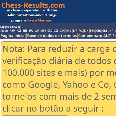
Logged on: Gast
Arabic
ARM
AZE
BIH
BUL
CAT
CHN
CRO
CZE
DEN
ENG
ESP
FAI
FIN
FRA
GER
GRE
INA
I
Pagina inicial
Base de dados de torneios
Campeonato AUT
F
Nota: Para reduzir a carga 
verificação diária de todos 
100.000 sites e mais) por 
como Google, Yahoo e Co, t
torneios com mais de 2 se
clicar no botão a seguir :