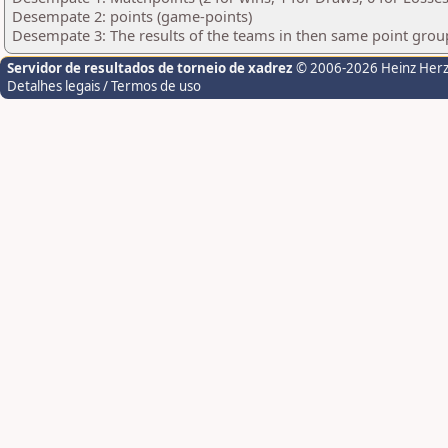
Desempate 2: points (game-points)
Desempate 3: The results of the teams in then same point grou
Servidor de resultados de torneio de xadrez
© 2006-2026 Heinz Her
Detalhes legais / Termos de uso