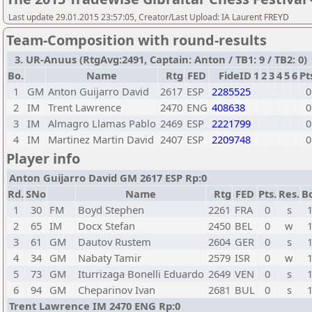
Last update 29.01.2015 23:57:05, Creator/Last Upload: IA Laurent FREYD
Team-Composition with round-results
3. UR-Anuus (RtgAvg:2491, Captain: Anton / TB1: 9 / TB2: 0)
Bo.
Name
Rtg
FED
FideID
1
2
3
4
5
6
Pt
1
GM
Anton Guijarro David
2617
ESP
2285525
0
2
IM
Trent Lawrence
2470
ENG
408638
0
3
IM
Almagro Llamas Pablo
2469
ESP
2221799
0
4
IM
Martinez Martin David
2407
ESP
2209748
0
Player info
Anton Guijarro David GM 2617 ESP Rp:0
Rd.
SNo
Name
Rtg
FED
Pts.
Res.
B
1
30
FM
Boyd Stephen
2261
FRA
0
s
2
65
IM
Docx Stefan
2450
BEL
0
w
3
61
GM
Dautov Rustem
2604
GER
0
s
4
34
GM
Nabaty Tamir
2579
ISR
0
w
5
73
GM
Iturrizaga Bonelli Eduardo
2649
VEN
0
s
6
94
GM
Cheparinov Ivan
2681
BUL
0
s
Trent Lawrence IM 2470 ENG Rp:0