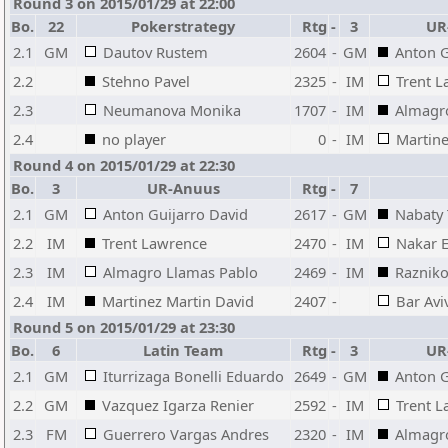
Round 3 on 2015/01/29 at 22:00
Bo.
22
Pokerstrategy
Rtg
-
3
UR
2.1
GM
Dautov Rustem
2604
-
GM
Anton G
2.2
Stehno Pavel
2325
-
IM
Trent 
2.3
Neumanova Monika
1707
-
IM
Almagr
2.4
no player
0
-
IM
Martine
Round 4 on 2015/01/29 at 22:30
Bo.
3
UR-Anuus
Rtg
-
7
2.1
GM
Anton Guijarro David
2617
-
GM
Nabaty
2.2
IM
Trent Lawrence
2470
-
IM
Nakar 
2.3
IM
Almagro Llamas Pablo
2469
-
IM
Raznik
2.4
IM
Martinez Martin David
2407
-
Bar Avi
Round 5 on 2015/01/29 at 23:30
Bo.
6
Latin Team
Rtg
-
3
UR
2.1
GM
Iturrizaga Bonelli Eduardo
2649
-
GM
Anton G
2.2
GM
Vazquez Igarza Renier
2592
-
IM
Trent 
2.3
FM
Guerrero Vargas Andres
2320
-
IM
Almagr