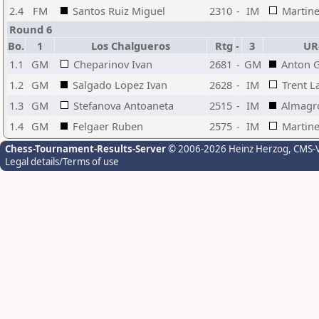
2.4
FM
Santos Ruiz Miguel
2310
-
IM
Martine
Round 6
Bo.
1
Los Chalgueros
Rtg
-
3
UR
1.1
GM
Cheparinov Ivan
2681
-
GM
Anton G
1.2
GM
Salgado Lopez Ivan
2628
-
IM
Trent 
1.3
GM
Stefanova Antoaneta
2515
-
IM
Almagr
1.4
GM
Felgaer Ruben
2575
-
IM
Martine
Chess-Tournament-Results-Server
© 2006-2026 Heinz Herzog
, CMS-
Legal details/Terms of use