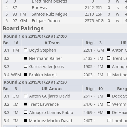
3
0
Brett nicht besetzt
0
0
w
4
37
Bar Aviv
2142
ISR
0
s
5
93
FM
Santos Ruiz Miguel
2310
ESP
0
w
6
97
GM
Felgaer Ruben
2575
ARG
0
w
Board Pairings
Round 1 on 2015/01/29 at 21:00
Bo.
16
A-Team
Rtg
-
3
UR
3.1
FM
Boyd Stephen
2261
-
GM
Anton G
3.2
Niermann Rainer
2133
-
IM
Trent 
3.3
Garcia Valer Jesus
1905
-
IM
Almagr
3.4
WFM
Brokko Margit
2003
-
IM
Martine
Round 2 on 2015/01/29 at 21:30
Bo.
3
UR-Anuus
Rtg
-
10
Borg
3.1
GM
Anton Guijarro David
2617
-
IM
Docx St
3.2
IM
Trent Lawrence
2470
-
IM
Wemme
3.3
IM
Almagro Llamas Pablo
2469
-
FM
De Haan
3.4
IM
Martinez Martin David
2407
-
Lombae