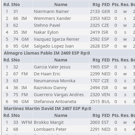
Rd.
SNo
Name
Rtg
FED
Pts.
Res.
B
1
31
Niermann Rainer
2133
GER
0
w
2
66
IM
Wemmers Xander
2353
NED
0
s
3
62
Stehno Pavel
2325
CZE
0
w
4
35
IM
Nakar Eylon
2419
ISR
0
s
5
74
GM
Vazquez Igarza Renier
2592
ESP
0
w
6
95
GM
Salgado Lopez Ivan
2628
ESP
0
w
Almagro Llamas Pablo IM 2469 ESP Rp:0
Rd.
SNo
Name
Rtg
FED
Pts.
Res.
B
1
32
Garcia Valer Jesus
1905
ESP
0
s
2
67
FM
De Haan Eric
2299
NED
0
w
3
63
Neumanova Monika
1707
CZE
0
s
4
36
IM
Raznikov Danny
2494
ISR
0
w
5
75
FM
Guerrero Vargas Andres
2320
VEN
0
s
6
96
GM
Stefanova Antoaneta
2515
BUL
0
s
Martinez Martin David IM 2407 ESP Rp:0
Rd.
SNo
Name
Rtg
FED
Pts.
Res.
B
1
33
WFM
Brokko Margit
2003
EST
0
w
2
68
Lombaers Peter
2291
NED
0
s