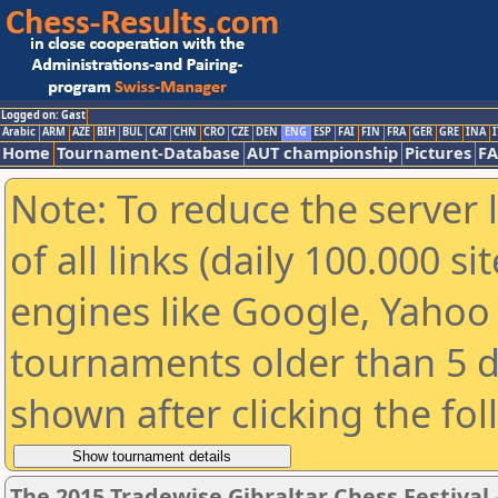
Logged on: Gast
Arabic
ARM
AZE
BIH
BUL
CAT
CHN
CRO
CZE
DEN
ENG
ESP
FAI
FIN
FRA
GER
GRE
INA
I
Home
Tournament-Database
AUT championship
Pictures
F
Note: To reduce the server 
of all links (daily 100.000 s
engines like Google, Yahoo a
tournaments older than 5 d
shown after clicking the fo
The 2015 Tradewise Gibraltar Chess Festival 