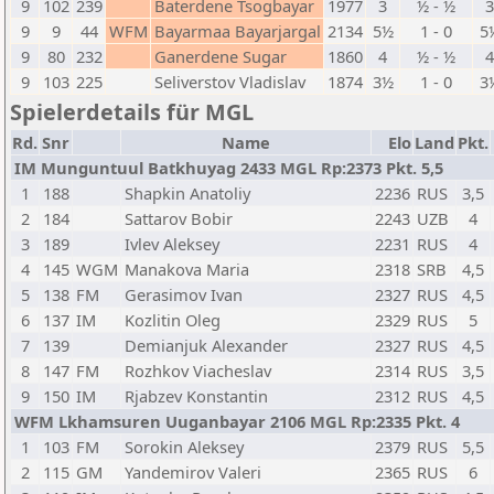
9
102
239
Baterdene Tsogbayar
1977
3
½ - ½
9
9
44
WFM
Bayarmaa Bayarjargal
2134
5½
1 - 0
5
9
80
232
Ganerdene Sugar
1860
4
½ - ½
9
103
225
Seliverstov Vladislav
1874
3½
1 - 0
3
Spielerdetails für MGL
Rd.
Snr
Name
Elo
Land
Pkt.
IM Munguntuul Batkhuyag 2433 MGL Rp:2373 Pkt. 5,5
1
188
Shapkin Anatoliy
2236
RUS
3,5
2
184
Sattarov Bobir
2243
UZB
4
3
189
Ivlev Aleksey
2231
RUS
4
4
145
WGM
Manakova Maria
2318
SRB
4,5
5
138
FM
Gerasimov Ivan
2327
RUS
4,5
6
137
IM
Kozlitin Oleg
2329
RUS
5
7
139
Demianjuk Alexander
2327
RUS
4,5
8
147
FM
Rozhkov Viacheslav
2314
RUS
3,5
9
150
IM
Rjabzev Konstantin
2312
RUS
4,5
WFM Lkhamsuren Uuganbayar 2106 MGL Rp:2335 Pkt. 4
1
103
FM
Sorokin Aleksey
2379
RUS
5,5
2
115
GM
Yandemirov Valeri
2365
RUS
6