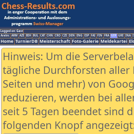
Logged on: Gast
Arabic
ARM
AZE
BIH
BUL
CAT
CHN
CRO
CZE
DEN
ENG
ESP
FAI
FIN
FRA
GER
GRE
INA
I
Home
TurnierDB
Meisterschaft
Foto-Galerie
Meldekartei
El
Hinweis: Um die Serverbel
tägliche Durchforsten aller 
Seiten und mehr) von Goog
reduzieren, werden bei alle
seit 5 Tagen beendet sind d
folgenden Knopf angezeigt