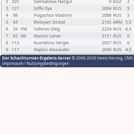
2
325
Samsalieva Nazgul
0
KGZ
2
3
121
Ioffe Ilya
2034
RUS
5
4
98
Pugachov Vladimir
2088
RUS
5
5
43
Botoyan Smbat
2192
ARM
5,5
6
29
FM
Yuferev Oleg
2224
RUS
6,5
7
62
IM
Murzin Lenar
2151
RUS
6
8
113
Kuznetsov Sergei
2057
RUS
6
9
117
Repkin Alexander
2049
RUS
4,5
Der Schachturnier-Ergebnis-Server
© 2006-2026 Heinz Herzog
, CMS
Impressum / Nutzungsbedingungen