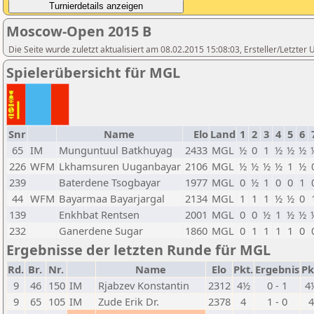
Moscow-Open 2015 B
Die Seite wurde zuletzt aktualisiert am 08.02.2015 15:08:03, Ersteller/Letzte
Spielerübersicht für MGL
Snr
Name
Elo
Land
1
2
3
4
5
6
65
IM
Munguntuul Batkhuyag
2433
MGL
½
0
1
½
½
½
226
WFM
Lkhamsuren Uuganbayar
2106
MGL
½
½
½
½
1
½
239
Baterdene Tsogbayar
1977
MGL
0
½
1
0
0
1
44
WFM
Bayarmaa Bayarjargal
2134
MGL
1
1
1
½
½
0
139
Enkhbat Rentsen
2001
MGL
0
0
½
1
½
½
232
Ganerdene Sugar
1860
MGL
0
1
1
1
1
0
Ergebnisse der letzten Runde für MGL
Rd.
Br.
Nr.
Name
Elo
Pkt.
Ergebnis
Pk
9
46
150
IM
Rjabzev Konstantin
2312
4½
0 - 1
4
9
65
105
IM
Zude Erik Dr.
2378
4
1 - 0