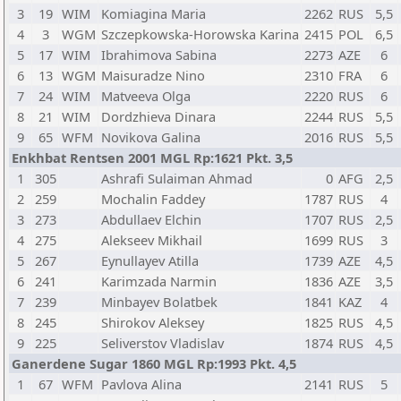
3
19
WIM
Komiagina Maria
2262
RUS
5,5
4
3
WGM
Szczepkowska-Horowska Karina
2415
POL
6,5
5
17
WIM
Ibrahimova Sabina
2273
AZE
6
6
13
WGM
Maisuradze Nino
2310
FRA
6
7
24
WIM
Matveeva Olga
2220
RUS
6
8
21
WIM
Dordzhieva Dinara
2244
RUS
5,5
9
65
WFM
Novikova Galina
2016
RUS
5,5
Enkhbat Rentsen 2001 MGL Rp:1621 Pkt. 3,5
1
305
Ashrafi Sulaiman Ahmad
0
AFG
2,5
2
259
Mochalin Faddey
1787
RUS
4
3
273
Abdullaev Elchin
1707
RUS
2,5
4
275
Alekseev Mikhail
1699
RUS
3
5
267
Eynullayev Atilla
1739
AZE
4,5
6
241
Karimzada Narmin
1836
AZE
3,5
7
239
Minbayev Bolatbek
1841
KAZ
4
8
245
Shirokov Aleksey
1825
RUS
4,5
9
225
Seliverstov Vladislav
1874
RUS
4,5
Ganerdene Sugar 1860 MGL Rp:1993 Pkt. 4,5
1
67
WFM
Pavlova Alina
2141
RUS
5