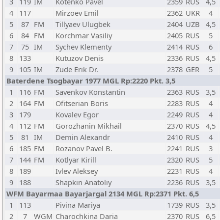
3
119
IM
Kotenko Pavel
2359
RUS
4,5
4
117
Mirzoev Emil
2362
UKR
4
5
87
FM
Tillyaev Ulugbek
2404
UZB
4,5
6
84
FM
Korchmar Vasiliy
2405
RUS
5
7
75
IM
Sychev Klementy
2414
RUS
6
8
133
Kutuzov Denis
2336
RUS
4,5
9
105
IM
Zude Erik Dr.
2378
GER
5
Baterdene Tsogbayar 1977 MGL Rp:2220 Pkt. 3,5
1
116
FM
Savenkov Konstantin
2363
RUS
3,5
2
164
FM
Ofitserian Boris
2283
RUS
4
3
179
Kovalev Egor
2249
RUS
4
4
112
FM
Gorozhanin Mikhail
2370
RUS
4,5
5
81
IM
Demin Alexandr
2410
RUS
4
6
185
FM
Rozanov Pavel B.
2241
RUS
3
7
144
FM
Kotlyar Kirill
2320
RUS
5
8
189
Ivlev Aleksey
2231
RUS
4
9
188
Shapkin Anatoliy
2236
RUS
3,5
WFM Bayarmaa Bayarjargal 2134 MGL Rp:2371 Pkt. 6,5
1
113
Pivina Mariya
1739
RUS
3,5
2
7
WGM
Charochkina Daria
2370
RUS
6,5