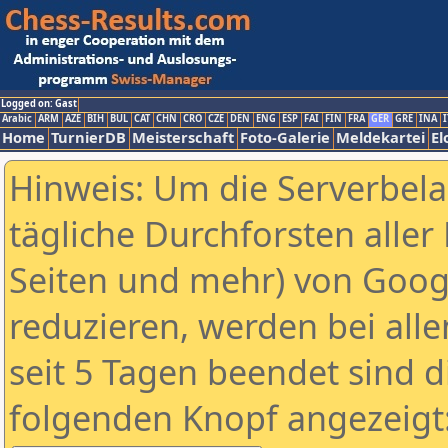
Logged on: Gast
Arabic
ARM
AZE
BIH
BUL
CAT
CHN
CRO
CZE
DEN
ENG
ESP
FAI
FIN
FRA
GER
GRE
INA
I
Home
TurnierDB
Meisterschaft
Foto-Galerie
Meldekartei
El
Hinweis: Um die Serverbel
tägliche Durchforsten aller 
Seiten und mehr) von Goog
reduzieren, werden bei alle
seit 5 Tagen beendet sind d
folgenden Knopf angezeigt