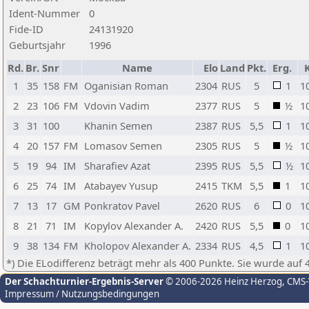
Ident-Nummer
0
Fide-ID
24131920
Geburtsjahr
1996
Rd.
Br.
Snr
Name
Elo
Land
Pkt.
Erg.
1
35
158
FM
Oganisian Roman
2304
RUS
5
1
1
2
23
106
FM
Vdovin Vadim
2377
RUS
5
½
1
3
31
100
Khanin Semen
2387
RUS
5,5
1
1
4
20
157
FM
Lomasov Semen
2305
RUS
5
½
1
5
19
94
IM
Sharafiev Azat
2395
RUS
5,5
½
1
6
25
74
IM
Atabayev Yusup
2415
TKM
5,5
1
1
7
13
17
GM
Ponkratov Pavel
2620
RUS
6
0
1
8
21
71
IM
Kopylov Alexander A.
2420
RUS
5,5
0
1
9
38
134
FM
Kholopov Alexander A.
2334
RUS
4,5
1
1
*) Die ELodifferenz beträgt mehr als 400 Punkte. Sie wurde auf 
Der Schachturnier-Ergebnis-Server
© 2006-2026 Heinz Herzog
, CMS
Impressum / Nutzungsbedingungen