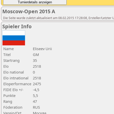
Moscow-Open 2015 A
Die Seite wurde zuletzt aktualisiert am 08.02.2015 17:28:08, Ersteller/Letzte
Spieler Info
Name
Eliseev Urii
Titel
GM
Startrang
35
Elo
2518
Elo national
0
Elo intnational
2518
Eloperformance
2475
FIDE Elo +/-
-4,5
Punkte
5,5
Rang
47
Föderation
RUS
Verein/Ort
Москва