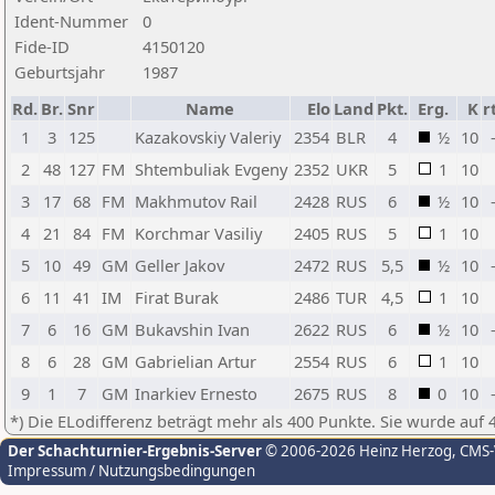
Ident-Nummer
0
Fide-ID
4150120
Geburtsjahr
1987
Rd.
Br.
Snr
Name
Elo
Land
Pkt.
Erg.
K
r
1
3
125
Kazakovskiy Valeriy
2354
BLR
4
½
10
2
48
127
FM
Shtembuliak Evgeny
2352
UKR
5
1
10
3
17
68
FM
Makhmutov Rail
2428
RUS
6
½
10
4
21
84
FM
Korchmar Vasiliy
2405
RUS
5
1
10
5
10
49
GM
Geller Jakov
2472
RUS
5,5
½
10
6
11
41
IM
Firat Burak
2486
TUR
4,5
1
10
7
6
16
GM
Bukavshin Ivan
2622
RUS
6
½
10
8
6
28
GM
Gabrielian Artur
2554
RUS
6
1
10
9
1
7
GM
Inarkiev Ernesto
2675
RUS
8
0
10
*) Die ELodifferenz beträgt mehr als 400 Punkte. Sie wurde auf 
Der Schachturnier-Ergebnis-Server
© 2006-2026 Heinz Herzog
, CMS
Impressum / Nutzungsbedingungen