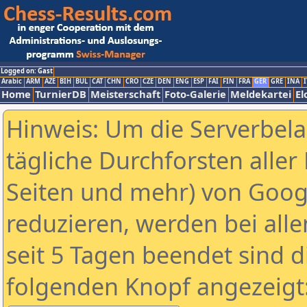
Logged on: Gast
Arabic
ARM
AZE
BIH
BUL
CAT
CHN
CRO
CZE
DEN
ENG
ESP
FAI
FIN
FRA
GER
GRE
INA
I
Home
TurnierDB
Meisterschaft
Foto-Galerie
Meldekartei
El
Hinweis: Um die Serverbel
tägliche Durchforsten aller 
Seiten und mehr) von Goog
reduzieren, werden bei alle
seit 5 Tagen beendet sind d
folgenden Knopf angezeigt