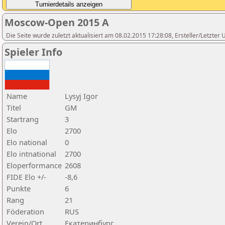
Moscow-Open 2015 A
Die Seite wurde zuletzt aktualisiert am 08.02.2015 17:28:08, Ersteller/Letzte
Spieler Info
Name
Lysyj Igor
Titel
GM
Startrang
3
Elo
2700
Elo national
0
Elo intnational
2700
Eloperformance
2608
FIDE Elo +/-
-8,6
Punkte
6
Rang
21
Föderation
RUS
Verein/Ort
Екатеринбург