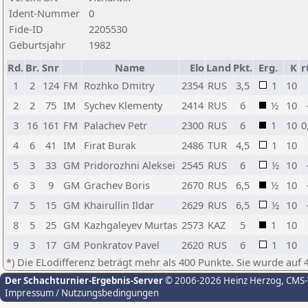
Ident-Nummer
0
Fide-ID
2205530
Geburtsjahr
1982
Rd.
Br.
Snr
Name
Elo
Land
Pkt.
Erg.
K
r
1
2
124
FM
Rozhko Dmitry
2354
RUS
3,5
1
10
2
2
75
IM
Sychev Klementy
2414
RUS
6
½
10
3
16
161
FM
Palachev Petr
2300
RUS
6
1
10
0
4
6
41
IM
Firat Burak
2486
TUR
4,5
1
10
5
3
33
GM
Pridorozhni Aleksei
2545
RUS
6
½
10
6
3
9
GM
Grachev Boris
2670
RUS
6,5
½
10
7
5
15
GM
Khairullin Ildar
2629
RUS
6,5
½
10
8
5
25
GM
Kazhgaleyev Murtas
2573
KAZ
5
1
10
9
3
17
GM
Ponkratov Pavel
2620
RUS
6
1
10
*) Die ELodifferenz beträgt mehr als 400 Punkte. Sie wurde auf 
Der Schachturnier-Ergebnis-Server
© 2006-2026 Heinz Herzog
, CMS
Impressum / Nutzungsbedingungen