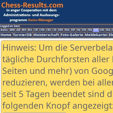
Logged on: Gast
Arabic
ARM
AZE
BIH
BUL
CAT
CHN
CRO
CZE
DEN
ENG
ESP
FAI
FIN
FRA
GER
GRE
INA
I
Home
TurnierDB
Meisterschaft
Foto-Galerie
Meldekartei
El
Hinweis: Um die Serverbel
tägliche Durchforsten aller 
Seiten und mehr) von Goog
reduzieren, werden bei alle
seit 5 Tagen beendet sind d
folgenden Knopf angezeigt