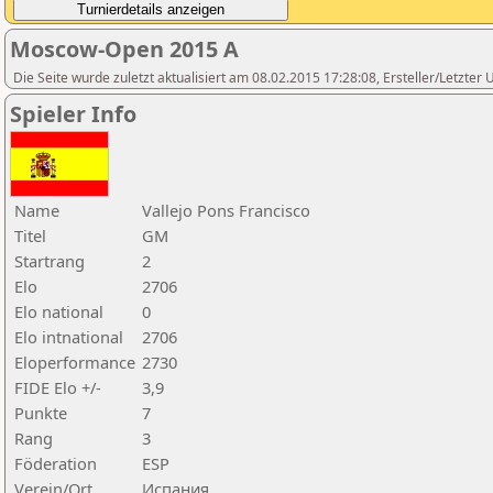
Moscow-Open 2015 A
Die Seite wurde zuletzt aktualisiert am 08.02.2015 17:28:08, Ersteller/Letzte
Spieler Info
Name
Vallejo Pons Francisco
Titel
GM
Startrang
2
Elo
2706
Elo national
0
Elo intnational
2706
Eloperformance
2730
FIDE Elo +/-
3,9
Punkte
7
Rang
3
Föderation
ESP
Verein/Ort
Испания