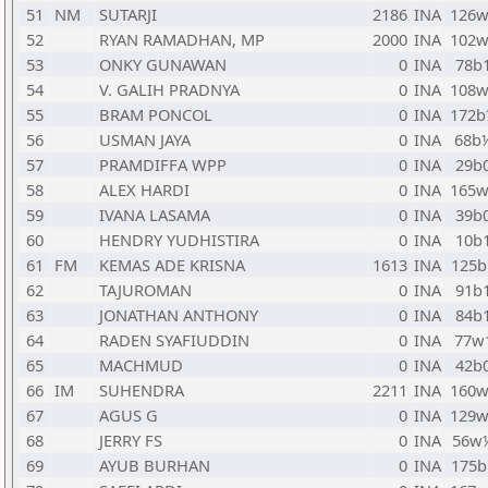
51
NM
SUTARJI
2186
INA
126w
52
RYAN RAMADHAN, MP
2000
INA
102w
53
ONKY GUNAWAN
0
INA
78b
54
V. GALIH PRADNYA
0
INA
108w
55
BRAM PONCOL
0
INA
172b
56
USMAN JAYA
0
INA
68b
57
PRAMDIFFA WPP
0
INA
29b
58
ALEX HARDI
0
INA
165w
59
IVANA LASAMA
0
INA
39b
60
HENDRY YUDHISTIRA
0
INA
10b
61
FM
KEMAS ADE KRISNA
1613
INA
125b
62
TAJUROMAN
0
INA
91b
63
JONATHAN ANTHONY
0
INA
84b
64
RADEN SYAFIUDDIN
0
INA
77w
65
MACHMUD
0
INA
42b
66
IM
SUHENDRA
2211
INA
160w
67
AGUS G
0
INA
129w
68
JERRY FS
0
INA
56w
69
AYUB BURHAN
0
INA
175b