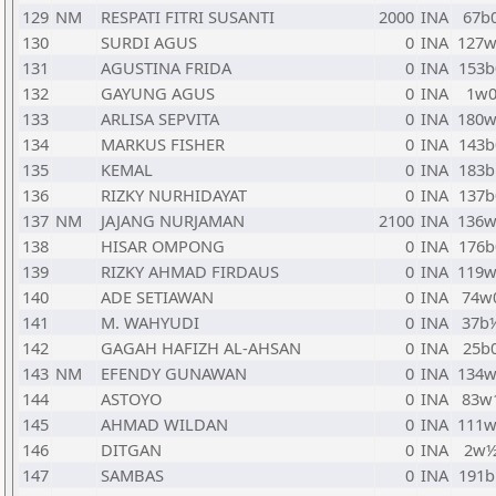
129
NM
RESPATI FITRI SUSANTI
2000
INA
67b
130
SURDI AGUS
0
INA
127w
131
AGUSTINA FRIDA
0
INA
153b
132
GAYUNG AGUS
0
INA
1w
133
ARLISA SEPVITA
0
INA
180w
134
MARKUS FISHER
0
INA
143b
135
KEMAL
0
INA
183b
136
RIZKY NURHIDAYAT
0
INA
137b
137
NM
JAJANG NURJAMAN
2100
INA
136w
138
HISAR OMPONG
0
INA
176b
139
RIZKY AHMAD FIRDAUS
0
INA
119w
140
ADE SETIAWAN
0
INA
74w
141
M. WAHYUDI
0
INA
37b
142
GAGAH HAFIZH AL-AHSAN
0
INA
25b
143
NM
EFENDY GUNAWAN
0
INA
134w
144
ASTOYO
0
INA
83w
145
AHMAD WILDAN
0
INA
111w
146
DITGAN
0
INA
2w
147
SAMBAS
0
INA
191b