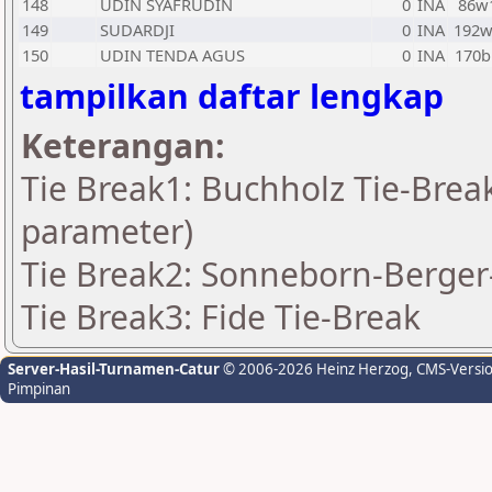
148
UDIN SYAFRUDIN
0
INA
86w
149
SUDARDJI
0
INA
192w
150
UDIN TENDA AGUS
0
INA
170b
tampilkan daftar lengkap
Keterangan:
Tie Break1: Buchholz Tie-Break
parameter)
Tie Break2: Sonneborn-Berger-
Tie Break3: Fide Tie-Break
Server-Hasil-Turnamen-Catur
© 2006-2026 Heinz Herzog
, CMS-Versi
Pimpinan