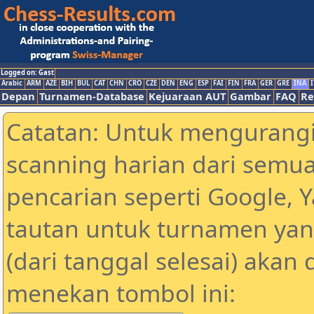
Logged on: Gast
Arabic
ARM
AZE
BIH
BUL
CAT
CHN
CRO
CZE
DEN
ENG
ESP
FAI
FIN
FRA
GER
GRE
INA
I
Depan
Turnamen-Database
Kejuaraan AUT
Gambar
FAQ
Re
Catatan: Untuk mengurangi
scanning harian dari semua
pencarian seperti Google, 
tautan untuk turnamen yan
(dari tanggal selesai) akan
menekan tombol ini: