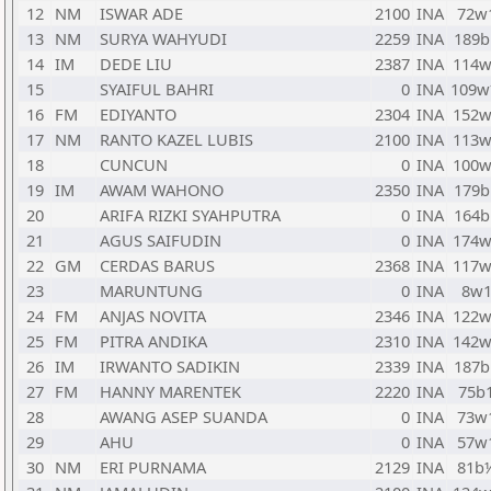
12
NM
ISWAR ADE
2100
INA
72w
13
NM
SURYA WAHYUDI
2259
INA
189b
14
IM
DEDE LIU
2387
INA
114w
15
SYAIFUL BAHRI
0
INA
109
16
FM
EDIYANTO
2304
INA
152w
17
NM
RANTO KAZEL LUBIS
2100
INA
113w
18
CUNCUN
0
INA
100w
19
IM
AWAM WAHONO
2350
INA
179b
20
ARIFA RIZKI SYAHPUTRA
0
INA
164b
21
AGUS SAIFUDIN
0
INA
174w
22
GM
CERDAS BARUS
2368
INA
117w
23
MARUNTUNG
0
INA
8w
24
FM
ANJAS NOVITA
2346
INA
122w
25
FM
PITRA ANDIKA
2310
INA
142w
26
IM
IRWANTO SADIKIN
2339
INA
187b
27
FM
HANNY MARENTEK
2220
INA
75b
28
AWANG ASEP SUANDA
0
INA
73w
29
AHU
0
INA
57w
30
NM
ERI PURNAMA
2129
INA
81b