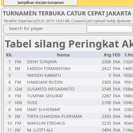
TURNAMEN TERBUKA CATUR CEPAT JAKARTA 
Terakhir Diperbarui25.01.2015 14:01:46, Creator/Last Upload: teddy djulianto
Search for player
Tabel silang Peringkat A
Rk.
Nama
Rtg
FED
1.R
1
FM
DENY SONJAYA
2306
INA
132b
2
IM
FARIDH FIRMANSYAH
2422
INA
146b
3
YANSEN KAWATU
0
INA
185b
4
FM
HAMDANI RUDIN
2303
INA
95b
5
GM
SUSANTO MEGARANTO
2548
INA
158w
6
FM
TUMPAK SINURAT
2287
INA
188b
7
NM
YUDI
2100
INA
104b
8
NM
IMAT SUHERMAT
0
INA
23b
9
IM
TIRTA CHANDRA PURNAMA
2393
INA
94b
10
FM
MAKSUM FIRDAUS
2235
INA
60w
11
IM
M. LUTFI ALI
2404
INA
116w