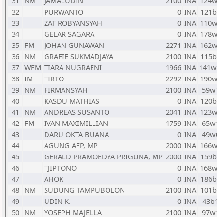
31
NM
JAMALUDIN
2100
INA
124w
32
PURWANTO
0
INA
121b
33
ZAT ROBYANSYAH
0
INA
110w
34
GELAR SAGARA
0
INA
178w
35
FM
JOHAN GUNAWAN
2271
INA
162w
36
NM
GRAFIE SUKMADJAYA
2100
INA
115b
37
WFM
TIARA NUGRAENI
1966
INA
141
38
IM
TIRTO
2292
INA
190w
39
NM
FIRMANSYAH
2100
INA
59w
40
KASDU MATHIAS
0
INA
120b
41
NM
ANDREAS SUSANTO
2041
INA
123w
42
FM
IVAN MAXIMILLIAN
1759
INA
65w
43
DARU OKTA BUANA
0
INA
49w
44
AGUNG AFP, MP
2000
INA
166w
45
GERALD PRAMOEDYA PRIGUNA, MP
2000
INA
159b
46
TJIPTONO
0
INA
168w
47
AHOK
0
INA
186b
48
NM
SUDUNG TAMPUBOLON
2100
INA
101b
49
UDIN K.
0
INA
43b
50
NM
YOSEPH MAJELLA
2100
INA
97w