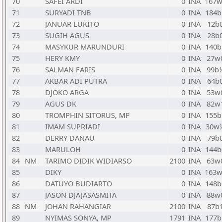
70
SAFEI ARDI
0
INA
167w
71
SURYADI TNB
0
INA
184b
72
JANUAR LUKITO
0
INA
12b
73
SUGIH AGUS
0
INA
28b
74
MASYKUR MARUNDURI
0
INA
140b
75
HERY KMY
0
INA
27w
76
SALMAN FARIS
0
INA
99b
77
AKBAR ADI PUTRA
0
INA
64b
78
DJOKO ARGA
0
INA
53w
79
AGUS DK
0
INA
82w
80
TROMPHIN SITORUS, MP
0
INA
155b
81
IMAM SUPRIADI
0
INA
30w
82
DERRY DANAU
0
INA
79b
83
MARULOH
0
INA
144b
84
NM
TARIMO DIDIK WIDIARSO
2100
INA
63w
85
DIKY
0
INA
163w
86
DATUYO BUDIARTO
0
INA
148b
87
JASON DJAJASASMITA
0
INA
88w
88
NM
JOHAN RAHANGIAR
2100
INA
87b
89
NYIMAS SONYA, MP
1791
INA
177b