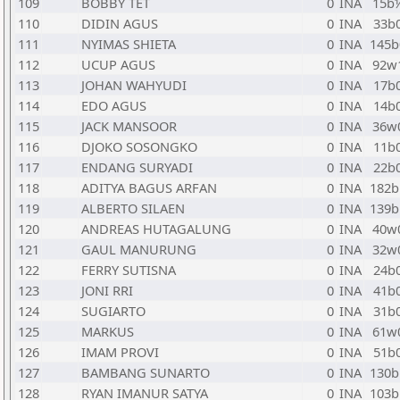
109
BOBBY TET
0
INA
15b
110
DIDIN AGUS
0
INA
33b
111
NYIMAS SHIETA
0
INA
145b
112
UCUP AGUS
0
INA
92w
113
JOHAN WAHYUDI
0
INA
17b
114
EDO AGUS
0
INA
14b
115
JACK MANSOOR
0
INA
36w
116
DJOKO SOSONGKO
0
INA
11b
117
ENDANG SURYADI
0
INA
22b
118
ADITYA BAGUS ARFAN
0
INA
182b
119
ALBERTO SILAEN
0
INA
139b
120
ANDREAS HUTAGALUNG
0
INA
40w
121
GAUL MANURUNG
0
INA
32w
122
FERRY SUTISNA
0
INA
24b
123
JONI RRI
0
INA
41b
124
SUGIARTO
0
INA
31b
125
MARKUS
0
INA
61w
126
IMAM PROVI
0
INA
51b
127
BAMBANG SUNARTO
0
INA
130b
128
RYAN IMANUR SATYA
0
INA
103b