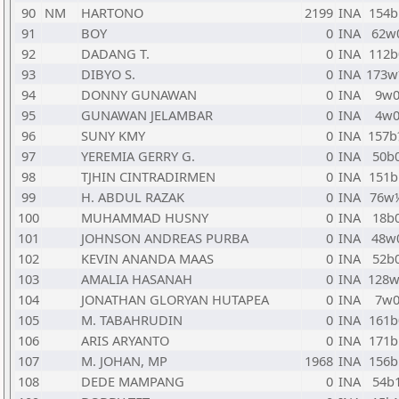
90
NM
HARTONO
2199
INA
154b
91
BOY
0
INA
62w
92
DADANG T.
0
INA
112b
93
DIBYO S.
0
INA
173
94
DONNY GUNAWAN
0
INA
9w
95
GUNAWAN JELAMBAR
0
INA
4w
96
SUNY KMY
0
INA
157b
97
YEREMIA GERRY G.
0
INA
50b
98
TJHIN CINTRADIRMEN
0
INA
151b
99
H. ABDUL RAZAK
0
INA
76w
100
MUHAMMAD HUSNY
0
INA
18b
101
JOHNSON ANDREAS PURBA
0
INA
48w
102
KEVIN ANANDA MAAS
0
INA
52b
103
AMALIA HASANAH
0
INA
128w
104
JONATHAN GLORYAN HUTAPEA
0
INA
7w
105
M. TABAHRUDIN
0
INA
161b
106
ARIS ARYANTO
0
INA
171b
107
M. JOHAN, MP
1968
INA
156b
108
DEDE MAMPANG
0
INA
54b