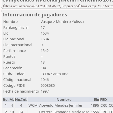
Última actualización26.01.2015 01:46:32, Propietario/Última carga: Club Metr
Información de jugadores
Nombre
Vasquez Montero Yulissa
Ranking inicial
17
Elo
1634
Elo nacional
1634
Elo internacional
0
Performance
1542
Puntos
4
Puesto
18
Federación
CRC
Club/Ciudad
CCDR Santa Ana
Código nacional
1046
Código FIDE
6508685
Fecha de nacimiento
1997
Rd.
M.
No.Ini.
Nombre
Elo
FED
1
4
4
WCM
Acevedo Mendez Jennifer
1896
CRC
C
2
10
24
Herrera Granados Maria Jose
1556
CRC
CC