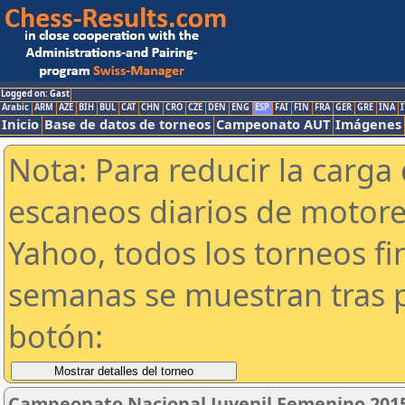
Logged on: Gast
Arabic
ARM
AZE
BIH
BUL
CAT
CHN
CRO
CZE
DEN
ENG
ESP
FAI
FIN
FRA
GER
GRE
INA
I
Inicio
Base de datos de torneos
Campeonato AUT
Imágenes
Nota: Para reducir la carga 
escaneos diarios de motor
Yahoo, todos los torneos f
semanas se muestran tras p
botón:
Campeonato Nacional Juvenil Femenino 2015