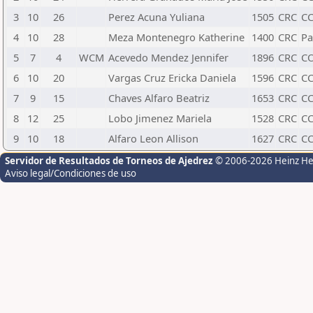
3
10
26
Perez Acuna Yuliana
1505
CRC
CC
4
10
28
Meza Montenegro Katherine
1400
CRC
Pa
5
7
4
WCM
Acevedo Mendez Jennifer
1896
CRC
C
6
10
20
Vargas Cruz Ericka Daniela
1596
CRC
C
7
9
15
Chaves Alfaro Beatriz
1653
CRC
CC
8
12
25
Lobo Jimenez Mariela
1528
CRC
CC
9
10
18
Alfaro Leon Allison
1627
CRC
CC
Servidor de Resultados de Torneos de Ajedrez
© 2006-2026 Heinz H
Aviso legal/Condiciones de uso