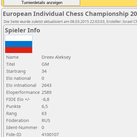
European Individual Chess Championship 2
Die Seite wurde zuletzt aktualisiert am 08.03.2015 22:03:03, Ersteller: Israel 
Spieler Info
Name
Dreev Aleksey
Titel
GM
Startrang
34
Elo national
0
Elo intnational
2643
Eloperformance
2589
FIDE Elo +/-
-6,8
Punkte
6,5
Rang
63
Föderation
RUS
Ident-Nummer
0
Fide-ID
4100107