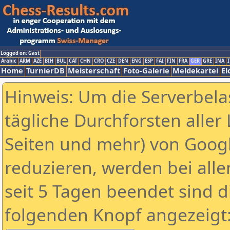
Logged on: Gast
Arabic
ARM
AZE
BIH
BUL
CAT
CHN
CRO
CZE
DEN
ENG
ESP
FAI
FIN
FRA
GER
GRE
INA
I
Home
TurnierDB
Meisterschaft
Foto-Galerie
Meldekartei
El
Hinweis: Um die Serverbela
tägliche Durchforsten aller 
Seiten und mehr) von Goog
reduzieren, werden bei alle
seit 5 Tagen beendet sind d
folgenden Knopf angezeigt