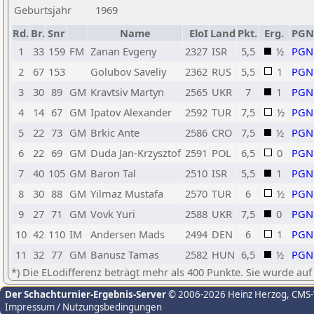
Geburtsjahr
1969
Rd.
Br.
Snr
Name
EloI
Land
Pkt.
Erg.
PGN
1
33
159
FM
Zanan Evgeny
2327
ISR
5,5
½
PGN
2
67
153
Golubov Saveliy
2362
RUS
5,5
1
PGN
3
30
89
GM
Kravtsiv Martyn
2565
UKR
7
1
PGN
4
14
67
GM
Ipatov Alexander
2592
TUR
7,5
½
PGN
5
22
73
GM
Brkic Ante
2586
CRO
7,5
½
PGN
6
22
69
GM
Duda Jan-Krzysztof
2591
POL
6,5
0
PGN
7
40
105
GM
Baron Tal
2510
ISR
5,5
1
PGN
8
30
88
GM
Yilmaz Mustafa
2570
TUR
6
½
PGN
9
27
71
GM
Vovk Yuri
2588
UKR
7,5
0
PGN
10
42
110
IM
Andersen Mads
2494
DEN
6
1
PGN
11
32
77
GM
Banusz Tamas
2582
HUN
6,5
½
PGN
*) Die ELodifferenz beträgt mehr als 400 Punkte. Sie wurde auf
Der Schachturnier-Ergebnis-Server
© 2006-2026 Heinz Herzog
, CMS
Impressum / Nutzungsbedingungen