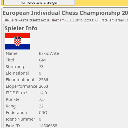
European Individual Chess Championship 2
Die Seite wurde zuletzt aktualisiert am 08.03.2015 22:03:03, Ersteller: Israel 
Spieler Info
Name
Brkic Ante
Titel
GM
Startrang
73
Elo national
0
Elo intnational
2586
Eloperformance
2663
FIDE Elo +/-
14,9
Punkte
7,5
Rang
22
Föderation
CRO
Ident-Nummer
0
Fide-ID
14506688