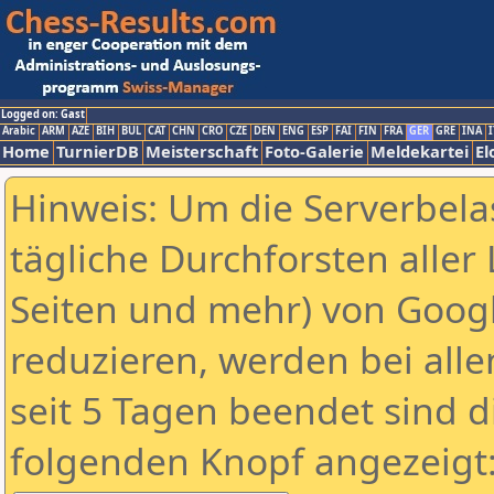
Logged on: Gast
Arabic
ARM
AZE
BIH
BUL
CAT
CHN
CRO
CZE
DEN
ENG
ESP
FAI
FIN
FRA
GER
GRE
INA
I
Home
TurnierDB
Meisterschaft
Foto-Galerie
Meldekartei
El
Hinweis: Um die Serverbela
tägliche Durchforsten aller 
Seiten und mehr) von Goog
reduzieren, werden bei alle
seit 5 Tagen beendet sind d
folgenden Knopf angezeigt