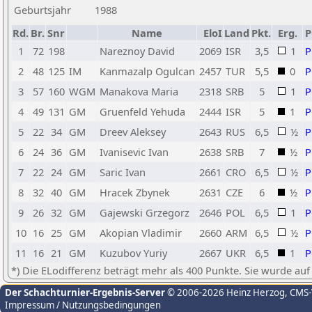
Geburtsjahr
1988
Rd.
Br.
Snr
Name
EloI
Land
Pkt.
Erg.
1
72
198
Nareznoy David
2069
ISR
3,5
1
2
48
125
IM
Kanmazalp Ogulcan
2457
TUR
5,5
0
3
57
160
WGM
Manakova Maria
2318
SRB
5
1
4
49
131
GM
Gruenfeld Yehuda
2444
ISR
5
1
5
22
34
GM
Dreev Aleksey
2643
RUS
6,5
½
6
24
36
GM
Ivanisevic Ivan
2638
SRB
7
½
7
22
24
GM
Saric Ivan
2661
CRO
6,5
½
8
32
40
GM
Hracek Zbynek
2631
CZE
6
½
9
26
32
GM
Gajewski Grzegorz
2646
POL
6,5
1
10
16
25
GM
Akopian Vladimir
2660
ARM
6,5
½
11
16
21
GM
Kuzubov Yuriy
2667
UKR
6,5
1
*) Die ELodifferenz beträgt mehr als 400 Punkte. Sie wurde auf
Der Schachturnier-Ergebnis-Server
© 2006-2026 Heinz Herzog
, CMS
Impressum / Nutzungsbedingungen