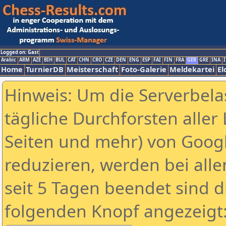
Logged on: Gast
Arabic
ARM
AZE
BIH
BUL
CAT
CHN
CRO
CZE
DEN
ENG
ESP
FAI
FIN
FRA
GER
GRE
INA
I
Home
TurnierDB
Meisterschaft
Foto-Galerie
Meldekartei
El
Hinweis: Um die Serverbela
tägliche Durchforsten aller 
Seiten und mehr) von Goog
reduzieren, werden bei alle
seit 5 Tagen beendet sind d
folgenden Knopf angezeigt