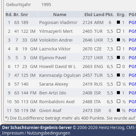
Geburtsjahr
1995
Rd.
Br.
Snr
Name
EloI
Land
Pkt.
Erg.
PG
1
63
189
Pogosian Vladimir
2124
ARM
6
1
PG
2
41
122
IM
Yilmazyerli Mert
2465
TUR
5,5
1
PG
3
7
33
GM
Volokitin Andrei
2646
UKR
7,5
½
PG
4
8
19
GM
Laznicka Viktor
2670
CZE
7,5
1
PG
5
5
3
GM
Eljanov Pavel
2727
UKR
7,5
0
PG
6
17
23
GM
Howell David W L
2663
ENG
6,5
0
PG
7
47
125
IM
Kanmazalp Ogulcan
2457
TUR
5,5
0
PG
8
57
140
Sarana Alexey
2419
RUS
5,5
½
PG
9
63
144
FM
Ben Artzi Ido
2408
ISR
5,5
1
PG
10
50
113
GM
Rombaldoni Axel
2488
ITA
6,5
½
PG
11
50
119
IM
Givon Asaf
2473
ISR
6
½
PG
*) Die ELodifferenz beträgt mehr als 400 Punkte. Sie wurde auf
Der Schachturnier-Ergebnis-Server
© 2006-2026 Heinz Herzog
, CMS
Impressum / Nutzungsbedingungen