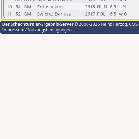
10
54
GM
Erdos Viktor
2615
HUN
6,5
s ½
11
52
GM
Swiercz Dariusz
2617
POL
6,5
w 0
Der Schachturnier-Ergebnis-Server
© 2006-2026 Heinz Herzog
, CMS
Impressum / Nutzungsbedingungen