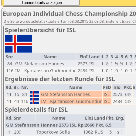
European Individual Chess Championship 2
Die Seite wurde zuletzt aktualisiert am 08.03.2015 22:03:03, Ersteller: Israel 
Spielerübersicht für ISL
Snr
Name
EloI
Land
1
2
3
4
5
6
7
84
GM
Stefansson Hannes
2573
ISL
1
½
1
½
½
1
½
116
IM
Kjartansson Gudmundur
2484
ISL
1
0
1
0
1
0
1
Ergebnisse der letzten Runde für ISL
Rd.
Br.
Nr.
Name
FED
Elo
Pkt.
E
11
15
84
GM
Stefansson Hannes
ISL
2573
6½
11
44
116
IM
Kjartansson Gudmundur
ISL
2484
5½
Spielerdetails für ISL
Rd.
Snr
Name
EloI
Land
Pkt.
Erg.
GM Stefansson Hannes 2573 ISL Rp:2660 Pkt. 6,5
1
209
Toporkova Sofia
1962
RUS
5
s 1