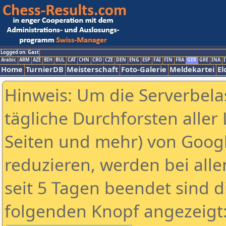
Logged on: Gast
Arabic
ARM
AZE
BIH
BUL
CAT
CHN
CRO
CZE
DEN
ENG
ESP
FAI
FIN
FRA
GER
GRE
INA
I
Home
TurnierDB
Meisterschaft
Foto-Galerie
Meldekartei
El
Hinweis: Um die Serverbela
tägliche Durchforsten aller 
Seiten und mehr) von Goog
reduzieren, werden bei alle
seit 5 Tagen beendet sind d
folgenden Knopf angezeigt