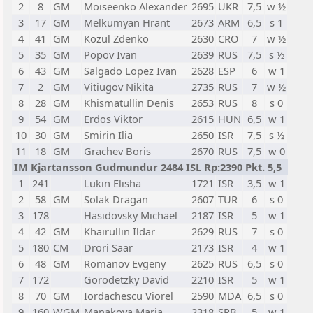
2
8
GM
Moiseenko Alexander
2695
UKR
7,5
w ½
3
17
GM
Melkumyan Hrant
2673
ARM
6,5
s 1
4
41
GM
Kozul Zdenko
2630
CRO
7
w ½
5
35
GM
Popov Ivan
2639
RUS
7,5
s ½
6
43
GM
Salgado Lopez Ivan
2628
ESP
6
w 1
7
2
GM
Vitiugov Nikita
2735
RUS
7
w ½
8
28
GM
Khismatullin Denis
2653
RUS
8
s 0
9
54
GM
Erdos Viktor
2615
HUN
6,5
w 1
10
30
GM
Smirin Ilia
2650
ISR
7,5
s ½
11
18
GM
Grachev Boris
2670
RUS
7,5
w 0
IM Kjartansson Gudmundur 2484 ISL Rp:2390 Pkt. 5,5
1
241
Lukin Elisha
1721
ISR
3,5
w 1
2
58
GM
Solak Dragan
2607
TUR
6
s 0
3
178
Hasidovsky Michael
2187
ISR
5
w 1
4
42
GM
Khairullin Ildar
2629
RUS
7
s 0
5
180
CM
Drori Saar
2173
ISR
4
w 1
6
48
GM
Romanov Evgeny
2625
RUS
6,5
s 0
7
172
Gorodetzky David
2210
ISR
5
w 1
8
70
GM
Iordachescu Viorel
2590
MDA
6,5
s 0
9
160
WGM
Manakova Maria
2318
SRB
5
w 1