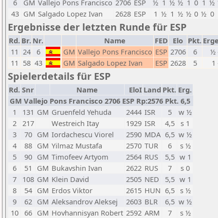
6
GM
Vallejo Pons Francisco
2706
ESP
½
1
½
½
1
0
1
½
43
GM
Salgado Lopez Ivan
2628
ESP
1
½
1
½
½
0
½
0
Ergebnisse der letzten Runde für ESP
Rd.
Br.
Nr.
Name
FED
Elo
Pkt.
Erg
11
24
6
GM
Vallejo Pons Francisco
ESP
2706
6
½ 
11
58
43
GM
Salgado Lopez Ivan
ESP
2628
5
1 
Spielerdetails für ESP
Rd.
Snr
Name
EloI
Land
Pkt.
Erg.
GM Vallejo Pons Francisco 2706 ESP Rp:2576 Pkt. 6,5
1
131
GM
Gruenfeld Yehuda
2444
ISR
5
w ½
2
217
Westreich Itay
1929
ISR
4,5
s 1
3
70
GM
Iordachescu Viorel
2590
MDA
6,5
w ½
4
88
GM
Yilmaz Mustafa
2570
TUR
6
s ½
5
90
GM
Timofeev Artyom
2564
RUS
5,5
w 1
6
51
GM
Bukavshin Ivan
2622
RUS
7
s 0
7
108
GM
Klein David
2505
NED
5,5
w 1
8
54
GM
Erdos Viktor
2615
HUN
6,5
s ½
9
62
GM
Aleksandrov Aleksej
2603
BLR
6,5
w ½
10
66
GM
Hovhannisyan Robert
2592
ARM
7
s ½