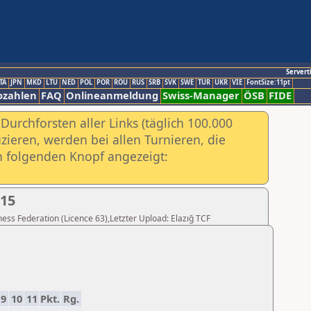
Servert
TA
JPN
MKD
LTU
NED
POL
POR
ROU
RUS
SRB
SVK
SWE
TUR
UKR
VIE
FontSize:11pt
ozahlen
FAQ
Onlineanmeldung
Swiss-Manager
ÖSB
FIDE
urchforsten aller Links (täglich 100.000
ieren, werden bei allen Turnieren, die
ch folgenden Knopf angezeigt:
015
Chess Federation (Licence 63),Letzter Upload: Elazığ TCF
9
10
11
Pkt.
Rg.