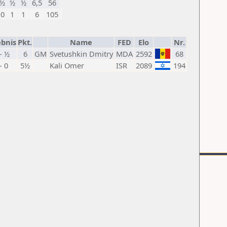
½
½
½
6,5
56
0
1
1
6
105
ebnis
Pkt.
Name
FED
Elo
Nr.
- ½
6
GM
Svetushkin Dmitry
MDA
2592
68
- 0
5½
Kali Omer
ISR
2089
194