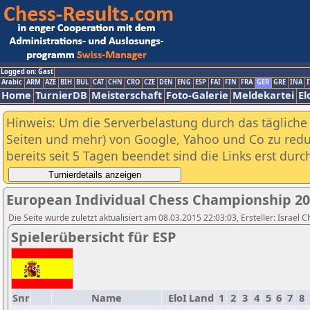
Logged on: Gast
Arabic
ARM
AZE
BIH
BUL
CAT
CHN
CRO
CZE
DEN
ENG
ESP
FAI
FIN
FRA
GER
GRE
INA
I
Home
TurnierDB
Meisterschaft
Foto-Galerie
Meldekartei
El
Hinweis: Um die Serverbelastung durch das tägliche D
Seiten und mehr) von Google, Yahoo und Co zu reduz
bereits seit 5 Tagen beendet sind die Links erst dur
European Individual Chess Championship 2
Die Seite wurde zuletzt aktualisiert am 08.03.2015 22:03:03, Ersteller: Israel 
Spielerübersicht für ESP
Snr
Name
EloI
Land
1
2
3
4
5
6
7
8