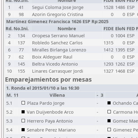
Rd.
No.Ini.
Nombre
FIDE
EloN
FED
P
1
41
Segui Coloma Jose Jorge
1528
1486
ESP
9
98
Azorin Gregorio Cristina
0
0
ESP
Martinez Gimenez Francisca 1626 ESP Rp:2025
Rd.
No.Ini.
Nombre
FIDE
EloN
FED
P
2
134
Oropesa Serrano Manuel
0
1004
ESP
4
137
Robledo Sanchez Carlos
1315
0
ESP
6
77
Miralles Birlanga Lorenzo
1412
1395
ESP
7
62
Boix Aldeguer Raul
0
0
ESP
9
145
Beltra Vicedo Antonio
1293
1262
ESP
10
155
Linares Carrasquer Jordi
1327
1468
ESP
Emparejamientos por mesas
1. Ronda el 2015/01/10 a las 16:30
M.
11
Villena
-
3
5.1
Plaza Pardo Jorge
-
Ochando Ca
5.2
Van Duijvenbode Arco
-
Carmona Hu
5.3
Herrero Paya Antonio
-
Gomez Maes
5.4
Senabre Perez Mariano
-
Gimenez Pe