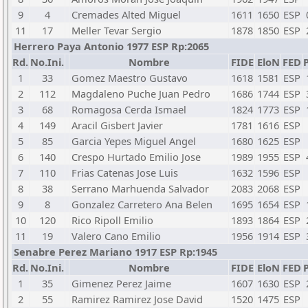
9
4
Cremades Alted Miguel
1611
1650
ESP
11
17
Meller Tevar Sergio
1878
1850
ESP
Herrero Paya Antonio 1977 ESP Rp:2065
Rd.
No.Ini.
Nombre
FIDE
EloN
FED
P
1
33
Gomez Maestro Gustavo
1618
1581
ESP
2
112
Magdaleno Puche Juan Pedro
1686
1744
ESP
3
68
Romagosa Cerda Ismael
1824
1773
ESP
4
149
Aracil Gisbert Javier
1781
1616
ESP
5
85
Garcia Yepes Miguel Angel
1680
1625
ESP
6
140
Crespo Hurtado Emilio Jose
1989
1955
ESP
7
110
Frias Catenas Jose Luis
1632
1596
ESP
8
38
Serrano Marhuenda Salvador
2083
2068
ESP
9
8
Gonzalez Carretero Ana Belen
1695
1654
ESP
10
120
Rico Ripoll Emilio
1893
1864
ESP
11
19
Valero Cano Emilio
1956
1914
ESP
Senabre Perez Mariano 1917 ESP Rp:1945
Rd.
No.Ini.
Nombre
FIDE
EloN
FED
P
1
35
Gimenez Perez Jaime
1607
1630
ESP
2
55
Ramirez Ramirez Jose David
1520
1475
ESP