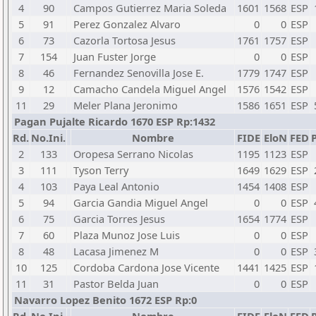
4
90
Campos Gutierrez Maria Soleda
1601
1568
ESP
5
91
Perez Gonzalez Alvaro
0
0
ESP
6
73
Cazorla Tortosa Jesus
1761
1757
ESP
7
154
Juan Fuster Jorge
0
0
ESP
8
46
Fernandez Senovilla Jose E.
1779
1747
ESP
9
12
Camacho Candela Miguel Angel
1576
1542
ESP
11
29
Meler Plana Jeronimo
1586
1651
ESP
Pagan Pujalte Ricardo 1670 ESP Rp:1432
Rd.
No.Ini.
Nombre
FIDE
EloN
FED
P
2
133
Oropesa Serrano Nicolas
1195
1123
ESP
3
111
Tyson Terry
1649
1629
ESP
4
103
Paya Leal Antonio
1454
1408
ESP
5
94
Garcia Gandia Miguel Angel
0
0
ESP
6
75
Garcia Torres Jesus
1654
1774
ESP
7
60
Plaza Munoz Jose Luis
0
0
ESP
8
48
Lacasa Jimenez M
0
0
ESP
10
125
Cordoba Cardona Jose Vicente
1441
1425
ESP
11
31
Pastor Belda Juan
0
0
ESP
Navarro Lopez Benito 1672 ESP Rp:0