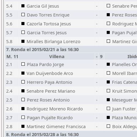
5.4
Garcia Gil Jesus
-
Senabre Pe
5.5
Davo Torres Enrique
-
Perez Roses
5.6
Cazorla Tortosa Jesus
-
Rodriguez 
5.7
Garcia Torres Jesus
-
Pagan Pujal
5.8
Miralles Birlanga Lorenzo
-
Martinez G
7. Ronda el 2015/02/21 a las 16:30
M.
11
Villena
-
9
Ibid
2.1
Plaza Pardo Jorge
-
Planelles O
2.2
Van Duijvenbode Arco
-
Morell Ibarr
2.3
Herrero Paya Antonio
-
Frias Catena
2.4
Senabre Perez Mariano
-
Kruit Simon
2.5
Perez Roses Antonio
-
Meseguer M
2.6
Rodriguez Moreno Ricardo
-
Juan Fuster
2.7
Pagan Pujalte Ricardo
-
Plaza Munoz
2.8
Martinez Gimenez Francisca
-
Boix Aldegu
8. Ronda el 2015/02/28 a las 16:30