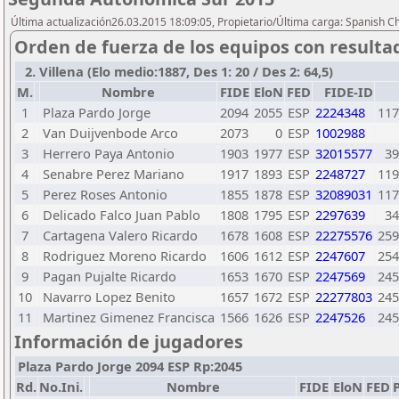
Última actualización26.03.2015 18:09:05, Propietario/Última carga: Spanish C
Orden de fuerza de los equipos con resulta
2. Villena (Elo medio:1887, Des 1: 20 / Des 2: 64,5)
M.
Nombre
FIDE
EloN
FED
FIDE-ID
1
Plaza Pardo Jorge
2094
2055
ESP
2224348
117
2
Van Duijvenbode Arco
2073
0
ESP
1002988
3
Herrero Paya Antonio
1903
1977
ESP
32015577
39
4
Senabre Perez Mariano
1917
1893
ESP
2248727
119
5
Perez Roses Antonio
1855
1878
ESP
32089031
117
6
Delicado Falco Juan Pablo
1808
1795
ESP
2297639
34
7
Cartagena Valero Ricardo
1678
1608
ESP
22275576
259
8
Rodriguez Moreno Ricardo
1606
1612
ESP
2247607
254
9
Pagan Pujalte Ricardo
1653
1670
ESP
2247569
245
10
Navarro Lopez Benito
1657
1672
ESP
22277803
245
11
Martinez Gimenez Francisca
1566
1626
ESP
2247526
245
Información de jugadores
Plaza Pardo Jorge 2094 ESP Rp:2045
Rd.
No.Ini.
Nombre
FIDE
EloN
FED
P