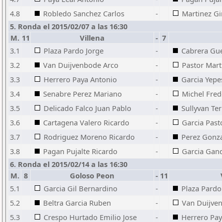
4.8
Robledo Sanchez Carlos
-
Martinez G
5. Ronda el 2015/02/07 a las 16:30
M.
11
Villena
-
7
3.1
Plaza Pardo Jorge
-
Cabrera Gu
3.2
Van Duijvenbode Arco
-
Pastor Mart
3.3
Herrero Paya Antonio
-
Garcia Yepe
3.4
Senabre Perez Mariano
-
Michel Fred
3.5
Delicado Falco Juan Pablo
-
Sullyvan Ter
3.6
Cartagena Valero Ricardo
-
Garcia Pas
3.7
Rodriguez Moreno Ricardo
-
Perez Gonza
3.8
Pagan Pujalte Ricardo
-
Garcia Gand
6. Ronda el 2015/02/14 a las 16:30
M.
8
Goloso Peon
-
11
5.1
Garcia Gil Bernardino
-
Plaza Pardo
5.2
Beltra Garcia Ruben
-
Van Duijve
5.3
Crespo Hurtado Emilio Jose
-
Herrero Pay