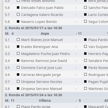
5.5
Perez Roses Antonio
-
Miro Jorda 
5.6
Delicado Falco Juan Pablo
-
Sancho Pasc
5.7
Cartagena Valero Ricardo
-
Lario Corte
5.8
Navarro Lopez Benito
-
Segui Colom
2. Ronda el 2015/01/17 a las 16:30
M.
4
Aspe
-
11
3.1
Marti Blanes Jose Manuel
-
Plaza Pardo
3.2
Erades Berenguer Ana
-
Van Duijve
3.3
Magdaleno Puche Juan Pedro
-
Herrero Pay
3.4
Ramirez Ramirez Jose David
-
Senabre Pe
3.5
Domene Corral Jose Luis
-
Perez Roses
3.6
Carreras Morgado Jorge
-
Rodriguez 
3.7
Oropesa Serrano Nicolas
-
Pagan Pujal
3.8
Oropesa Serrano Manuel
-
Martinez G
3. Ronda el 2015/01/24 a las 16:30
M.
11
Villena
-
5
Al
4.1
Plaza Pardo Jorge
-
Mascarell C