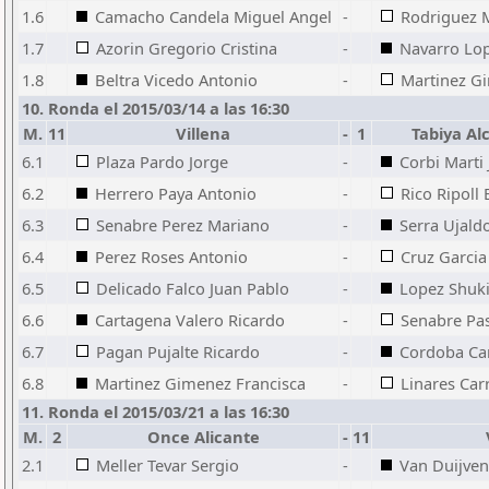
1.6
Camacho Candela Miguel Angel
-
Rodriguez 
1.7
Azorin Gregorio Cristina
-
Navarro Lop
1.8
Beltra Vicedo Antonio
-
Martinez G
10. Ronda el 2015/03/14 a las 16:30
M.
11
Villena
-
1
Tabiya Al
6.1
Plaza Pardo Jorge
-
Corbi Marti
6.2
Herrero Paya Antonio
-
Rico Ripoll 
6.3
Senabre Perez Mariano
-
Serra Ujald
6.4
Perez Roses Antonio
-
Cruz Garcia
6.5
Delicado Falco Juan Pablo
-
Lopez Shuk
6.6
Cartagena Valero Ricardo
-
Senabre Pa
6.7
Pagan Pujalte Ricardo
-
Cordoba Car
6.8
Martinez Gimenez Francisca
-
Linares Car
11. Ronda el 2015/03/21 a las 16:30
M.
2
Once Alicante
-
11
2.1
Meller Tevar Sergio
-
Van Duijve