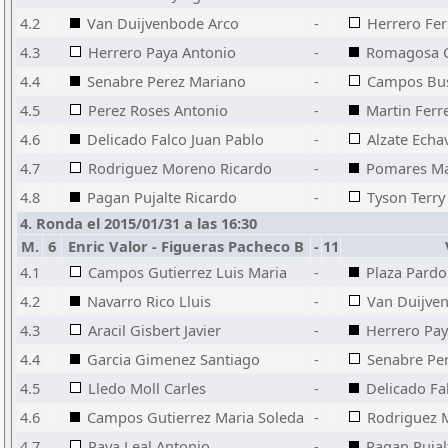
4.2
Van Duijvenbode Arco
-
Herrero Fer
4.3
Herrero Paya Antonio
-
Romagosa C
4.4
Senabre Perez Mariano
-
Campos Bus
4.5
Perez Roses Antonio
-
Martin Ferre
4.6
Delicado Falco Juan Pablo
-
Alzate Echa
4.7
Rodriguez Moreno Ricardo
-
Pomares Ma
4.8
Pagan Pujalte Ricardo
-
Tyson Terry
4. Ronda el 2015/01/31 a las 16:30
M.
6
Enric Valor - Figueras Pacheco B
-
11
4.1
Campos Gutierrez Luis Maria
-
Plaza Pardo
4.2
Navarro Rico Lluis
-
Van Duijve
4.3
Aracil Gisbert Javier
-
Herrero Pay
4.4
Garcia Gimenez Santiago
-
Senabre Pe
4.5
Lledo Moll Carles
-
Delicado Fa
4.6
Campos Gutierrez Maria Soleda
-
Rodriguez 
4.7
Paya Leal Antonio
-
Pagan Pujal