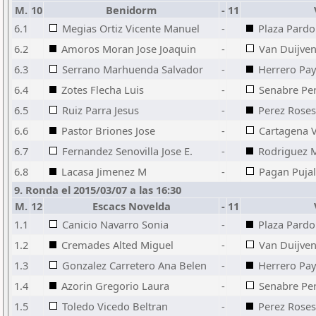
M.
10
Benidorm
-
11
6.1
Megias Ortiz Vicente Manuel
-
Plaza Pardo
6.2
Amoros Moran Jose Joaquin
-
Van Duijve
6.3
Serrano Marhuenda Salvador
-
Herrero Pay
6.4
Zotes Flecha Luis
-
Senabre Pe
6.5
Ruiz Parra Jesus
-
Perez Roses
6.6
Pastor Briones Jose
-
Cartagena V
6.7
Fernandez Senovilla Jose E.
-
Rodriguez 
6.8
Lacasa Jimenez M
-
Pagan Pujal
9. Ronda el 2015/03/07 a las 16:30
M.
12
Escacs Novelda
-
11
1.1
Canicio Navarro Sonia
-
Plaza Pardo
1.2
Cremades Alted Miguel
-
Van Duijve
1.3
Gonzalez Carretero Ana Belen
-
Herrero Pay
1.4
Azorin Gregorio Laura
-
Senabre Pe
1.5
Toledo Vicedo Beltran
-
Perez Roses