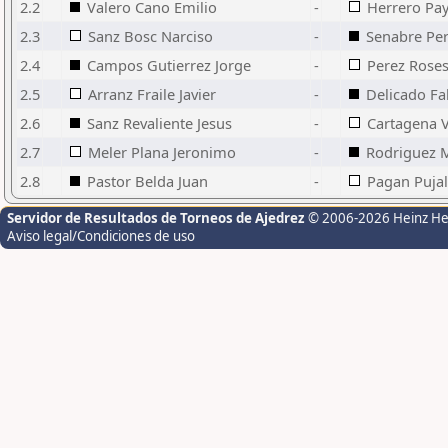
2.2
Valero Cano Emilio
-
Herrero Pa
2.3
Sanz Bosc Narciso
-
Senabre Pe
2.4
Campos Gutierrez Jorge
-
Perez Rose
2.5
Arranz Fraile Javier
-
Delicado Fa
2.6
Sanz Revaliente Jesus
-
Cartagena V
2.7
Meler Plana Jeronimo
-
Rodriguez 
2.8
Pastor Belda Juan
-
Pagan Pujal
Servidor de Resultados de Torneos de Ajedrez
© 2006-2026 Heinz H
Aviso legal/Condiciones de uso