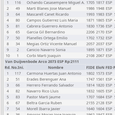
1
116
Ochando Casasempere Miguel A.
1705
1817
ESP
2
49
Marti Blanes Jose Manuel
1986
1948
ESP
3
64
Mascarell Canet Ricardo
1993
1983
ESP
4
80
Campos Gutierrez Luis Maria
1871
1865
ESP
5
81
Cabrera Guerrero Antonio
1830
1736
ESP
6
65
Garcia Gil Bernardino
2206
2170
ESP
7
50
Planelles Ortega Emilio
1702
1732
ESP
8
34
Megias Ortiz Vicente Manuel
2057
2037
ESP
9
2
Canicio Navarro Sonia
1895
1871
ESP
10
1
Corbi Marti Joaquin
2108
2067
ESP
Van Duijvenbode Arco 2073 ESP Rp:2111
Rd.
No.Ini.
Nombre
FIDE
EloN
FED
P
1
117
Carmona Huertas Juan Antonio
1802
1573
ESP
2
51
Erades Berenguer Ana
1747
1561
ESP
3
66
Herrero Ferrando Salvador
1814
1820
ESP
4
82
Navarro Rico Lluis
1832
1605
ESP
5
83
Pastor Marti Jaume
1707
1684
ESP
6
67
Beltra Garcia Ruben
2155
2128
ESP
7
54
Morell Ibarra Javier
1640
1604
ESP
8
36
Amoros Moran Jose Joaquin
1962
1947
ESP