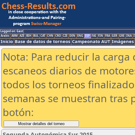
Logged on: Gast
Arabic
ARM
AZE
BIH
BUL
CAT
CHN
CRO
CZE
DEN
ENG
ESP
FAI
FIN
FRA
GER
GRE
INA
I
Inicio
Base de datos de torneos
Campeonato AUT
Imágenes
Nota: Para reducir la carga 
escaneos diarios de motor
todos los torneos finalizad
semanas se muestran tras p
botón:
Segunda Autonómica Sur 2015