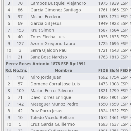
3
70
Campos Busquiel Alejandro
1975
1939
ESP
4
86
Garcia Gimenez Santiago
1761
1665
ESP
5
97
Michel Frederic
1633
1774
ESP
6
69
Garcia Gil Jesus
1949
1928
ESP
7
153
Kruit Simon
1587
1584
ESP
8
40
Zotes Flecha Luis
1835
1835
ESP
9
127
Azorin Gregorio Laura
1725
1696
ESP
10
3
Serra Ujaldon Pau
1721
1643
ESP
11
21
Sanz Bosc Narciso
1763
1813
ESP
Perez Roses Antonio 1878 ESP Rp:1991
Rd.
No.Ini.
Nombre
FIDE
EloN
FED
P
1
118
Miro Jorda Juan
1692
1754
ESP
2
57
Domene Corral Jose Luis
1473
1308
ESP
3
109
Martin Ferrer Silverio
1821
1799
ESP
6
71
Davo Torres Enrique
1936
1901
ESP
7
142
Meseguer Munoz Pedro
1550
1559
ESP
8
42
Ruiz Parra Jesus
1824
1822
ESP
9
10
Toledo Vicedo Beltran
1672
1461
ESP
10
5
Cruz Garcia Guillermo
1693
1637
ESP
11
23
Campos Gutierrez Jorge
1801
1751
ESP