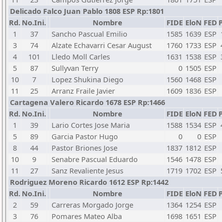
Delicado Falco Juan Pablo 1808 ESP Rp:1801
Rd.
No.Ini.
Nombre
FIDE
EloN
FED
P
1
37
Sancho Pascual Emilio
1585
1639
ESP
3
74
Alzate Echavarri Cesar August
1760
1733
ESP
4
101
Lledo Moll Carles
1631
1538
ESP
5
87
Sullyvan Terry
0
1505
ESP
10
7
Lopez Shukina Diego
1560
1468
ESP
11
25
Arranz Fraile Javier
1609
1836
ESP
Cartagena Valero Ricardo 1678 ESP Rp:1466
Rd.
No.Ini.
Nombre
FIDE
EloN
FED
P
1
39
Lario Cortes Jose Maria
1588
1534
ESP
5
89
Garcia Pastor Hugo
0
0
ESP
8
44
Pastor Briones Jose
1837
1812
ESP
10
9
Senabre Pascual Eduardo
1546
1478
ESP
11
27
Sanz Revaliente Jesus
1719
1702
ESP
Rodriguez Moreno Ricardo 1612 ESP Rp:1442
Rd.
No.Ini.
Nombre
FIDE
EloN
FED
P
2
59
Carreras Morgado Jorge
1364
1254
ESP
3
76
Pomares Mateo Alba
1698
1651
ESP