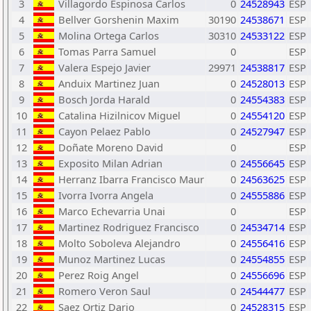
3
Villagordo Espinosa Carlos
0
24528943
ESP
4
Bellver Gorshenin Maxim
30190
24538671
ESP
5
Molina Ortega Carlos
30310
24533122
ESP
6
Tomas Parra Samuel
0
ESP
7
Valera Espejo Javier
29971
24538817
ESP
8
Anduix Martinez Juan
0
24528013
ESP
9
Bosch Jorda Harald
0
24554383
ESP
10
Catalina Hizilnicov Miguel
0
24554120
ESP
11
Cayon Pelaez Pablo
0
24527947
ESP
12
Doñate Moreno David
0
ESP
13
Exposito Milan Adrian
0
24556645
ESP
14
Herranz Ibarra Francisco Maur
0
24563625
ESP
15
Ivorra Ivorra Angela
0
24555886
ESP
16
Marco Echevarria Unai
0
ESP
17
Martinez Rodriguez Francisco
0
24534714
ESP
18
Molto Soboleva Alejandro
0
24556416
ESP
19
Munoz Martinez Lucas
0
24554855
ESP
20
Perez Roig Angel
0
24556696
ESP
21
Romero Veron Saul
0
24544477
ESP
22
Saez Ortiz Dario
0
24528315
ESP