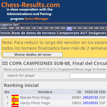
Logged on: Gast
Arabic
ARM
AZE
BIH
BUL
CAT
CHN
CRO
CZE
DEN
ENG
ESP
FAI
FIN
FRA
GER
GRE
INA
I
Inicio
Base de datos de torneos
Campeonato AUT
Imágenes
Nota: Para reducir la carga del servidor en los esc
todos los torneos finalizados hace más de 2 semanas
III COPA CAMPEONES SUB-08, Final del Circu
Última actualización29.11.2015 13:22:25, Propietario/Última carga: IA Vicen
Search for player
Ranking inicial
No.
Nombre
ID
FIDE-ID
FED
1
Macias Pino Diego
30081
24529133
ESP
2
Garijo Perez Hugo
29832
24533033
ESP