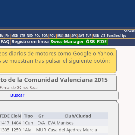
Servert
TA
JPN
MKD
LTU
NED
POL
POR
ROU
RUS
SRB
SVK
SWE
TUR
UKR
VIE
FontSize:11pt
FAQ
Registro en línea
Swiss-Manager
ÖSB
FIDE
aneos diarios de motores como Google o Yahoo,
 se muestran tras pulsar el siguiente botón:
ito de la Comunidad Valenciana 2015
te Fernando G¢mez Roca
Buscar
FIDE
EloN
Tipo
Gr
Club/Ciudad
1417
1404
1Cun
EVA
EVA Manises
1305
1259
1Ala
MUR
Casa del Ajedrez Murcia