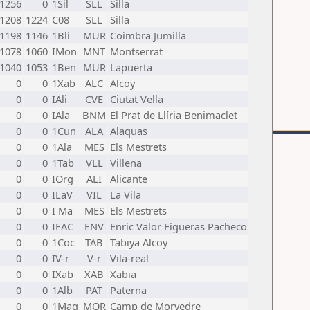
1256
0
1Sil
SLL
Silla
1208
1224
C08
SLL
Silla
1198
1146
1Bli
MUR
Coimbra Jumilla
1078
1060
IMon
MNT
Montserrat
1040
1053
1Ben
MUR
Lapuerta
0
0
1Xab
ALC
Alcoy
0
0
IAli
CVE
Ciutat Vella
0
0
IAla
BNM
El Prat de Llíria Benimaclet
0
0
1Cun
ALA
Alaquas
0
0
1Ala
MES
Els Mestrets
0
0
1Tab
VLL
Villena
0
0
IOrg
ALI
Alicante
0
0
ILaV
VIL
La Vila
0
0
I Ma
MES
Els Mestrets
0
0
IFAC
ENV
Enric Valor Figueras Pacheco
0
0
1Coc
TAB
Tabiya Alcoy
0
0
IV-r
V-r
Vila-real
0
0
IXab
XAB
Xabia
0
0
1Alb
PAT
Paterna
0
0
1Mag
MOR
Camp de Morvedre