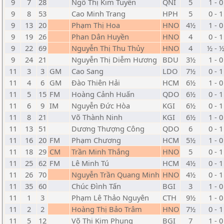
9
7
28
Ngô Thị Kim Tuyến
QNI
5
1 - 0
9
8
53
Cao Minh Trang
HPH
5
0 - 1
9
13
20
Phạm Thị Hoa
HNO
4½
1 - 0
9
19
26
Phan Dân Huyền
HNO
4
0 - 1
9
22
69
Nguyễn Thị Thu Thủy
HNO
4
½ - 
9
24
21
Nguyễn Thị Diễm Hương
BDU
3½
1 - 0
11
3
3
GM
Cao Sang
LDO
7½
0 - 1
11
4
6
GM
Đào Thiên Hải
HCM
6½
1 - 0
11
5
15
FM
Hoàng Cảnh Huấn
QDO
6½
0 - 1
11
6
9
IM
Nguyễn Đức Hòa
KGI
6½
0 - 1
11
8
21
Võ Thành Ninh
KGI
6½
1 - 0
11
13
51
Dương Thượng Công
QDO
6
0 - 1
11
16
20
FM
Phạm Chương
HCM
5½
1 - 0
11
18
29
CM
Trần Minh Thắng
HNO
5
0 - 1
11
25
62
FM
Lê Minh Tú
HCM
4½
0 - 1
11
26
70
Nguyễn Trần Quang Minh
HNO
4½
0 - 1
11
35
60
Chúc Đình Tấn
BGI
3
1 - 0
11
1
3
Phạm Lê Thảo Nguyên
CTH
9½
1 - 0
11
2
2
Hoàng Thị Bảo Trâm
HNO
7½
0 - 1
11
5
12
Võ Thị Kim Phụng
BGI
7
1 - 0