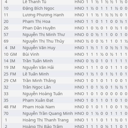
4
Lê Thanh Tú
HNO
1
1
½
1
½
½
1
½
0
10
Đặng Bích Ngọc
HNO
1
½
0
1
1
1
½
0
0
11
Lương Phương Hạnh
HNO
1
1
½
1
½
½
½
0
1
20
Phạm Thị Hoa
HNO
1
1
0
1
1
0
0
½
1
26
Phan Dân Huyền
HNO
1
0
½
0
1
0
½
1
0
57
Nguyễn Thị Minh Thư
HNO
0
0
½
1
1
0
0
1
0
69
Nguyễn Thị Thu Thủy
HNO
½
0
0
½
1
1
0
1
½
4
IM
Nguyễn Văn Huy
HNO
1
½
1
1
0
½
½
1
½
10
GM
Bùi Vinh
HNO
1
1
1
½
0
½
1
1
1
14
IM
Trần Tuấn Minh
HNO
0
½
0
1
0
1
1
1
1
19
IM
Nguyễn Văn Hải
HNO
1
1
1
0
0
1
1
1
0
25
FM
Lê Tuấn Minh
HNO
1
½
1
0
1
½
1
0
1
29
CM
Trần Minh Thắng
HNO
1
0
1
0
1
1
0
0
1
32
Trần Ngọc Lân
HNO
1
0
1
½
0
1
½
½
1
33
Nguyễn Hoàng Tuấn
HNO
1
0
1
0
0
0
0
0
0
35
Phạm Xuân Đạt
HNO
1
0
1
1
0
1
0
1
0
48
FM
Phạm Hoài Nam
HNO
0
1
0
1
1
0
0
1
½
70
Nguyễn Trần Quang Minh
HNO
0
1
½
0
0
1
1
1
0
1
Hoàng Thị Thanh Trang
HNO
1
1
1
0
1
1
½
0
1
2
Hoàng Thị Bảo Trâm
HNO
1
1
1
0
½
1
1
0
1