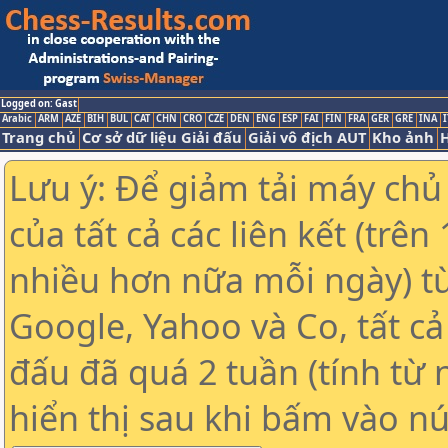
Logged on: Gast
Arabic
ARM
AZE
BIH
BUL
CAT
CHN
CRO
CZE
DEN
ENG
ESP
FAI
FIN
FRA
GER
GRE
INA
I
Trang chủ
Cơ sở dữ liệu Giải đấu
Giải vô địch AUT
Kho ảnh
H
Lưu ý: Để giảm tải máy chủ
của tất cả các liên kết (trê
nhiều hơn nữa mỗi ngày) t
Google, Yahoo và Co, tất cả 
đấu đã quá 2 tuần (tính từ 
hiển thị sau khi bấm vào nú