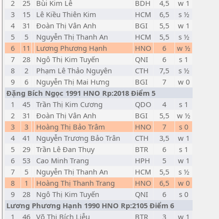
2
25
Bùi Kim Lê
BDH
4,5
w 1
3
15
Lê Kiều Thiên Kim
HCM
6,5
s ½
4
31
Đoàn Thị Vân Anh
BGI
5,5
w 1
5
5
Nguyễn Thị Thanh An
HCM
5,5
s ½
6
11
Lương Phương Hạnh
HNO
6
w ½
7
28
Ngô Thị Kim Tuyến
QNI
6
s 1
8
2
Phạm Lê Thảo Nguyên
CTH
7,5
s ½
9
6
Nguyễn Thị Mai Hưng
BGI
7
w 0
Đặng Bích Ngọc 1991 HNO Rp:2018 Điểm 5
1
45
Trần Thị Kim Cương
QDO
4
s 1
2
31
Đoàn Thị Vân Anh
BGI
5,5
w ½
3
3
Hoàng Thị Bảo Trâm
HNO
7
s 0
4
41
Nguyễn Trương Bảo Trân
CTH
3,5
w 1
5
29
Trần Lê Đan Thụy
BTR
6
s 1
6
53
Cao Minh Trang
HPH
5
w 1
7
5
Nguyễn Thị Thanh An
HCM
5,5
s ½
8
1
Hoàng Thị Thanh Trang
HNO
6,5
w 0
9
28
Ngô Thị Kim Tuyến
QNI
6
s 0
Lương Phương Hạnh 1990 HNO Rp:2105 Điểm 6
1
46
Võ Thị Bích Liễu
BTR
3
w 1