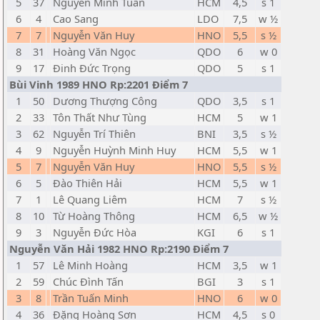
5
37
Nguyễn Minh Tuấn
HCM
4,5
s 1
6
4
Cao Sang
LDO
7,5
w ½
7
7
Nguyễn Văn Huy
HNO
5,5
s ½
8
31
Hoàng Văn Ngọc
QDO
6
w 0
9
17
Đinh Đức Trọng
QDO
5
s 1
Bùi Vinh 1989 HNO Rp:2201 Điểm 7
1
50
Dương Thượng Công
QDO
3,5
s 1
2
33
Tôn Thất Như Tùng
HCM
5
w 1
3
62
Nguyễn Trí Thiên
BNI
3,5
s ½
4
9
Nguyễn Huỳnh Minh Huy
HCM
5,5
w 1
5
7
Nguyễn Văn Huy
HNO
5,5
s ½
6
5
Đào Thiên Hải
HCM
5,5
w 1
7
1
Lê Quang Liêm
HCM
7
s ½
8
10
Từ Hoàng Thông
HCM
6,5
w ½
9
3
Nguyễn Đức Hòa
KGI
6
s 1
Nguyễn Văn Hải 1982 HNO Rp:2190 Điểm 7
1
57
Lê Minh Hoàng
HCM
3,5
w 1
2
59
Chúc Đình Tấn
BGI
3
s 1
3
8
Trần Tuấn Minh
HNO
6
w 0
4
36
Đặng Hoàng Sơn
HCM
4,5
s 0