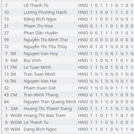
7
Lê Thanh Tú
HNO
1
0
1
1
1
0
1
0
0
10
Lương Phương Hạnh
HNO
1
1
0
0
1
1
1
0
1
13
Đặng Bích Ngọc
HNO
1
1
0
0
1
0
½
0
1
21
Phạm Thị Hoa
HNO
0
1
1
1
0
1
0
0
0
27
Phan Dân Huyền
HNO
0
0
1
1
1
0
1
0
1
59
Nguyễn Thị Minh Thư
HNO
0
0
0
0
0
0
0
0
0
72
Nguyễn Thị Thu Thủy
HNO
0
1
0
1
½
0
0
0
1
7
IM
Nguyen Van Huy
HNO
1
½
1
½
½
1
½
1
½
9
GM
Bui Vinh
HNO
1
1
0
½
1
1
0
1
0
11
FM
Le Tuan Minh
HNO
1
1
½
0
1
0
0
1
1
13
IM
Tran Tuan Minh
HNO
1
½
1
½
½
0
1
½
0
16
IM
Nguyen Van Hai
HNO
½
½
1
½
½
½
½
1
0
32
Pham Xuan Dat
HNO
1
½
0
½
0
1
1
1
0
43
CM
Tran Minh Thang
HNO
0
1
1
½
0
1
0
0
½
64
Nguyen Tran Quang Minh
HNO
½
½
1
½
0
½
0
0
0
1
GM
Hoang Thi Thanh Trang
HNO
1
1
1
1
1
½
1
½
½
3
WGM
Hoang Thi Bao Tram
HNO
1
1
0
1
1
1
0
1
0
6
WGM
Le Thanh Tu
HNO
1
1
1
0
½
1
0
0
1
10
WIM
Dang Bich Ngoc
HNO
1
1
0
1
0
½
1
1
½