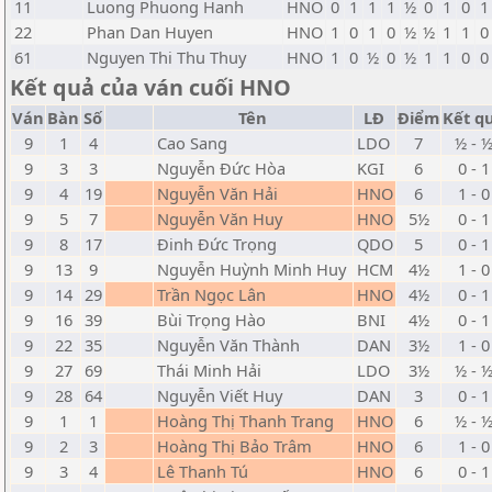
11
Luong Phuong Hanh
HNO
0
1
1
1
½
0
1
0
1
22
Phan Dan Huyen
HNO
1
0
1
0
½
½
1
1
0
61
Nguyen Thi Thu Thuy
HNO
1
0
½
0
½
1
1
0
0
Kết quả của ván cuối HNO
Ván
Bàn
Số
Tên
LĐ
Điểm
Kết q
9
1
4
Cao Sang
LDO
7
½ - 
9
3
3
Nguyễn Đức Hòa
KGI
6
0 - 1
9
4
19
Nguyễn Văn Hải
HNO
6
1 - 0
9
5
7
Nguyễn Văn Huy
HNO
5½
0 - 1
9
8
17
Đinh Đức Trọng
QDO
5
0 - 1
9
13
9
Nguyễn Huỳnh Minh Huy
HCM
4½
1 - 0
9
14
29
Trần Ngọc Lân
HNO
4½
0 - 1
9
16
39
Bùi Trọng Hào
BNI
4½
0 - 1
9
22
35
Nguyễn Văn Thành
DAN
3½
1 - 0
9
27
69
Thái Minh Hải
LDO
3½
½ - 
9
28
64
Nguyễn Viết Huy
DAN
3
0 - 1
9
1
1
Hoàng Thị Thanh Trang
HNO
6
½ - 
9
2
3
Hoàng Thị Bảo Trâm
HNO
6
1 - 0
9
3
4
Lê Thanh Tú
HNO
6
0 - 1