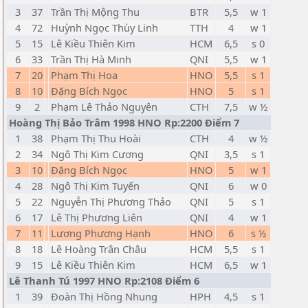
3
37
Trần Thị Mộng Thu
BTR
5,5
w 1
4
72
Huỳnh Ngọc Thùy Linh
TTH
4
w 1
5
15
Lê Kiều Thiên Kim
HCM
6,5
s 0
6
33
Trần Thị Hà Minh
QNI
5,5
w 1
7
20
Phạm Thị Hoa
HNO
5,5
s 1
8
10
Đặng Bích Ngọc
HNO
5
s 1
9
2
Phạm Lê Thảo Nguyên
CTH
7,5
w ½
Hoàng Thị Bảo Trâm 1998 HNO Rp:2200 Điểm 7
1
38
Phạm Thị Thu Hoài
CTH
4
w ½
2
34
Ngô Thị Kim Cương
QNI
3,5
s 1
3
10
Đặng Bích Ngọc
HNO
5
w 1
4
28
Ngô Thị Kim Tuyến
QNI
6
w 0
5
22
Nguyễn Thị Phương Thảo
QNI
5
s 1
6
17
Lê Thị Phương Liên
QNI
4
w 1
7
11
Lương Phương Hạnh
HNO
6
s ½
8
18
Lê Hoàng Trân Châu
HCM
5,5
s 1
9
15
Lê Kiều Thiên Kim
HCM
6,5
w 1
Lê Thanh Tú 1997 HNO Rp:2108 Điểm 6
1
39
Đoàn Thị Hồng Nhung
HPH
4,5
s 1