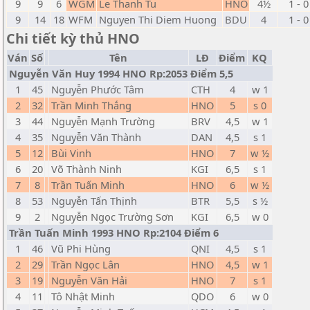
9
9
6
WGM
Le Thanh Tu
HNO
4½
1 - 0
9
14
18
WFM
Nguyen Thi Diem Huong
BDU
4
1 - 0
Chi tiết kỳ thủ HNO
Ván
Số
Tên
LĐ
Điểm
KQ
Nguyễn Văn Huy 1994 HNO Rp:2053 Điểm 5,5
1
45
Nguyễn Phước Tâm
CTH
4
w 1
2
32
Trần Minh Thắng
HNO
5
s 0
3
44
Nguyễn Mạnh Trường
BRV
4,5
w 1
4
35
Nguyễn Văn Thành
DAN
4,5
s 1
5
12
Bùi Vinh
HNO
7
w ½
6
20
Võ Thành Ninh
KGI
6,5
s 1
7
8
Trần Tuấn Minh
HNO
6
w ½
8
53
Nguyễn Tấn Thịnh
BTR
5,5
s ½
9
2
Nguyễn Ngọc Trường Sơn
KGI
6,5
w 0
Trần Tuấn Minh 1993 HNO Rp:2104 Điểm 6
1
46
Vũ Phi Hùng
QNI
4,5
s 1
2
29
Trần Ngọc Lân
HNO
4,5
w 1
3
19
Nguyễn Văn Hải
HNO
7
s 1
4
11
Tô Nhật Minh
QDO
6
w 0