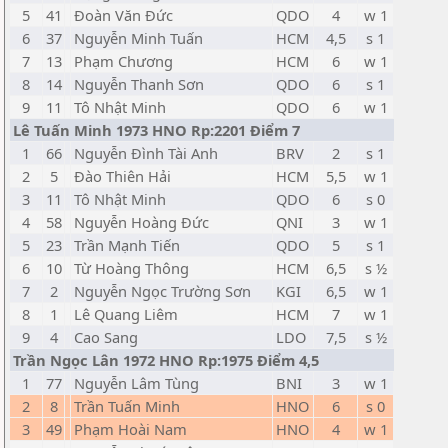
5
41
Đoàn Văn Đức
QDO
4
w 1
6
37
Nguyễn Minh Tuấn
HCM
4,5
s 1
7
13
Phạm Chương
HCM
6
w 1
8
14
Nguyễn Thanh Sơn
QDO
6
s 1
9
11
Tô Nhật Minh
QDO
6
w 1
Lê Tuấn Minh 1973 HNO Rp:2201 Điểm 7
1
66
Nguyễn Đình Tài Anh
BRV
2
s 1
2
5
Đào Thiên Hải
HCM
5,5
w 1
3
11
Tô Nhật Minh
QDO
6
s 0
4
58
Nguyễn Hoàng Đức
QNI
3
w 1
5
23
Trần Mạnh Tiến
QDO
5
s 1
6
10
Từ Hoàng Thông
HCM
6,5
s ½
7
2
Nguyễn Ngọc Trường Sơn
KGI
6,5
w 1
8
1
Lê Quang Liêm
HCM
7
w 1
9
4
Cao Sang
LDO
7,5
s ½
Trần Ngọc Lân 1972 HNO Rp:1975 Điểm 4,5
1
77
Nguyễn Lâm Tùng
BNI
3
w 1
2
8
Trần Tuấn Minh
HNO
6
s 0
3
49
Phạm Hoài Nam
HNO
4
w 1