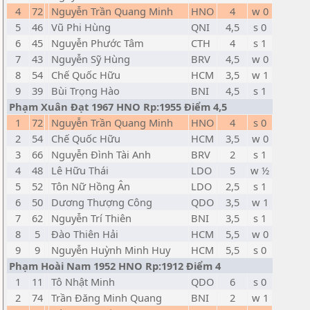
4
72
Nguyễn Trần Quang Minh
HNO
4
w 0
5
46
Vũ Phi Hùng
QNI
4,5
s 0
6
45
Nguyễn Phước Tâm
CTH
4
s 1
7
43
Nguyễn Sỹ Hùng
BRV
4,5
w 0
8
54
Chế Quốc Hữu
HCM
3,5
w 1
9
39
Bùi Trọng Hào
BNI
4,5
s 1
Phạm Xuân Đạt 1967 HNO Rp:1955 Điểm 4,5
1
72
Nguyễn Trần Quang Minh
HNO
4
s 0
2
54
Chế Quốc Hữu
HCM
3,5
w 0
3
66
Nguyễn Đình Tài Anh
BRV
2
s 1
4
48
Lê Hữu Thái
LDO
5
w ½
5
52
Tôn Nữ Hồng Ân
LDO
2,5
s 1
6
50
Dương Thượng Công
QDO
3,5
w 1
7
62
Nguyễn Trí Thiên
BNI
3,5
s 1
8
5
Đào Thiên Hải
HCM
5,5
w 0
9
9
Nguyễn Huỳnh Minh Huy
HCM
5,5
s 0
Phạm Hoài Nam 1952 HNO Rp:1912 Điểm 4
1
11
Tô Nhật Minh
QDO
6
s 0
2
74
Trần Đăng Minh Quang
BNI
2
w 1