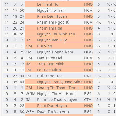
11
7
7
Lê Thanh Tú
HNO
6
½ - 
11
17
50
Nguyễn Tố Trân
HCM
5
1 - 0
11
18
27
Phan Dân Huyền
HNO
5
1 - 0
11
23
24
Phạm Thị Ngọc Tú
HCM
4½
1 - 0
11
26
21
Phạm Thị Hoa
HNO
4
1 - 0
11
38
59
Nguyễn Thị Minh Thư
HNO
0
0
9
2
7
IM
Nguyen Van Huy
HNO
6
½ - 
9
3
9
GM
Bui Vinh
HNO
5½
0 - 1
9
4
25
CM
Nguyen Hoang Nam
QDO
5½
1 - 0
9
6
4
GM
Dao Thien Hai
HCM
5
1 - 0
9
7
13
IM
Tran Tuan Minh
HNO
5
0 - 1
9
10
11
FM
Le Tuan Minh
HNO
4½
1 - 0
9
23
34
FM
Bui Trong Hao
BNI
3½
½ - 
9
35
64
Nguyen Tran Quang Minh
HNO
3
0
9
1
1
GM
Hoang Thi Thanh Trang
HNO
7
½ - 
9
3
7
WGM
Nguyen Thi Mai Hung
BGI
6
1 - 0
9
4
2
IM
Pham Le Thao Nguyen
CTH
5½
½ - 
9
7
22
Phan Dan Huyen
HNO
5
0 - 1
9
8
30
WFM
Doan Thi Van Anh
BGI
5
0 - 1