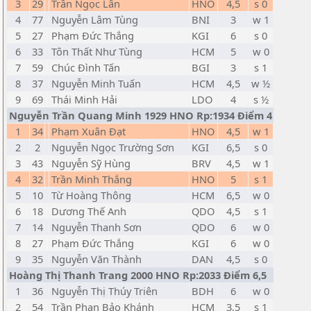
3
29
Trần Ngọc Lân
HNO
4,5
s 0
4
77
Nguyễn Lâm Tùng
BNI
3
w 1
5
27
Phạm Đức Thắng
KGI
6
s 0
6
33
Tôn Thất Như Tùng
HCM
5
w 0
7
59
Chúc Đình Tấn
BGI
3
s 1
8
37
Nguyễn Minh Tuấn
HCM
4,5
w ½
9
69
Thái Minh Hải
LDO
4
s ½
Nguyễn Trần Quang Minh 1929 HNO Rp:1934 Điểm 4
1
34
Phạm Xuân Đạt
HNO
4,5
w 1
2
2
Nguyễn Ngọc Trường Sơn
KGI
6,5
s 0
3
43
Nguyễn Sỹ Hùng
BRV
4,5
w 1
4
32
Trần Minh Thắng
HNO
5
s 1
5
10
Từ Hoàng Thông
HCM
6,5
w 0
6
18
Dương Thế Anh
QDO
4,5
s 1
7
14
Nguyễn Thanh Sơn
QDO
6
w 0
8
27
Phạm Đức Thắng
KGI
6
w 0
9
35
Nguyễn Văn Thành
DAN
4,5
s 0
Hoàng Thị Thanh Trang 2000 HNO Rp:2033 Điểm 6,5
1
36
Nguyễn Thị Thúy Triên
BDH
6
w 0
2
54
Trần Phan Bảo Khánh
HCM
3,5
s 1