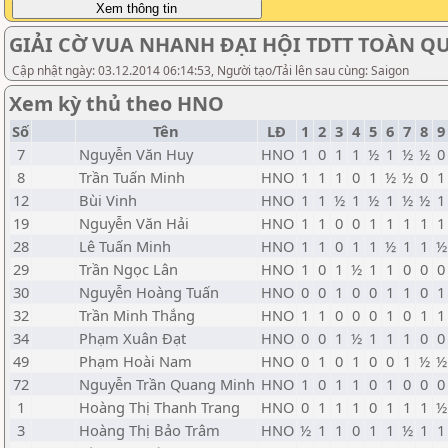
GIẢI CỜ VUA NHANH ĐẠI HỘI TDTT TOÀN QUỐ
Cập nhật ngày: 03.12.2014 06:14:53, Người tạo/Tải lên sau cùng: Saigon
Xem kỳ thủ theo HNO
Số
Tên
LĐ
1
2
3
4
5
6
7
8
9
7
Nguyễn Văn Huy
HNO
1
0
1
1
½
1
½
½
0
8
Trần Tuấn Minh
HNO
1
1
1
0
1
½
½
0
1
12
Bùi Vinh
HNO
1
1
½
1
½
1
½
½
1
19
Nguyễn Văn Hải
HNO
1
1
0
0
1
1
1
1
1
28
Lê Tuấn Minh
HNO
1
1
0
1
1
½
1
1
½
29
Trần Ngọc Lân
HNO
1
0
1
½
1
1
0
0
0
30
Nguyễn Hoàng Tuấn
HNO
0
0
1
0
0
1
1
0
1
32
Trần Minh Thắng
HNO
1
1
0
0
0
1
0
1
1
34
Phạm Xuân Đạt
HNO
0
0
1
½
1
1
1
0
0
49
Phạm Hoài Nam
HNO
0
1
0
1
0
0
1
½
½
72
Nguyễn Trần Quang Minh
HNO
1
0
1
1
0
1
0
0
0
1
Hoàng Thị Thanh Trang
HNO
0
1
1
1
0
1
1
1
½
3
Hoàng Thị Bảo Trâm
HNO
½
1
1
0
1
1
½
1
1