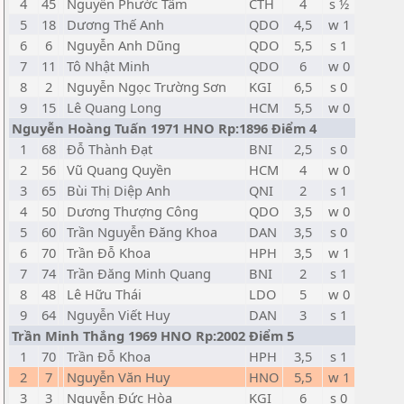
4
45
Nguyễn Phước Tâm
CTH
4
s ½
5
18
Dương Thế Anh
QDO
4,5
w 1
6
6
Nguyễn Anh Dũng
QDO
5,5
s 1
7
11
Tô Nhật Minh
QDO
6
w 0
8
2
Nguyễn Ngọc Trường Sơn
KGI
6,5
s 0
9
15
Lê Quang Long
HCM
5,5
w 0
Nguyễn Hoàng Tuấn 1971 HNO Rp:1896 Điểm 4
1
68
Đỗ Thành Đạt
BNI
2,5
s 0
2
56
Vũ Quang Quyền
HCM
4
w 0
3
65
Bùi Thị Diệp Anh
QNI
2
s 1
4
50
Dương Thượng Công
QDO
3,5
w 0
5
60
Trần Nguyễn Đăng Khoa
DAN
3,5
s 0
6
70
Trần Đỗ Khoa
HPH
3,5
w 1
7
74
Trần Đăng Minh Quang
BNI
2
s 1
8
48
Lê Hữu Thái
LDO
5
w 0
9
64
Nguyễn Viết Huy
DAN
3
s 1
Trần Minh Thắng 1969 HNO Rp:2002 Điểm 5
1
70
Trần Đỗ Khoa
HPH
3,5
s 1
2
7
Nguyễn Văn Huy
HNO
5,5
w 1
3
3
Nguyễn Đức Hòa
KGI
6
s 0