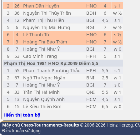
2
26
Phan Dân Huyền
HNO
4
s 1
3
36
Nguyễn Thị Thúy Triên
BDH
6
w ½
4
12
Phạm Thị Thu Hiền
BGI
4,5
s 1
5
6
Nguyễn Thị Mai Hưng
BGI
7
w ½
6
4
Lê Thanh Tú
HNO
6
s ½
7
3
Hoàng Thị Bảo Trâm
HNO
7
w ½
8
7
Hoàng Thị Như Ý
BGI
7
w 0
9
53
Cao Minh Trang
HPH
5
s 1
Phạm Thị Hoa 1981 HNO Rp:2049 Điểm 5,5
1
55
Phạm Thanh Phương Thảo
HPH
5,5
s 1
2
67
Ngô Thị Ngọc Ngân
BNI
2,5
w 1
3
7
Hoàng Thị Như Ý
BGI
7
s 0
4
33
Trần Thị Hà Minh
QNI
5,5
w 1
5
13
Nguyễn Quỳnh Anh
HCM
4,5
s 1
6
15
Lê Kiều Thiên Kim
HCM
6,5
w 0
Hiển thị toàn bộ
Máy chủ Chess-Tournaments-Results
© 2006-2026 Heinz Herzog
, C
Điều khoản sử dụng