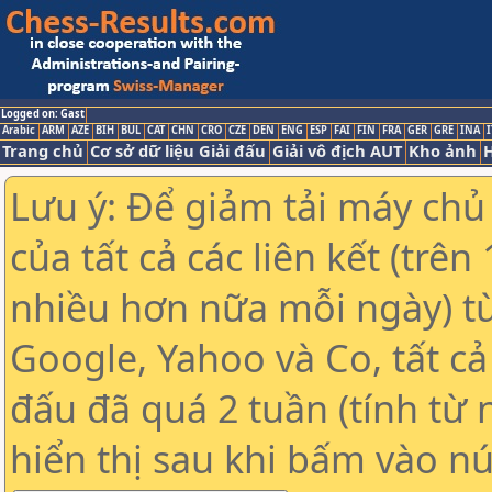
Logged on: Gast
Arabic
ARM
AZE
BIH
BUL
CAT
CHN
CRO
CZE
DEN
ENG
ESP
FAI
FIN
FRA
GER
GRE
INA
I
Trang chủ
Cơ sở dữ liệu Giải đấu
Giải vô địch AUT
Kho ảnh
H
Lưu ý: Để giảm tải máy chủ
của tất cả các liên kết (trê
nhiều hơn nữa mỗi ngày) t
Google, Yahoo và Co, tất cả 
đấu đã quá 2 tuần (tính từ 
hiển thị sau khi bấm vào nú