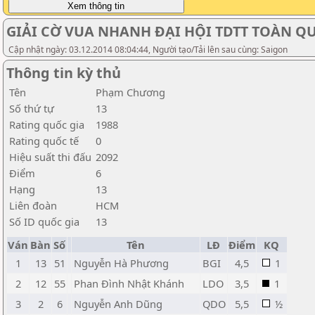
GIẢI CỜ VUA NHANH ĐẠI HỘI TDTT TOÀN QUỐ
Cập nhật ngày: 03.12.2014 08:04:44, Người tạo/Tải lên sau cùng: Saigon
Thông tin kỳ thủ
Tên
Phạm Chương
Số thứ tự
13
Rating quốc gia
1988
Rating quốc tế
0
Hiệu suất thi đấu
2092
Điểm
6
Hạng
13
Liên đoàn
HCM
Số ID quốc gia
13
Ván
Bàn
Số
Tên
LĐ
Điểm
KQ
1
13
51
Nguyễn Hà Phương
BGI
4,5
1
2
12
55
Phan Đình Nhật Khánh
LDO
3,5
1
3
2
6
Nguyễn Anh Dũng
QDO
5,5
½