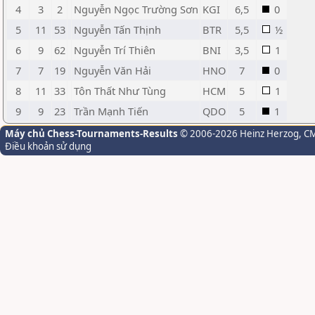
4
3
2
Nguyễn Ngọc Trường Sơn
KGI
6,5
0
5
11
53
Nguyễn Tấn Thịnh
BTR
5,5
½
6
9
62
Nguyễn Trí Thiên
BNI
3,5
1
7
7
19
Nguyễn Văn Hải
HNO
7
0
8
11
33
Tôn Thất Như Tùng
HCM
5
1
9
9
23
Trần Mạnh Tiến
QDO
5
1
Máy chủ Chess-Tournaments-Results
© 2006-2026 Heinz Herzog
, C
Điều khoản sử dụng