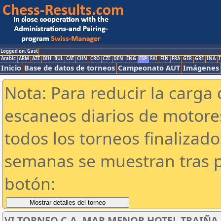
Logged on: Gast
Arabic
ARM
AZE
BIH
BUL
CAT
CHN
CRO
CZE
DEN
ENG
ESP
FAI
FIN
FRA
GER
GRE
INA
I
Inicio
Base de datos de torneos
Campeonato AUT
Imágenes
Nota: Para reducir la carga 
escaneos diarios de motor
todos los torneos finalizad
semanas se muestran tras p
botón:
VI TORNEO C.A. MAR MENOR HOTEL TRAIÑA SU