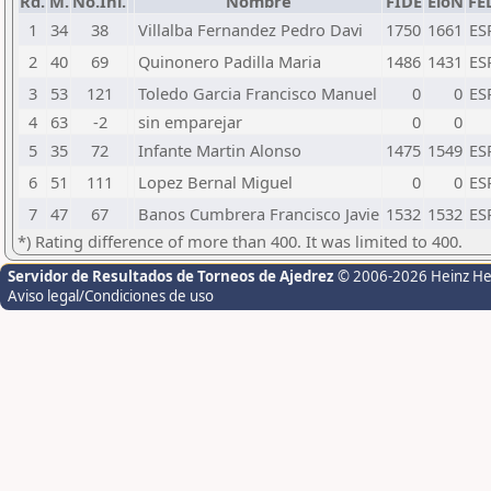
Rd.
M.
No.Ini.
Nombre
FIDE
EloN
FE
1
34
38
Villalba Fernandez Pedro Davi
1750
1661
ES
2
40
69
Quinonero Padilla Maria
1486
1431
ES
3
53
121
Toledo Garcia Francisco Manuel
0
0
ES
4
63
-2
sin emparejar
0
0
5
35
72
Infante Martin Alonso
1475
1549
ES
6
51
111
Lopez Bernal Miguel
0
0
ES
7
47
67
Banos Cumbrera Francisco Javie
1532
1532
ES
*) Rating difference of more than 400. It was limited to 400.
Servidor de Resultados de Torneos de Ajedrez
© 2006-2026 Heinz H
Aviso legal/Condiciones de uso