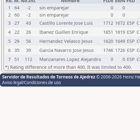
Rd.
M.
No.Ini.
Nombre
FIDE
EloN
FED
1
64
-2
sin emparejar
0
0
2
60
-2
sin emparejar
0
0
3
27
43
Castillo Lorente Jose Luis
1712
1672
ESP
C
4
22
26
Ibanez Guillen Enrique
1851
1819
ESP
C
5
29
56
Hernandez Velasco Jesus
1620
1649
ESP
C
6
35
39
Garcia Navarro Jose Jesus
1746
1726
ESP
C
7
51
112
Manzanares Lopez Alejandro
0
0
ESP
C
*) Rating difference of more than 400. It was limited to 400.
Servidor de Resultados de Torneos de Ajedrez
© 2006-2026 Heinz H
Aviso legal/Condiciones de uso