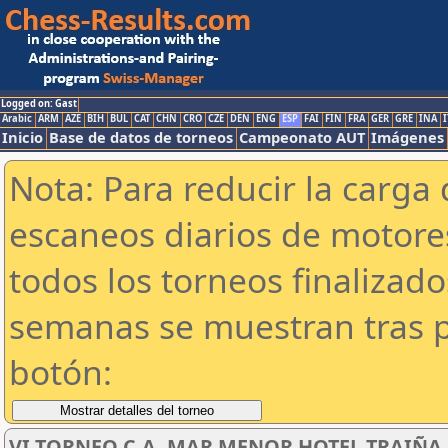
Logged on: Gast
Arabic
ARM
AZE
BIH
BUL
CAT
CHN
CRO
CZE
DEN
ENG
ESP
FAI
FIN
FRA
GER
GRE
INA
I
Inicio
Base de datos de torneos
Campeonato AUT
Imágenes
Nota: Para reducir la carga 
escaneos diarios de motor
todos los torneos finalizad
semanas se muestran tras p
botón:
VI TORNEO C.A. MAR MENOR HOTEL TRAIÑA SU