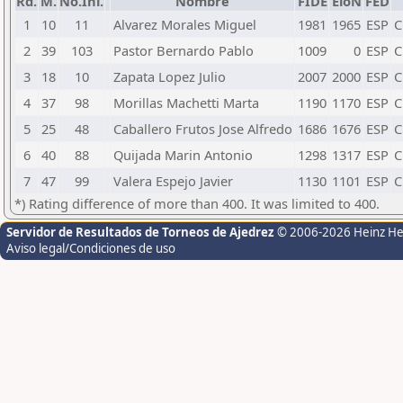
Rd.
M.
No.Ini.
Nombre
FIDE
EloN
FED
1
10
11
Alvarez Morales Miguel
1981
1965
ESP
C
2
39
103
Pastor Bernardo Pablo
1009
0
ESP
C
3
18
10
Zapata Lopez Julio
2007
2000
ESP
C
4
37
98
Morillas Machetti Marta
1190
1170
ESP
C
5
25
48
Caballero Frutos Jose Alfredo
1686
1676
ESP
C
6
40
88
Quijada Marin Antonio
1298
1317
ESP
C
7
47
99
Valera Espejo Javier
1130
1101
ESP
C
*) Rating difference of more than 400. It was limited to 400.
Servidor de Resultados de Torneos de Ajedrez
© 2006-2026 Heinz H
Aviso legal/Condiciones de uso