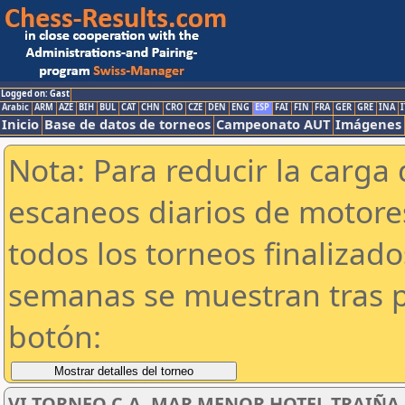
Logged on: Gast
Arabic
ARM
AZE
BIH
BUL
CAT
CHN
CRO
CZE
DEN
ENG
ESP
FAI
FIN
FRA
GER
GRE
INA
I
Inicio
Base de datos de torneos
Campeonato AUT
Imágenes
Nota: Para reducir la carga 
escaneos diarios de motor
todos los torneos finalizad
semanas se muestran tras p
botón:
VI TORNEO C.A. MAR MENOR HOTEL TRAIÑA SU