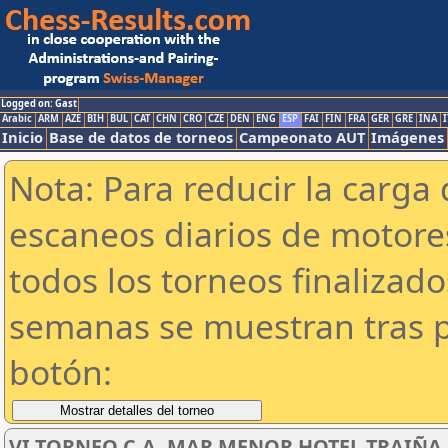
Logged on: Gast
Arabic
ARM
AZE
BIH
BUL
CAT
CHN
CRO
CZE
DEN
ENG
ESP
FAI
FIN
FRA
GER
GRE
INA
I
Inicio
Base de datos de torneos
Campeonato AUT
Imágenes
Nota: Para reducir la carga 
escaneos diarios de motor
todos los torneos finalizad
semanas se muestran tras p
botón:
VI TORNEO C.A. MAR MENOR HOTEL TRAIÑA SU