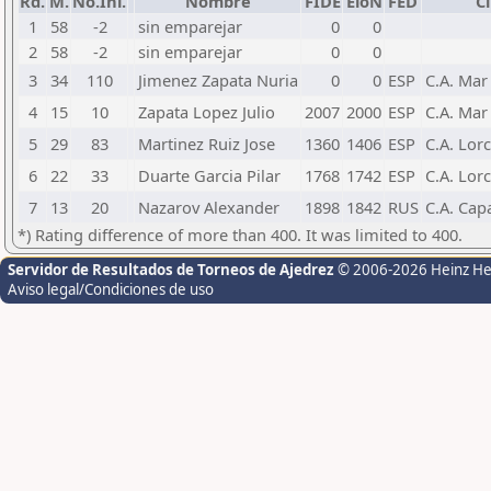
Rd.
M.
No.Ini.
Nombre
FIDE
EloN
FED
C
1
58
-2
sin emparejar
0
0
2
58
-2
sin emparejar
0
0
3
34
110
Jimenez Zapata Nuria
0
0
ESP
C.A. Ma
4
15
10
Zapata Lopez Julio
2007
2000
ESP
C.A. Ma
5
29
83
Martinez Ruiz Jose
1360
1406
ESP
C.A. Lor
6
22
33
Duarte Garcia Pilar
1768
1742
ESP
C.A. Lor
7
13
20
Nazarov Alexander
1898
1842
RUS
C.A. Cap
*) Rating difference of more than 400. It was limited to 400.
Servidor de Resultados de Torneos de Ajedrez
© 2006-2026 Heinz H
Aviso legal/Condiciones de uso