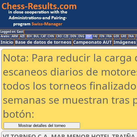
Logged on: Gast
Arabic
ARM
AZE
BIH
BUL
CAT
CHN
CRO
CZE
DEN
ENG
ESP
FAI
FIN
FRA
GER
GRE
INA
I
Inicio
Base de datos de torneos
Campeonato AUT
Imágenes
Nota: Para reducir la carga 
escaneos diarios de motor
todos los torneos finalizad
semanas se muestran tras p
botón:
VI TORNEO C.A. MAR MENOR HOTEL TRAIÑA SU