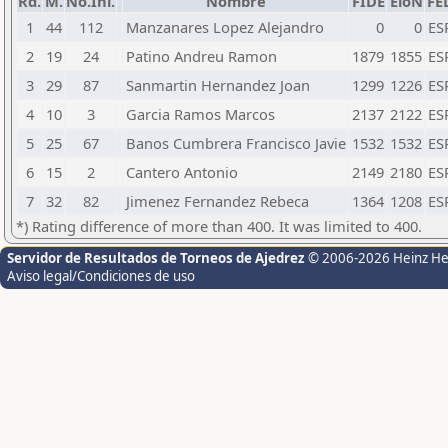
Rd.
M.
No.Ini.
Nombre
FIDE
EloN
FE
1
44
112
Manzanares Lopez Alejandro
0
0
ES
2
19
24
Patino Andreu Ramon
1879
1855
ES
3
29
87
Sanmartin Hernandez Joan
1299
1226
ES
4
10
3
Garcia Ramos Marcos
2137
2122
ES
5
25
67
Banos Cumbrera Francisco Javie
1532
1532
ES
6
15
2
Cantero Antonio
2149
2180
ES
7
32
82
Jimenez Fernandez Rebeca
1364
1208
ES
*) Rating difference of more than 400. It was limited to 400.
Servidor de Resultados de Torneos de Ajedrez
© 2006-2026 Heinz H
Aviso legal/Condiciones de uso