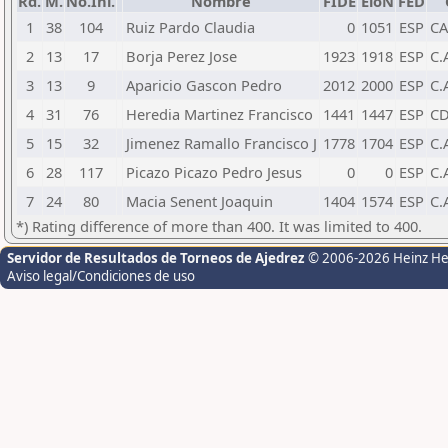
Rd.
M.
No.Ini.
Nombre
FIDE
EloN
FED
1
38
104
Ruiz Pardo Claudia
0
1051
ESP
CA
2
13
17
Borja Perez Jose
1923
1918
ESP
C.
3
13
9
Aparicio Gascon Pedro
2012
2000
ESP
C.
4
31
76
Heredia Martinez Francisco
1441
1447
ESP
CD
5
15
32
Jimenez Ramallo Francisco J
1778
1704
ESP
C.
6
28
117
Picazo Picazo Pedro Jesus
0
0
ESP
C.
7
24
80
Macia Senent Joaquin
1404
1574
ESP
C.
*) Rating difference of more than 400. It was limited to 400.
Servidor de Resultados de Torneos de Ajedrez
© 2006-2026 Heinz H
Aviso legal/Condiciones de uso