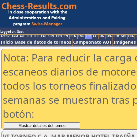
Logged on: Gast
Arabic
ARM
AZE
BIH
BUL
CAT
CHN
CRO
CZE
DEN
ENG
ESP
FAI
FIN
FRA
GER
GRE
INA
I
Inicio
Base de datos de torneos
Campeonato AUT
Imágenes
Nota: Para reducir la carga 
escaneos diarios de motor
todos los torneos finalizad
semanas se muestran tras p
botón:
VI TORNEO C.A. MAR MENOR HOTEL TRAIÑA SU