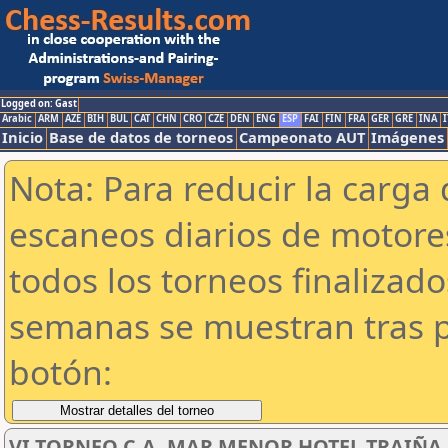
Logged on: Gast
Arabic
ARM
AZE
BIH
BUL
CAT
CHN
CRO
CZE
DEN
ENG
ESP
FAI
FIN
FRA
GER
GRE
INA
I
Inicio
Base de datos de torneos
Campeonato AUT
Imágenes
Nota: Para reducir la carga 
escaneos diarios de motor
todos los torneos finalizad
semanas se muestran tras p
botón:
VI TORNEO C.A. MAR MENOR HOTEL TRAIÑA SU