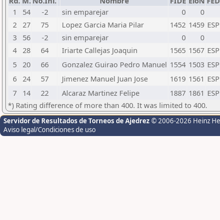
Rd.
M.
No.Ini.
Nombre
FIDE
EloN
FED
1
54
-2
sin emparejar
0
0
2
27
75
Lopez Garcia Maria Pilar
1452
1459
ESP
3
56
-2
sin emparejar
0
0
4
28
64
Iriarte Callejas Joaquin
1565
1567
ESP
5
20
66
Gonzalez Guirao Pedro Manuel
1554
1503
ESP
6
24
57
Jimenez Manuel Juan Jose
1619
1561
ESP
7
14
22
Alcaraz Martinez Felipe
1887
1861
ESP
*) Rating difference of more than 400. It was limited to 400.
Servidor de Resultados de Torneos de Ajedrez
© 2006-2026 Heinz H
Aviso legal/Condiciones de uso