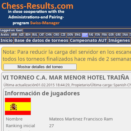
Logged on: Gast
Arabic
ARM
AZE
BIH
BUL
CAT
CHN
CRO
CZE
DEN
ENG
ESP
FAI
FIN
FRA
GER
GRE
INA
I
Inicio
Base de datos de torneos
Campeonato AUT
Imágenes
Nota: Para reducir la carga del servidor en los esc
todos los torneos finalizados hace más de 2 semanas
VI TORNEO C.A. MAR MENOR HOTEL TRAIÑA SU
Última actualización01.02.2015 18:44:29, Propietario/Última carga: Spanish C
Información de jugadores
Nombre
Mateos Martinez Francisco Ram
Ranking inicial
27