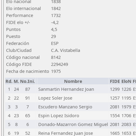
Elo nacional
1838
Elo internacional
1842
Performance
1732
FIDE elo +/-
-4,2
Puntos
4,5
Puesto
29
Federación
ESP
Club/Ciudad
C.A. Vistabella
Código nacional
8142
Código FIDE
2294249
Fecha de nacimiento
1975
Rd.
M.
No.Ini.
Nombre
FIDE
EloN
F
1
24
87
Sanmartin Hernandez Joan
1299
1226
E
2
22
91
Lopez Soler Jose
1257
1195
E
3
3
7
Escudero Manzano Sergio
2081
1979
E
4
23
65
Espin Lopez Isidoro
1554
1706
E
5
8
6
Donado-Mazarron Gomez Miguel
2081
2083
E
6
19
52
Reina Fernandez Juan Jose
1665
1653
E