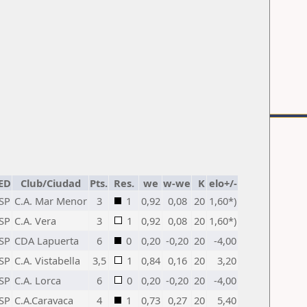
ED
Club/Ciudad
Pts.
Res.
we
w-we
K
elo+/-
SP
C.A. Mar Menor
3
1
0,92
0,08
20
1,60*)
SP
C.A. Vera
3
1
0,92
0,08
20
1,60*)
SP
CDA Lapuerta
6
0
0,20
-0,20
20
-4,00
SP
C.A. Vistabella
3,5
1
0,84
0,16
20
3,20
SP
C.A. Lorca
6
0
0,20
-0,20
20
-4,00
SP
C.A.Caravaca
4
1
0,73
0,27
20
5,40