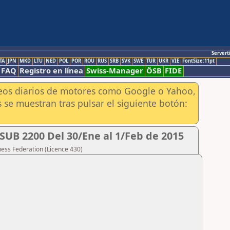
Servert
TA
JPN
MKD
LTU
NED
POL
POR
ROU
RUS
SRB
SVK
SWE
TUR
UKR
VIE
FontSize:11pt
FAQ
Registro en línea
Swiss-Manager
ÖSB
FIDE
aneos diarios de motores como Google o Yahoo,
 se muestran tras pulsar el siguiente botón:
B 2200 Del 30/Ene al 1/Feb de 2015
hess Federation (Licence 430)