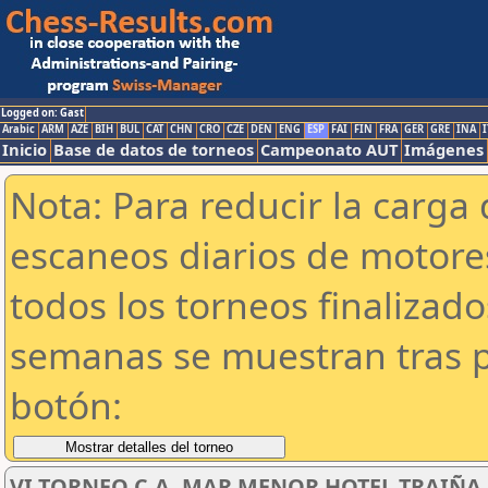
Logged on: Gast
Arabic
ARM
AZE
BIH
BUL
CAT
CHN
CRO
CZE
DEN
ENG
ESP
FAI
FIN
FRA
GER
GRE
INA
I
Inicio
Base de datos de torneos
Campeonato AUT
Imágenes
Nota: Para reducir la carga 
escaneos diarios de motor
todos los torneos finalizad
semanas se muestran tras p
botón:
VI TORNEO C.A. MAR MENOR HOTEL TRAIÑA SU