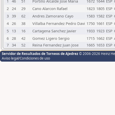
1
46
51
Portillo Alcalde Jose Maria
1672
1644
ESP
2
24
29
Cano Alarcon Rafael
1823
1805
ESP
3
39
62
Andres Zamorano Cayo
1583
1582
ESP
4
26
38
Villalba Fernandez Pedro Davi
1750
1661
ESP
5
13
16
Cartagena Sanchez Javier
1933
1923
ESP
6
28
42
Gomez Ligero Sergio
1715
1662
ESP
7
34
52
Reina Fernandez Juan Jose
1665
1653
ESP
Servidor de Resultados de Torneos de Ajedrez
© 2006-2026 Heinz H
Aviso legal/Condiciones de uso