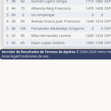
1
38
42
Gomez Ligero Sergio
1715
1662
ESP
2
44
73
Alberola Reig Francisco
1470
1428
ESP
3
69
-2
sin emparejar
0
0
4
50
93
Arenas Gracia Juan Francisco
1244
1214
ESP
5
46
108
Fernandez Albaladejo Gregorio
0
0
ESP
6
53
95
Mila Hernandez Lorena
1205
1224
ESP
7
40
65
Espin Lopez Isidoro
1554
1706
ESP
Servidor de Resultados de Torneos de Ajedrez
© 2006-2026 Heinz H
Aviso legal/Condiciones de uso