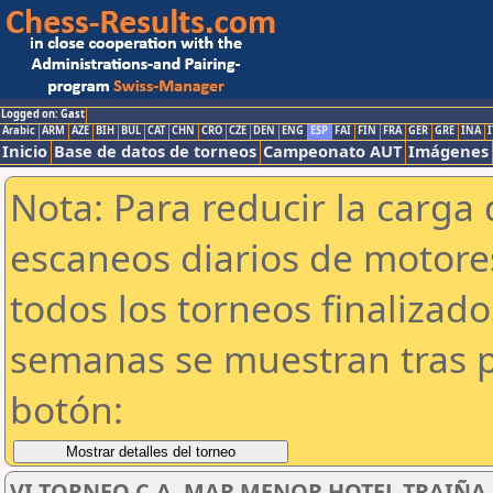
Logged on: Gast
Arabic
ARM
AZE
BIH
BUL
CAT
CHN
CRO
CZE
DEN
ENG
ESP
FAI
FIN
FRA
GER
GRE
INA
I
Inicio
Base de datos de torneos
Campeonato AUT
Imágenes
Nota: Para reducir la carga 
escaneos diarios de motor
todos los torneos finalizad
semanas se muestran tras p
botón:
VI TORNEO C.A. MAR MENOR HOTEL TRAIÑA SU