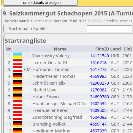
9. Salzkammergut Schachopen 2015 (A-Turni
Die Seite wurde zuletzt aktualisiert am 15.08.2015 23:28:08, Ersteller/Letzter 
Suche nach Spieler
Startrangliste
Nr.
Name
FideID
Land
EloI
1
Yavorovsky Valeriy
14121549
UKR
2301
2
Leitner Gerald DI.
1616218
AUT
2227
3
CM
Hofmann Thomas
1617273
AUT
2226
4
Niedermeier Thomas
4669983
GER
2223
5
Schmücker Felix
12900273
GER
2206
6
Kleibel Uwe
1270982
GER
2195
7
Huber Edwin
24699780
GER
2175
8
Higatsberger Michael DDr.
1602535
AUT
2162
9
Freimueller Peter
1609505
AUT
2149
10
Zoernpfenning Siegfried
1604082
AUT
2146
11
Branding Volker
4659147
GER
2144
12
Neidlinger Markus
4697839
GER
2127