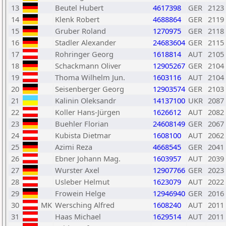
13
Beutel Hubert
4617398
GER
2123
14
Klenk Robert
4688864
GER
2119
15
Gruber Roland
1270975
GER
2118
16
Stadler Alexander
24683604
GER
2115
17
Rohringer Georg
1618814
AUT
2105
18
Schackmann Oliver
12905267
GER
2104
19
Thoma Wilhelm Jun.
1603116
AUT
2104
20
Seisenberger Georg
12903574
GER
2103
21
Kalinin Oleksandr
14137100
UKR
2087
22
Koller Hans-Jürgen
1626612
AUT
2082
23
Buehler Florian
24608149
GER
2067
24
Kubista Dietmar
1608100
AUT
2062
25
Azimi Reza
4668545
GER
2041
26
Ebner Johann Mag.
1603957
AUT
2039
27
Wurster Axel
12907766
GER
2023
28
Usleber Helmut
1623079
AUT
2022
29
Frowein Helge
12946940
GER
2016
30
MK
Wersching Alfred
1608240
AUT
2011
31
Haas Michael
1629514
AUT
2011