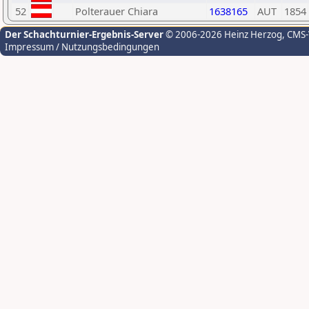
52
Polterauer Chiara
1638165
AUT
1854
Der Schachturnier-Ergebnis-Server
© 2006-2026 Heinz Herzog
, CMS
Impressum / Nutzungsbedingungen