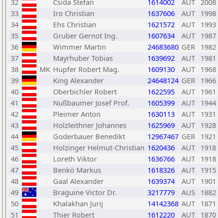
32
Csida Stefan
1614002
AUT
2008
33
Iro Christian
1637606
AUT
1998
34
Ehs Christian
1621572
AUT
1993
35
Gruber Gernot Ing.
1607634
AUT
1987
36
Wimmer Martin
24683680
GER
1982
37
Mayrhuber Tobias
1639692
AUT
1981
38
MK
Hupfer Robert Mag.
1609130
AUT
1968
39
King Alexander
24648124
GER
1966
40
Oberbichler Robert
1622595
AUT
1961
41
Nußbaumer Josef Prof.
1605399
AUT
1944
42
Pleimer Anton
1630113
AUT
1931
43
Holzleithner Johannes
1625969
AUT
1928
44
Goderbauer Benedikt
12967467
GER
1921
45
Holzinger Helmut-Christian
1620436
AUT
1918
46
Loreth Viktor
1636766
AUT
1918
47
Benkö Markus
1618326
AUT
1915
48
Gaal Alexander
1639374
AUT
1901
49
Braguine Victor Dr.
3217779
AUS
1882
50
Khalakhan Jurij
14142368
AUT
1871
51
Thier Robert
1612220
AUT
1870