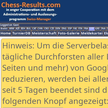
Logged on: Gast
Arabic
ARM
AZE
BIH
BUL
CAT
CHN
CRO
CZE
DEN
ENG
ESP
FAI
FIN
FRA
GER
GRE
INA
I
Home
TurnierDB
Meisterschaft
Foto-Galerie
Meldekartei
El
Hinweis: Um die Serverbela
tägliche Durchforsten aller 
Seiten und mehr) von Goog
reduzieren, werden bei alle
seit 5 Tagen beendet sind d
folgenden Knopf angezeigt