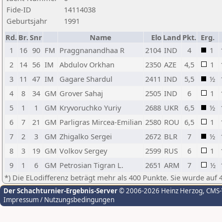
Fide-ID
14114038
Geburtsjahr
1991
Rd.
Br.
Snr
Name
Elo
Land
Pkt.
Erg.
1
16
90
FM
Praggnanandhaa R
2104
IND
4
1
2
14
56
IM
Abdulov Orkhan
2350
AZE
4,5
1
3
11
47
IM
Gagare Shardul
2411
IND
5,5
½
4
8
34
GM
Grover Sahaj
2505
IND
6
1
5
1
1
GM
Kryvoruchko Yuriy
2688
UKR
6,5
½
6
7
21
GM
Parligras Mircea-Emilian
2580
ROU
6,5
1
7
2
3
GM
Zhigalko Sergei
2672
BLR
7
½
8
3
19
GM
Volkov Sergey
2599
RUS
6
1
9
1
6
GM
Petrosian Tigran L.
2651
ARM
7
½
*) Die ELodifferenz beträgt mehr als 400 Punkte. Sie wurde auf 
Der Schachturnier-Ergebnis-Server
© 2006-2026 Heinz Herzog
, CMS
Impressum / Nutzungsbedingungen