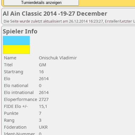
Al Ain Classic 2014 -19-27 December
Die Seite wurde zuletzt aktualisiert am 26.12.2014 16:23:27, Ersteller/Letzter 
Spieler Info
Name
Onischuk Vladimir
Titel
GM
Startrang
16
Elo
2614
Elo national
0
Elo intnational
2614
Eloperformance
2727
FIDE Elo +/-
15,1
Punkte
7
Rang
3
Föderation
UKR
Ident-Nummer
0