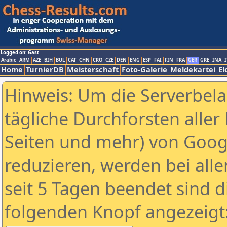
Logged on: Gast
Arabic
ARM
AZE
BIH
BUL
CAT
CHN
CRO
CZE
DEN
ENG
ESP
FAI
FIN
FRA
GER
GRE
INA
I
Home
TurnierDB
Meisterschaft
Foto-Galerie
Meldekartei
El
Hinweis: Um die Serverbel
tägliche Durchforsten aller 
Seiten und mehr) von Goog
reduzieren, werden bei alle
seit 5 Tagen beendet sind d
folgenden Knopf angezeigt