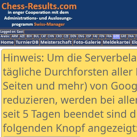
Logged on: Gast
Arabic
ARM
AZE
BIH
BUL
CAT
CHN
CRO
CZE
DEN
ENG
ESP
FAI
FIN
FRA
GER
GRE
INA
I
Home
TurnierDB
Meisterschaft
Foto-Galerie
Meldekartei
El
Hinweis: Um die Serverbel
tägliche Durchforsten aller 
Seiten und mehr) von Goog
reduzieren, werden bei alle
seit 5 Tagen beendet sind d
folgenden Knopf angezeigt