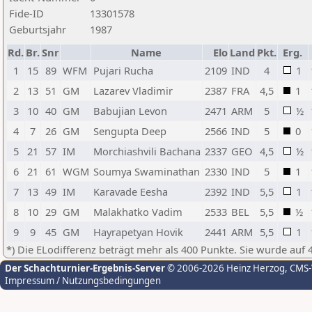
Fide-ID
13301578
Geburtsjahr
1987
Rd.
Br.
Snr
Name
Elo
Land
Pkt.
Erg.
1
15
89
WFM
Pujari Rucha
2109
IND
4
1
2
13
51
GM
Lazarev Vladimir
2387
FRA
4,5
1
3
10
40
GM
Babujian Levon
2471
ARM
5
½
4
7
26
GM
Sengupta Deep
2566
IND
5
0
5
21
57
IM
Morchiashvili Bachana
2337
GEO
4,5
½
6
21
61
WGM
Soumya Swaminathan
2330
IND
5
1
7
13
49
IM
Karavade Eesha
2392
IND
5,5
1
8
10
29
GM
Malakhatko Vadim
2533
BEL
5,5
½
9
9
45
GM
Hayrapetyan Hovik
2441
ARM
5,5
1
*) Die ELodifferenz beträgt mehr als 400 Punkte. Sie wurde auf 
Der Schachturnier-Ergebnis-Server
© 2006-2026 Heinz Herzog
, CMS
Impressum / Nutzungsbedingungen