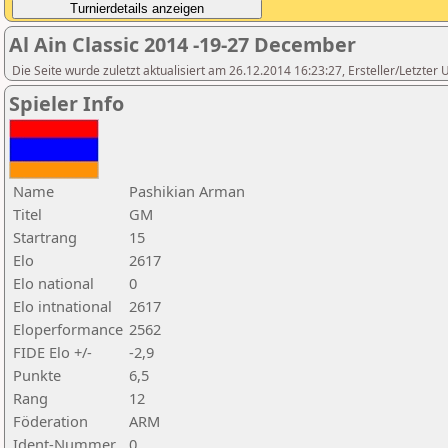
Al Ain Classic 2014 -19-27 December
Die Seite wurde zuletzt aktualisiert am 26.12.2014 16:23:27, Ersteller/Letzter 
Spieler Info
Name
Pashikian Arman
Titel
GM
Startrang
15
Elo
2617
Elo national
0
Elo intnational
2617
Eloperformance
2562
FIDE Elo +/-
-2,9
Punkte
6,5
Rang
12
Föderation
ARM
Ident-Nummer
0