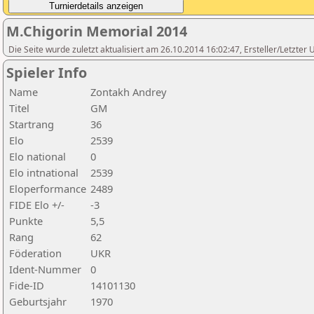
M.Chigorin Memorial 2014
Die Seite wurde zuletzt aktualisiert am 26.10.2014 16:02:47, Ersteller/Letzter
Spieler Info
Name
Zontakh Andrey
Titel
GM
Startrang
36
Elo
2539
Elo national
0
Elo intnational
2539
Eloperformance
2489
FIDE Elo +/-
-3
Punkte
5,5
Rang
62
Föderation
UKR
Ident-Nummer
0
Fide-ID
14101130
Geburtsjahr
1970