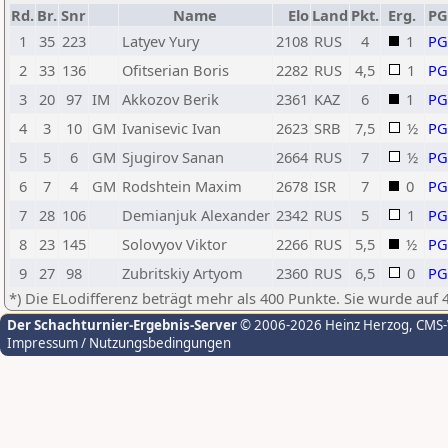
Rd.
Br.
Snr
Name
Elo
Land
Pkt.
Erg.
P
1
35
223
Latyev Yury
2108
RUS
4
1
P
2
33
136
Ofitserian Boris
2282
RUS
4,5
1
P
3
20
97
IM
Akkozov Berik
2361
KAZ
6
1
P
4
3
10
GM
Ivanisevic Ivan
2623
SRB
7,5
½
P
5
5
6
GM
Sjugirov Sanan
2664
RUS
7
½
P
6
7
4
GM
Rodshtein Maxim
2678
ISR
7
0
P
7
28
106
Demianjuk Alexander
2342
RUS
5
1
P
8
23
145
Solovyov Viktor
2266
RUS
5,5
½
P
9
27
98
Zubritskiy Artyom
2360
RUS
6,5
0
P
*) Die ELodifferenz beträgt mehr als 400 Punkte. Sie wurde auf 
Der Schachturnier-Ergebnis-Server
© 2006-2026 Heinz Herzog
, CMS
Impressum / Nutzungsbedingungen