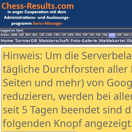
Logged on: Gast
Arabic
ARM
AZE
BIH
BUL
CAT
CHN
CRO
CZE
DEN
ENG
ESP
FAI
FIN
FRA
GER
GRE
INA
I
Home
TurnierDB
Meisterschaft
Foto-Galerie
Meldekartei
El
Hinweis: Um die Serverbel
tägliche Durchforsten aller 
Seiten und mehr) von Goog
reduzieren, werden bei alle
seit 5 Tagen beendet sind d
folgenden Knopf angezeigt