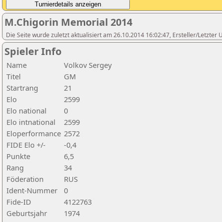
M.Chigorin Memorial 2014
Die Seite wurde zuletzt aktualisiert am 26.10.2014 16:02:47, Ersteller/Letzter
Spieler Info
Name
Volkov Sergey
Titel
GM
Startrang
21
Elo
2599
Elo national
0
Elo intnational
2599
Eloperformance
2572
FIDE Elo +/-
-0,4
Punkte
6,5
Rang
34
Föderation
RUS
Ident-Nummer
0
Fide-ID
4122763
Geburtsjahr
1974