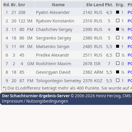
Rd.
Br.
Snr
Name
Elo
Land
Pkt.
Erg.
P
1
21
208
Pyatin Alexander
2142
RUS
4,5
1
P
2
20
122
IM
Rjabzev Konstantin
2310
RUS
5
1
P
3
11
80
FM
Chashchev Sergey
2390
RUS
4
½
P
4
18
86
IM
Sergienko Sergey
2380
RUS
5
1
P
5
11
49
IM
Matsenko Sergei
2485
RUS
5,5
1
P
6
3
45
Predke Alexandr
2511
RUS
6,5
½
P
7
2
4
GM
Rodshtein Maxim
2678
ISR
7
0
P
8
18
85
Gevorgyan David
2382
ARM
5,5
½
P
9
20
87
FM
Tologontegin Semetey
2379
KGZ
5,5
1
P
*) Die ELodifferenz beträgt mehr als 400 Punkte. Sie wurde auf 
Der Schachturnier-Ergebnis-Server
© 2006-2026 Heinz Herzog
, CMS
Impressum / Nutzungsbedingungen