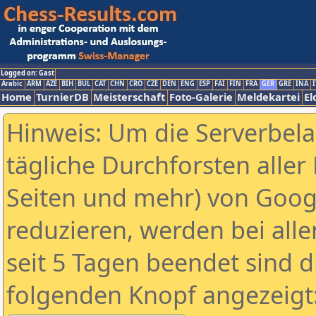
Logged on: Gast
Arabic
ARM
AZE
BIH
BUL
CAT
CHN
CRO
CZE
DEN
ENG
ESP
FAI
FIN
FRA
GER
GRE
INA
I
Home
TurnierDB
Meisterschaft
Foto-Galerie
Meldekartei
El
Hinweis: Um die Serverbel
tägliche Durchforsten aller 
Seiten und mehr) von Goog
reduzieren, werden bei alle
seit 5 Tagen beendet sind d
folgenden Knopf angezeigt