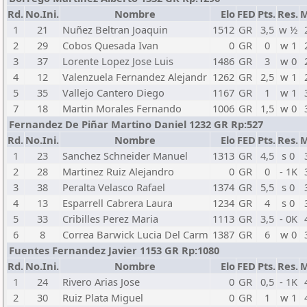
Rd.
No.Ini.
Nombre
Elo
FED
Pts.
Res.
M
1
21
Nuñez Beltran Joaquin
1512
GR
3,5
w ½
2
29
Cobos Quesada Ivan
0
GR
0
w 1
3
37
Lorente Lopez Jose Luis
1486
GR
3
w 0
4
12
Valenzuela Fernandez Alejandr
1262
GR
2,5
w 1
5
35
Vallejo Cantero Diego
1167
GR
1
w 1
7
18
Martin Morales Fernando
1006
GR
1,5
w 0
Fernandez De Piñar Martino Daniel 1232 GR Rp:527
Rd.
No.Ini.
Nombre
Elo
FED
Pts.
Res.
M
1
23
Sanchez Schneider Manuel
1313
GR
4,5
s 0
2
28
Martinez Ruiz Alejandro
0
GR
0
- 1K
3
38
Peralta Velasco Rafael
1374
GR
5,5
s 0
4
13
Esparrell Cabrera Laura
1234
GR
4
s 0
5
33
Cribilles Perez Maria
1113
GR
3,5
- 0K
6
8
Correa Barwick Lucia Del Carm
1387
GR
6
w 0
Fuentes Fernandez Javier 1153 GR Rp:1080
Rd.
No.Ini.
Nombre
Elo
FED
Pts.
Res.
M
1
24
Rivero Arias Jose
0
GR
0,5
- 1K
2
30
Ruiz Plata Miguel
0
GR
1
w 1