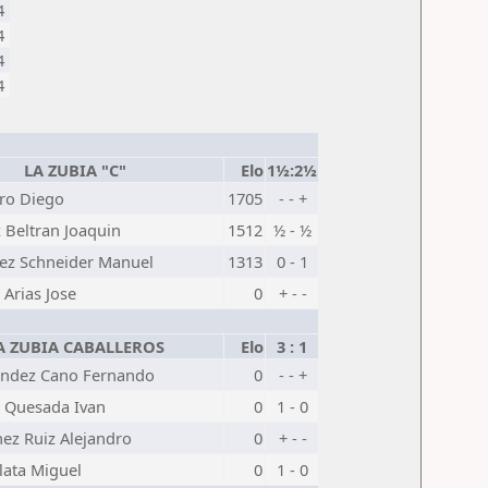
4
4
4
4
LA ZUBIA "C"
Elo
1½:2½
rro Diego
1705
- - +
 Beltran Joaquin
1512
½ - ½
ez Schneider Manuel
1313
0 - 1
 Arias Jose
0
+ - -
A ZUBIA CABALLEROS
Elo
3 : 1
ndez Cano Fernando
0
- - +
 Quesada Ivan
0
1 - 0
nez Ruiz Alejandro
0
+ - -
lata Miguel
0
1 - 0