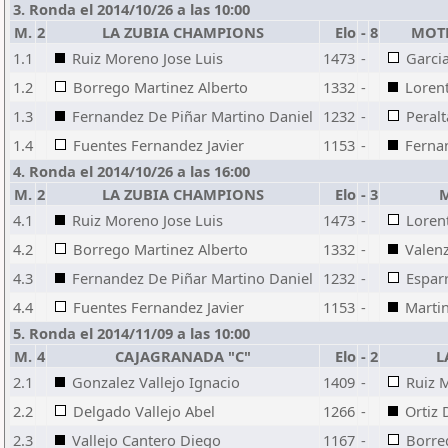
3. Ronda el 2014/10/26 a las 10:00
M.
2
LA ZUBIA CHAMPIONS
Elo
-
8
MOTR
1.1
Ruiz Moreno Jose Luis
1473
-
Garcia
1.2
Borrego Martinez Alberto
1332
-
Lorent
1.3
Fernandez De Piñar Martino Daniel
1232
-
Peralt
1.4
Fuentes Fernandez Javier
1153
-
Ferna
4. Ronda el 2014/10/26 a las 16:00
M.
2
LA ZUBIA CHAMPIONS
Elo
-
3
M
4.1
Ruiz Moreno Jose Luis
1473
-
Loren
4.2
Borrego Martinez Alberto
1332
-
Valen
4.3
Fernandez De Piñar Martino Daniel
1232
-
Esparr
4.4
Fuentes Fernandez Javier
1153
-
Martin
5. Ronda el 2014/11/09 a las 10:00
M.
4
CAJAGRANADA "C"
Elo
-
2
L
2.1
Gonzalez Vallejo Ignacio
1409
-
Ruiz 
2.2
Delgado Vallejo Abel
1266
-
Ortiz
2.3
Vallejo Cantero Diego
1167
-
Borre