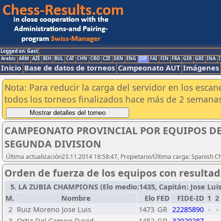
Logged on: Gast
Arabic
ARM
AZE
BIH
BUL
CAT
CHN
CRO
CZE
DEN
ENG
ESP
FAI
FIN
FRA
GER
GRE
INA
I
Inicio
Base de datos de torneos
Campeonato AUT
Imágenes
Nota: Para reducir la carga del servidor en los esc
todos los torneos finalizados hace más de 2 semanas
CAMPEONATO PROVINCIAL POR EQUIPOS DE 
SEGUNDA DIVISION
Última actualización23.11.2014 18:58:47, Propietario/Última carga: Spanish C
Orden de fuerza de los equipos con resulta
5. LA ZUBIA CHAMPIONS (Elo medio:1435, Capitán: Jose Luis Ru
M.
Nombre
Elo
FED
FIDE-ID
1
2
2
Ruiz Moreno Jose Luis
1473
GR
22285890
-
-
3
Ortiz Del Campo David
1452
GR
32020287