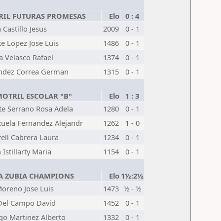
IL FUTURAS PROMESAS
Elo
0 : 4
 Castillo Jesus
2009
0 - 1
e Lopez Jose Luis
1486
0 - 1
a Velasco Rafael
1374
0 - 1
ndez Correa German
1315
0 - 1
OTRIL ESCOLAR "B"
Elo
1 : 3
te Serrano Rosa Adela
1280
0 - 1
zuela Fernandez Alejandr
1262
1 - 0
ell Cabrera Laura
1234
0 - 1
 Istillarty Maria
1154
0 - 1
A ZUBIA CHAMPIONS
Elo
1½:2½
Moreno Jose Luis
1473
½ - ½
 Del Campo David
1452
0 - 1
go Martinez Alberto
1332
0 - 1