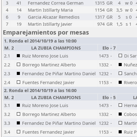
3
41
Fernandez Correa German
1315
GR
4
w 0
4
14
Martin Istillarty Maria
1154
GR
3,5
w 0
6
9
Garcia Alcazar Remedios
1317
GR
5
s 0
7
19
Martin Istillarty Javier
974
GR
1,5
s 1
Emparejamientos por mesas
1. Ronda el 2014/10/19 a las 10:00
M.
2
LA ZUBIA CHAMPIONS
Elo
-
7
2.1
Ruiz Moreno Jose Luis
1473
-
Di Sa
2.2
Borrego Martinez Alberto
1332
-
Nuñez
2.3
Fernandez De Piñar Martino Daniel
1232
-
Sanch
2.4
Fuentes Fernandez Javier
1153
-
Rivero
2. Ronda el 2014/10/19 a las 16:00
M.
2
LA ZUBIA CHAMPIONS
Elo
-
5
L
3.1
Ruiz Moreno Jose Luis
1473
-
Herna
3.2
Borrego Martinez Alberto
1332
-
Cobos
3.3
Fernandez De Piñar Martino Daniel
1232
-
Marti
3.4
Fuentes Fernandez Javier
1153
-
Ruiz P