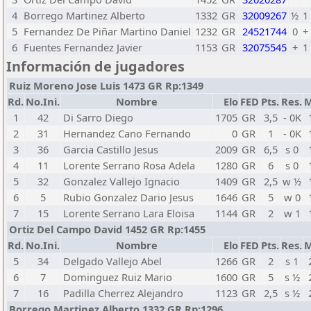
4
Borrego Martinez Alberto
1332
GR
32009267
½
1
5
Fernandez De Piñar Martino Daniel
1232
GR
24521744
0
+
6
Fuentes Fernandez Javier
1153
GR
32075545
+
1
Información de jugadores
Ruiz Moreno Jose Luis 1473 GR Rp:1349
Rd.
No.Ini.
Nombre
Elo
FED
Pts.
Res.
M
1
42
Di Sarro Diego
1705
GR
3,5
- 0K
2
31
Hernandez Cano Fernando
0
GR
1
- 0K
3
36
Garcia Castillo Jesus
2009
GR
6,5
s 0
4
11
Lorente Serrano Rosa Adela
1280
GR
6
s 0
5
32
Gonzalez Vallejo Ignacio
1409
GR
2,5
w ½
6
5
Rubio Gonzalez Dario Jesus
1646
GR
5
w 0
7
15
Lorente Serrano Lara Eloisa
1144
GR
2
w 1
Ortiz Del Campo David 1452 GR Rp:1455
Rd.
No.Ini.
Nombre
Elo
FED
Pts.
Res.
M
5
34
Delgado Vallejo Abel
1266
GR
2
s 1
6
7
Dominguez Ruiz Mario
1600
GR
5
s ½
7
16
Padilla Cherrez Alejandro
1123
GR
2,5
s ½
Borrego Martinez Alberto 1332 GR Rp:1296