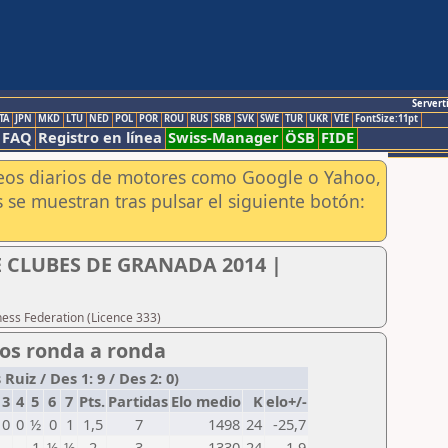
Servert
TA
JPN
MKD
LTU
NED
POL
POR
ROU
RUS
SRB
SVK
SWE
TUR
UKR
VIE
FontSize:11pt
FAQ
Registro en línea
Swiss-Manager
ÖSB
FIDE
aneos diarios de motores como Google o Yahoo,
 se muestran tras pulsar el siguiente botón:
CLUBES DE GRANADA 2014 |
hess Federation (Licence 333)
dos ronda a ronda
iz / Des 1: 9 / Des 2: 0)
3
4
5
6
7
Pts.
Partidas
Elo medio
K
elo+/-
0
0
½
0
1
1,5
7
1498
24
-25,7
1
½
½
2
3
1330
24
1,9